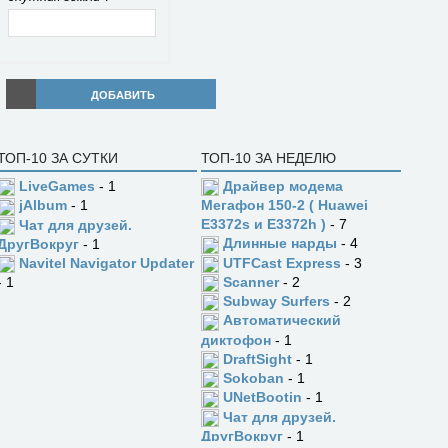
ДОБАВИТЬ
ТОП-10 ЗА СУТКИ
ТОП-10 ЗА НЕДЕЛЮ
LiveGames
- 1
Драйвер модема
jAlbum
- 1
Мегафон 150-2 ( Huawei
E3372s и E3372h )
- 7
Чат для друзей.
Длинные нарды
- 4
ДругВокруг
- 1
UTFCast Express
- 3
Navitel Navigator Updater
Scanner
- 2
- 1
Subway Surfers
- 2
Автоматический
диктофон
- 1
DraftSight
- 1
Sokoban
- 1
UNetBootin
- 1
Чат для друзей.
ДругВокруг
- 1