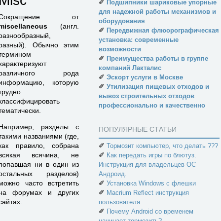
Misc
✐
Подшипники шариковые упорные
для надежной работы механизмов и
Сокращение от
оборудования
miscellaneous
(англ.
✐
Передвижная флюорографическая
разнообразный,
установка: современные
разный). Обычно этим
возможности
термином
✐
Преимущества работы в группе
характеризуют
компаний Лакталис
различного рода
✐
Эскорт услуги в Москве
информацию, которую
✐
Утилизация пищевых отходов и
трудно
вывоз строительных отходов
классифицировать
профессионально и качественно
тематически.
Например, разделы с
ПОПУЛЯРНЫЕ СТАТЬИ
такими названиями (где,
как правило, собрана
✐
Тормозит компьютер, что делать ???
всякая всячина, не
✐
Как передать игры по блютуз.
попавшая ни в один из
Инструкция для владельцев ОС
остальных разделов)
Андроид.
можно часто встретить
✐
Установка Windows с флешки
на форумах и других
✐
Macrium Reflect инструкция
сайтах.
пользователя
✐
Почему Android со временем
начинает тормозить?