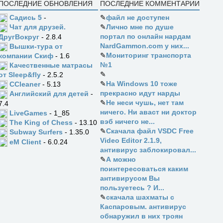
ПОСЛЕДНИЕ ОБНОВЛЕНИЯ
ПОСЛЕДНИЕ КОММЕНТАРИИ
Садись 5
-
✎
файл не доступен
✎
Лично мне по душе
Чат для друзей.
портал по онлайн нардам
ДругВокруг
- 2.8.4
NardGammon.com у них...
Вышки-тура от
✎
Мониторинг транспорта
компании Скиф
- 1.6
№1
Качественные матрасы
✎
от Sleep&fly
- 2.5.2
✎
На Windows 10 тоже
CCleaner
- 5.13
прекрасно идут нарды
Английский для детей
-
✎
Не неси чушь, нет там
7.4
ничего. Ни аваст ни доктор
LiveGames
- 1_85
вэб ничего не...
The King of Chess
- 13.10
✎
Скачала файл VSDC Free
Subway Surfers
- 1.35.0
Video Editor 2.1.9,
eM Client
- 6.0.24
антивирус заблокировал...
✎
А можно
поинтересоваться каким
антивирусом Вы
пользуетесь ? И...
✎
скачала шахматы с
Каспаровым. антивирус
обнаружил в них троян