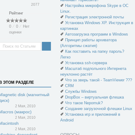
2077
✐
Настройка микрофона Skype в ОС
Linux.
Рейтинг
✐
Регистрация электронной почты
✐
Установка Windows XP. Инструкция в
0
⁄
0
⁄
Нет
картинках
оценки
✐
Автозагрузка программ в Windows
✐
Принцип работы архиватора
(Алгоритмы сжатия)
✐
Как поставить на папку пароль?
Легко
✐
Установка ssh-сервера
✐
Масштаб подпольного Интернета
неуклонно растёт
✐
Что за зверь такой - TeamViewer ???
В ЭТОМ РАЗДЕЛЕ
✐
CRM
✐
Службы Windows
Magnetic disk (магнитный
✐
DropBox – виртуальная флешка
диск)
✐
Что такое Nepomuk?
2 Мая, 2010
✐
Создание загрузочной флешки Linux
Macros (макрос)
✐
Установка игр и приложений в
2 Мая, 2010
Android
Macintosh
2 Мая, 2010
Machine-dependent
ОПРОСЫ