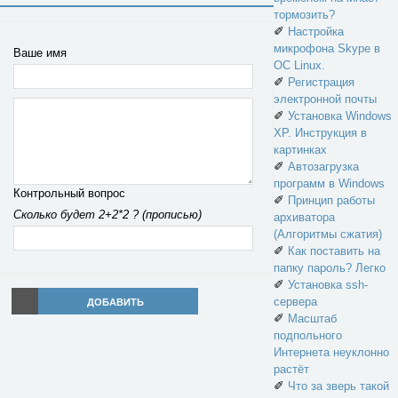
тормозить?
✐
Настройка
микрофона Skype в
Ваше имя
ОС Linux.
✐
Регистрация
электронной почты
✐
Установка Windows
XP. Инструкция в
картинках
✐
Автозагрузка
программ в Windows
Контрольный вопрос
✐
Принцип работы
Сколько будет 2+2*2 ? (прописью)
архиватора
(Алгоритмы сжатия)
✐
Как поставить на
папку пароль? Легко
✐
Установка ssh-
сервера
ДОБАВИТЬ
✐
Масштаб
подпольного
Интернета неуклонно
растёт
✐
Что за зверь такой