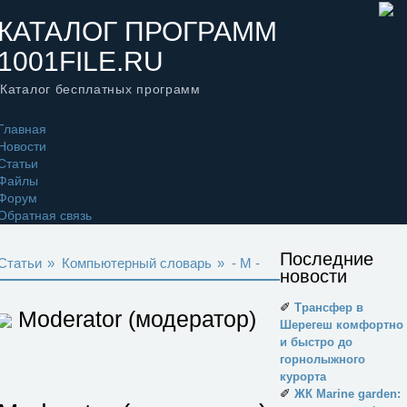
КАТАЛОГ ПРОГРАММ
1001FILE.RU
Каталог бесплатных программ
Главная
Новости
Статьи
Файлы
Форум
Обратная связь
Последние
Статьи
»
Компьютерный словарь
»
- M -
новости
✐
Трансфер в
Moderator (модератор)
Шерегеш комфортно
и быстро до
горнолыжного
курорта
✐
ЖК Marine garden: