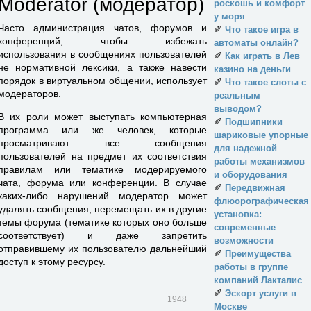
Moderator (модератор)
роскошь и комфорт
у моря
Часто администрация чатов, форумов и
✐
Что такое игра в
конференций, чтобы избежать
автоматы онлайн?
использования в сообщениях пользователей
✐
Как играть в Лев
не нормативной лексики, а также навести
казино на деньги
порядок в виртуальном общении, использует
✐
Что такое слоты с
модераторов.
реальным
выводом?
В их роли может выступать компьютерная
✐
Подшипники
программа или же человек, которые
шариковые упорные
просматривают все сообщения
для надежной
пользователей на предмет их соответствия
работы механизмов
правилам или тематике модерируемого
и оборудования
чата, форума или конференции. В случае
✐
Передвижная
каких-либо нарушений модератор может
флюорографическая
удалять сообщения, перемещать их в другие
установка:
темы форума (тематике которых оно больше
современные
соответствует) и даже запретить
возможности
отправившему их пользователю дальнейший
✐
Преимущества
доступ к этому ресурсу.
работы в группе
компаний Лакталис
✐
Эскорт услуги в
1948
Москве