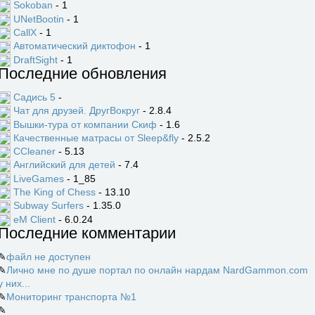
Sokoban
- 1
UNetBootin
- 1
CallX
- 1
Автоматический диктофон
- 1
DraftSight
- 1
Последние обновления
Садись 5
-
Чат для друзей. ДругВокруг
- 2.8.4
Вышки-тура от компании Скиф
- 1.6
Качественные матрасы от Sleep&fly
- 2.5.2
CCleaner
- 5.13
Английский для детей
- 7.4
LiveGames
- 1_85
The King of Chess
- 13.10
Subway Surfers
- 1.35.0
eM Client
- 6.0.24
Последние комментарии
✎
файл не доступен
✎
Лично мне по душе портал по онлайн нардам NardGammon.com
у них...
✎
Мониторинг транспорта №1
✎