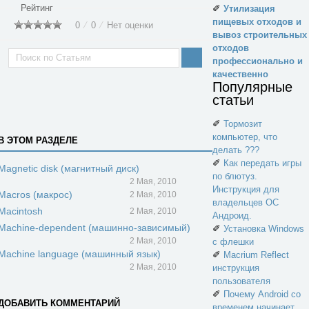
Рейтинг
✐
Утилизация
пищевых отходов и
0
⁄
0
⁄
Нет оценки
вывоз строительных
отходов
профессионально и
качественно
Популярные
статьи
✐
Тормозит
компьютер, что
В ЭТОМ РАЗДЕЛЕ
делать ???
✐
Как передать игры
Magnetic disk (магнитный диск)
по блютуз.
2 Мая, 2010
Инструкция для
Macros (макрос)
2 Мая, 2010
владельцев ОС
Macintosh
2 Мая, 2010
Андроид.
Machine-dependent (машинно-зависимый)
✐
Установка Windows
2 Мая, 2010
с флешки
Machine language (машинный язык)
✐
Macrium Reflect
2 Мая, 2010
инструкция
пользователя
✐
Почему Android со
ДОБАВИТЬ КОММЕНТАРИЙ
временем начинает