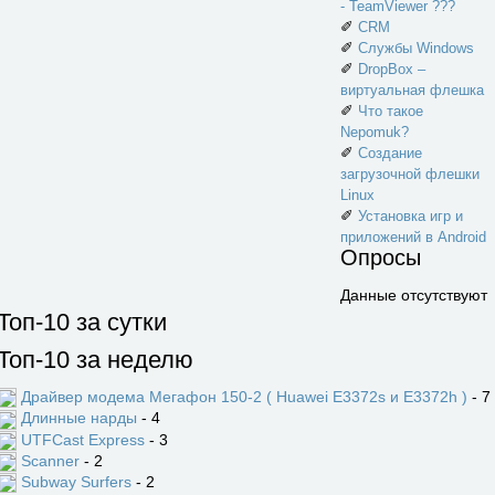
- TeamViewer ???
✐
CRM
✐
Службы Windows
✐
DropBox –
виртуальная флешка
✐
Что такое
Nepomuk?
✐
Создание
загрузочной флешки
Linux
✐
Установка игр и
приложений в Android
Опросы
Данные отсутствуют
Топ-10 за сутки
Топ-10 за неделю
Драйвер модема Мегафон 150-2 ( Huawei E3372s и E3372h )
- 7
Длинные нарды
- 4
UTFCast Express
- 3
Scanner
- 2
Subway Surfers
- 2