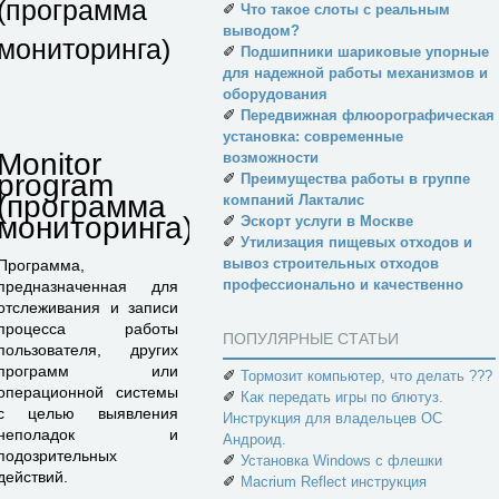
(программа
✐
Что такое слоты с реальным
выводом?
мониторинга)
✐
Подшипники шариковые упорные
для надежной работы механизмов и
оборудования
✐
Передвижная флюорографическая
установка: современные
Monitor
возможности
program
✐
Преимущества работы в группе
(программа
компаний Лакталис
мониторинга)
✐
Эскорт услуги в Москве
✐
Утилизация пищевых отходов и
вывоз строительных отходов
Программа,
профессионально и качественно
предназначенная для
отслеживания и записи
процесса работы
ПОПУЛЯРНЫЕ СТАТЬИ
пользователя, других
программ или
✐
Тормозит компьютер, что делать ???
операционной системы
✐
Как передать игры по блютуз.
с целью выявления
Инструкция для владельцев ОС
неполадок и
Андроид.
подозрительных
✐
Установка Windows с флешки
действий.
✐
Macrium Reflect инструкция