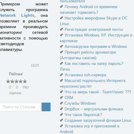
пользователя
Примером может
✐
Почему Android со временем
служить программа
начинает тормозить?
Network Lights
, она
✐
Настройка микрофона Skype в ОС
позволяет в реальном
Linux.
времени производить
✐
Регистрация электронной почты
мониторинг сетевой
✐
Установка Windows XP. Инструкция в
активности с помощью
картинках
светодиодов
✐
Автозагрузка программ в Windows
клавиатуры.
✐
Принцип работы архиватора
(Алгоритмы сжатия)
✐
Как поставить на папку пароль?
1625
Легко
Рейтинг
✐
Установка ssh-сервера
✐
Масштаб подпольного Интернета
неуклонно растёт
0
⁄
0
⁄
Нет
✐
Что за зверь такой - TeamViewer ???
оценки
✐
CRM
✐
Службы Windows
✐
DropBox – виртуальная флешка
✐
Что такое Nepomuk?
✐
Создание загрузочной флешки Linux
✐
Установка игр и приложений в
Android