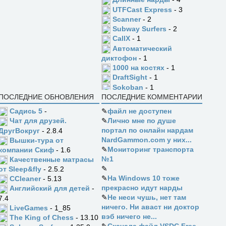
UTFCast Express
- 3
Scanner
- 2
Subway Surfers
- 2
CallX
- 1
Автоматический
диктофон
- 1
1000 на костях
- 1
DraftSight
- 1
Sokoban
- 1
ПОСЛЕДНИЕ ОБНОВЛЕНИЯ
ПОСЛЕДНИЕ КОММЕНТАРИИ
Садись 5
-
✎
файл не доступен
✎
Лично мне по душе
Чат для друзей.
портал по онлайн нардам
ДругВокруг
- 2.8.4
NardGammon.com у них...
Вышки-тура от
✎
Мониторинг транспорта
компании Скиф
- 1.6
№1
Качественные матрасы
✎
от Sleep&fly
- 2.5.2
✎
На Windows 10 тоже
CCleaner
- 5.13
прекрасно идут нарды
Английский для детей
-
✎
Не неси чушь, нет там
7.4
ничего. Ни аваст ни доктор
LiveGames
- 1_85
вэб ничего не...
The King of Chess
- 13.10
✎
Скачала файл VSDC Free