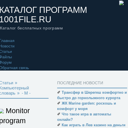
КАТАЛОГ ПРОГРАММ
1001FILE.RU
Каталог бесплатных программ
Главная
Новости
Статьи
Файлы
Форум
Обратная связь
Статьи
»
ПОСЛЕДНИЕ НОВОСТИ
Компьютерный
✐
Трансфер в Шерегеш комфортно и
словарь
»
- M -
быстро до горнолыжного курорта
✐
ЖК Marine garden: роскошь и
Monitor
комфорт у моря
✐
Что такое игра в автоматы
program
онлайн?
✐
Как играть в Лев казино на деньги