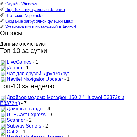
✐
Службы Windows
✐
DropBox – виртуальная флешка
✐
Что такое Nepomuk?
✐
Создание загрузочной флешки Linux
✐
Установка игр и приложений в Android
Опросы
Данные отсутствуют
Топ-10 за сутки
LiveGames
- 1
jAlbum
- 1
Чат для друзей. ДругВокруг
- 1
Navitel Navigator Updater
- 1
Топ-10 за неделю
Драйвер модема Мегафон 150-2 ( Huawei E3372s и
E3372h )
- 7
Длинные нарды
- 4
UTFCast Express
- 3
Scanner
- 2
Subway Surfers
- 2
CallX
- 1