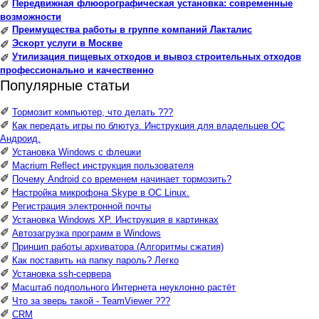
Передвижная флюорографическая установка: современные
✐
возможности
Преимущества работы в группе компаний Лакталис
✐
Эскорт услуги в Москве
✐
Утилизация пищевых отходов и вывоз строительных отходов
✐
профессионально и качественно
Популярные статьи
✐
Тормозит компьютер, что делать ???
✐
Как передать игры по блютуз. Инструкция для владельцев ОС
Андроид.
✐
Установка Windows с флешки
✐
Macrium Reflect инструкция пользователя
✐
Почему Android со временем начинает тормозить?
✐
Настройка микрофона Skype в ОС Linux.
✐
Регистрация электронной почты
✐
Установка Windows XP. Инструкция в картинках
✐
Автозагрузка программ в Windows
✐
Принцип работы архиватора (Алгоритмы сжатия)
✐
Как поставить на папку пароль? Легко
✐
Установка ssh-сервера
✐
Масштаб подпольного Интернета неуклонно растёт
✐
Что за зверь такой - TeamViewer ???
✐
CRM