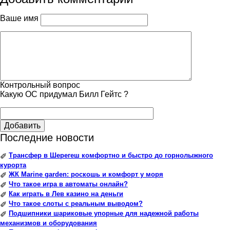
Ваше имя
Контрольный вопрос
Какую ОС придумал Билл Гейтс ?
Добавить
Последние новости
Трансфер в Шерегеш комфортно и быстро до горнолыжного
✐
курорта
ЖК Marine garden: роскошь и комфорт у моря
✐
Что такое игра в автоматы онлайн?
✐
Как играть в Лев казино на деньги
✐
Что такое слоты с реальным выводом?
✐
Подшипники шариковые упорные для надежной работы
✐
механизмов и оборудования