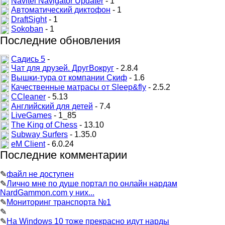
Navitel Navigator Updater
- 1
Автоматический диктофон
- 1
DraftSight
- 1
Sokoban
- 1
Последние обновления
Садись 5
-
Чат для друзей. ДругВокруг
- 2.8.4
Вышки-тура от компании Скиф
- 1.6
Качественные матрасы от Sleep&fly
- 2.5.2
CCleaner
- 5.13
Английский для детей
- 7.4
LiveGames
- 1_85
The King of Chess
- 13.10
Subway Surfers
- 1.35.0
eM Client
- 6.0.24
Последние комментарии
✎
файл не доступен
✎
Лично мне по душе портал по онлайн нардам
NardGammon.com у них...
✎
Мониторинг транспорта №1
✎
✎
На Windows 10 тоже прекрасно идут нарды