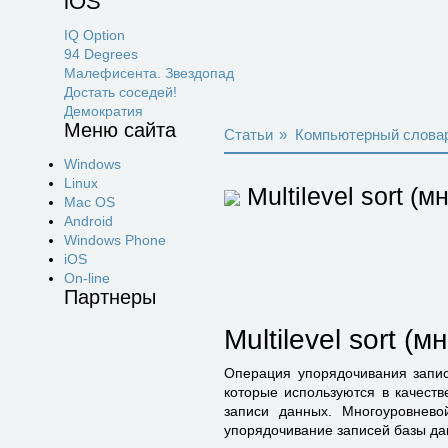
iOS
IQ Option
94 Degrees
Малефисента. Звездопад
Достать соседей!
Демократия
Меню сайта
Статьи
»
Компьютерный слова
Windows
Linux
Multilevel sort (
Mac OS
Android
Windows Phone
iOS
On-line
Партнеры
Multilevel sort 
Операция упорядочивания запис
которые используются в качеств
записи данных. Многоуровнево
упорядочивание записей базы да