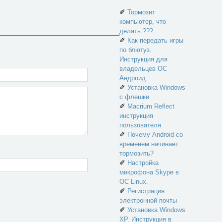
✐
Тормозит
компьютер, что
делать ???
✐
Как передать игры
по блютуз.
Инструкция для
владельцев ОС
Андроид.
✐
Установка Windows
с флешки
✐
Macrium Reflect
инструкция
пользователя
✐
Почему Android со
временем начинает
тормозить?
✐
Настройка
микрофона Skype в
ОС Linux.
✐
Регистрация
электронной почты
✐
Установка Windows
XP. Инструкция в