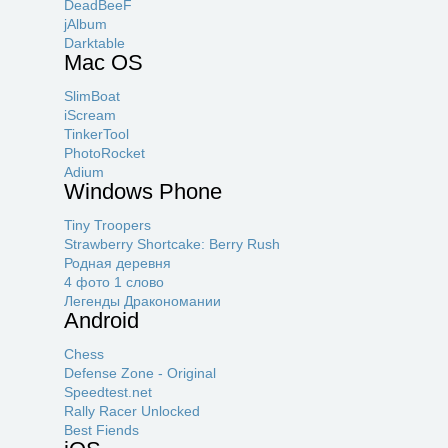
DeadBeeF
jAlbum
Darktable
Mac OS
SlimBoat
iScream
TinkerTool
PhotoRocket
Adium
Windows Phone
Tiny Troopers
Strawberry Shortcake: Berry Rush
Родная деревня
4 фото 1 слово
Легенды Дракономании
Android
Chess
Defense Zone - Original
Speedtest.net
Rally Racer Unlocked
Best Fiends