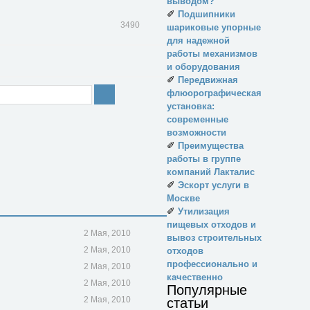
выводом?
✐
Подшипники
3490
шариковые упорные
для надежной
работы механизмов
и оборудования
✐
Передвижная
флюорографическая
установка:
современные
возможности
✐
Преимущества
работы в группе
компаний Лакталис
✐
Эскорт услуги в
Москве
✐
Утилизация
пищевых отходов и
2 Мая, 2010
вывоз строительных
2 Мая, 2010
отходов
профессионально и
2 Мая, 2010
качественно
2 Мая, 2010
Популярные
2 Мая, 2010
статьи