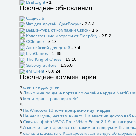
DraftSight
- 1
Последние обновления
Садись 5
-
Чат для друзей. ДругВокруг
- 2.8.4
Вышки-тура от компании Скиф
- 1.6
Качественные матрасы от Sleep&fly
- 2.5.2
CCleaner
- 5.13
Английский для детей
- 7.4
LiveGames
- 1_85
The King of Chess
- 13.10
Subway Surfers
- 1.35.0
eM Client
- 6.0.24
Последние комментарии
✎
файл не доступен
✎
Лично мне по душе портал по онлайн нардам NardGamm
✎
Мониторинг транспорта №1
✎
✎
На Windows 10 тоже прекрасно идут нарды
✎
Не неси чушь, нет там ничего. Ни аваст ни доктор вэб ни
✎
Скачала файл VSDC Free Video Editor 2.1.9, антивирус 
✎
А можно поинтересоваться каким антивирусом Вы пользу
✎
скачала шахматы с Каспаровым. антивирус обнаружил в