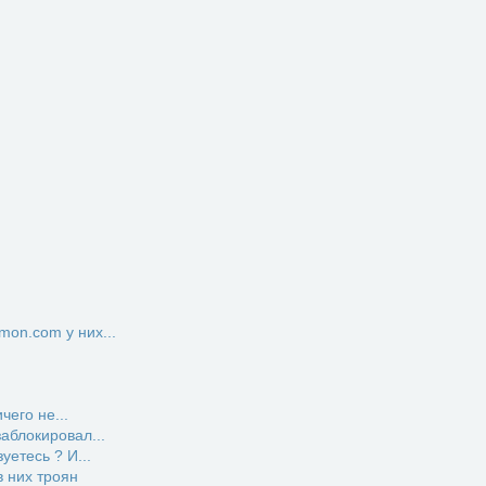
on.com у них...
чего не...
заблокировал...
етесь ? И...
 них троян