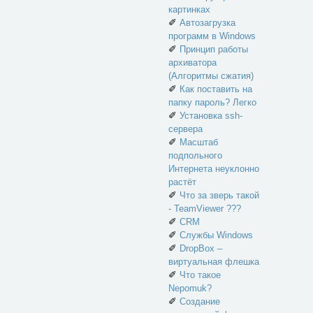
картинках
✐
Автозагрузка
программ в Windows
✐
Принцип работы
архиватора
(Алгоритмы сжатия)
✐
Как поставить на
папку пароль? Легко
✐
Установка ssh-
сервера
✐
Масштаб
подпольного
Интернета неуклонно
растёт
✐
Что за зверь такой
- TeamViewer ???
✐
CRM
✐
Службы Windows
✐
DropBox –
виртуальная флешка
✐
Что такое
Nepomuk?
✐
Создание