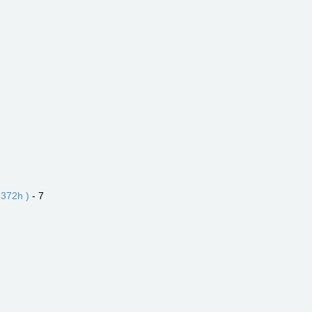
372h )
- 7