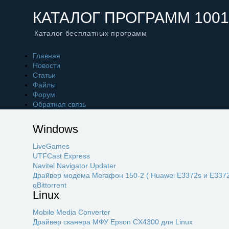
КАТАЛОГ ПРОГРАММ 1001
Каталог бесплатных программ
Главная
Новости
Статьи
Файлы
Форум
Обратная связь
Windows
LiveGames
UTFCast Express
Navitel Navigator Updater
Драйвер модема Мегафон 150-2 ( Huawei E3372s и E3372
qBittorrent
Linux
Mobile Media Converter
Драйвер сканера МФУ Epson CX4300 для Linux