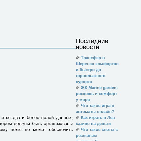
Последние
новости
✐
Трансфер в
Шерегеш комфортно
и быстро до
горнолыжного
курорта
✐
ЖК Marine garden:
роскошь и комфорт
у моря
✐
Что такое игра в
автоматы онлайн?
аются два и более полей данных,
✐
Как играть в Лев
котором должны быть организованы
казино на деньги
дному полю не может обеспечить
✐
Что такое слоты с
реальным