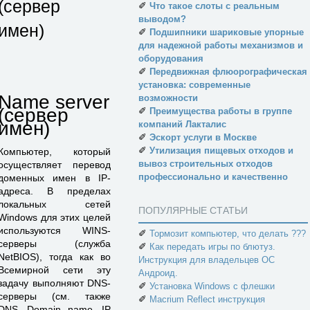
(сервер
✐
Что такое слоты с реальным
выводом?
имен)
✐
Подшипники шариковые упорные
для надежной работы механизмов и
оборудования
✐
Передвижная флюорографическая
установка: современные
Name server
возможности
(сервер
✐
Преимущества работы в группе
имен)
компаний Лакталис
✐
Эскорт услуги в Москве
✐
Утилизация пищевых отходов и
Компьютер, который
вывоз строительных отходов
осуществляет перевод
профессионально и качественно
доменных имен в IP-
адреса. В пределах
локальных сетей
ПОПУЛЯРНЫЕ СТАТЬИ
Windows для этих целей
используются WINS-
✐
Тормозит компьютер, что делать ???
серверы (служба
✐
Как передать игры по блютуз.
NetBIOS), тогда как во
Инструкция для владельцев ОС
Всемирной сети эту
Андроид.
задачу выполняют DNS-
✐
Установка Windows с флешки
серверы (см. также
✐
Macrium Reflect инструкция
DNS, Domain name, IP