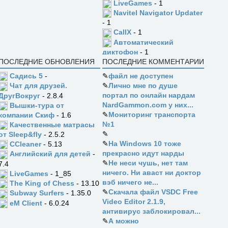
LiveGames
- 1
Navitel Navigator Updater
- 1
CallX
- 1
Автоматический
диктофон
- 1
ПОСЛЕДНИЕ ОБНОВЛЕНИЯ
ПОСЛЕДНИЕ КОММЕНТАРИИ
Садись 5
-
✎
файл не доступен
✎
Лично мне по душе
Чат для друзей.
портал по онлайн нардам
ДругВокруг
- 2.8.4
NardGammon.com у них...
Вышки-тура от
✎
Мониторинг транспорта
компании Скиф
- 1.6
№1
Качественные матрасы
✎
от Sleep&fly
- 2.5.2
✎
На Windows 10 тоже
CCleaner
- 5.13
прекрасно идут нарды
Английский для детей
-
✎
Не неси чушь, нет там
7.4
ничего. Ни аваст ни доктор
LiveGames
- 1_85
вэб ничего не...
The King of Chess
- 13.10
✎
Скачала файл VSDC Free
Subway Surfers
- 1.35.0
Video Editor 2.1.9,
eM Client
- 6.0.24
антивирус заблокировал...
✎
А можно