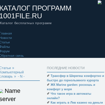
КАТАЛОГ ПРОГРАММ
1001FILE.RU
Каталог бесплатных программ
Главная
Новости
Статьи
Файлы
Форум
Обратная связь
Статьи
»
ПОСЛЕДНИЕ НОВОСТИ
Компьютерный
✐
Трансфер в Шерегеш комфортно и
словарь
»
- N -
быстро до горнолыжного курорта
✐
ЖК Marine garden: роскошь и
Name
комфорт у моря
✐
Что такое игра в автоматы
server
онлайн?
✐
Как играть в Лев казино на деньги