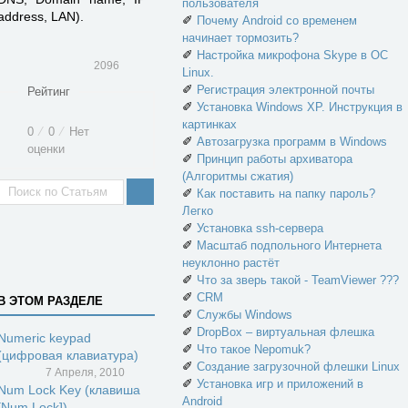
пользователя
address, LAN).
✐
Почему Android со временем
начинает тормозить?
✐
Настройка микрофона Skype в ОС
2096
Linux.
✐
Регистрация электронной почты
Рейтинг
✐
Установка Windows XP. Инструкция в
картинках
0
⁄
0
⁄
Нет
✐
Автозагрузка программ в Windows
оценки
✐
Принцип работы архиватора
(Алгоритмы сжатия)
✐
Как поставить на папку пароль?
Легко
✐
Установка ssh-сервера
✐
Масштаб подпольного Интернета
неуклонно растёт
✐
Что за зверь такой - TeamViewer ???
✐
CRM
В ЭТОМ РАЗДЕЛЕ
✐
Службы Windows
✐
DropBox – виртуальная флешка
Numeric keypad
✐
Что такое Nepomuk?
(цифровая клавиатура)
✐
Создание загрузочной флешки Linux
7 Апреля, 2010
✐
Установка игр и приложений в
Num Lock Key (клавиша
Android
[Num Lock])