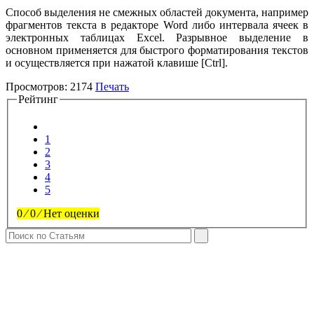
Способ выделения не смежных областей документа, например
фрагментов текста в редакторе Word либо интервала ячеек в
электронных таблицах Excel. Разрывное выделение в
основном применяется для быстрого форматирования текстов
и осуществляется при нажатой клавише [Ctrl].
Просмотров:
2174
Печать
Рейтинг
1
2
3
4
5
0
⁄
0
⁄
Нет оценки