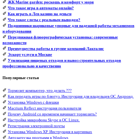
✐
ЖК Marine garden: роскошь и комфорт у моря
✐
Что такое игра в автоматы онлайн?
✐
Как играть в Лев казино на деньги
✐
Что такое слоты с реальным выводом?
✐
Подшипники шариковые упорные для надежной работы механизмов
и оборудования
✐
Передвижная флюорографическая установка: современные
возможности
✐
Преимущества работы в группе компаний Лакталис
✐
Эскорт услуги в Москве
✐
Утилизация пищевых отходов и вывоз строительных отходов
профессионально и качественно
Популярные статьи
✐
Тормозит компьютер, что делать ???
✐
Как передать игры по блютуз. Инструкция для владельцев ОС Андроид.
✐
Установка Windows с флешки
✐
Macrium Reflect инструкция пользователя
✐
Почему Android со временем начинает тормозить?
✐
Настройка микрофона Skype в ОС Linux.
✐
Регистрация электронной почты
✐
Установка Windows XP. Инструкция в картинках
✐
Автозагрузка программ в Windows