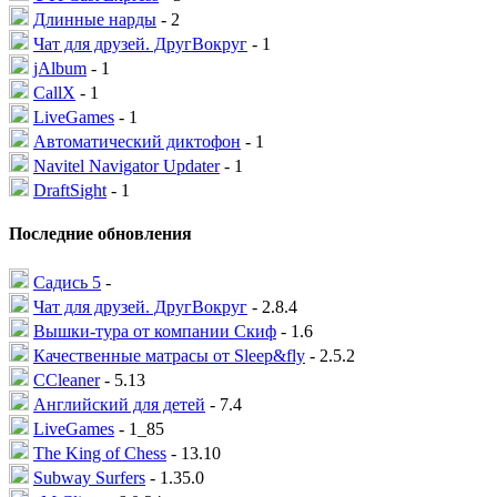
Длинные нарды
- 2
Чат для друзей. ДругВокруг
- 1
jAlbum
- 1
CallX
- 1
LiveGames
- 1
Автоматический диктофон
- 1
Navitel Navigator Updater
- 1
DraftSight
- 1
Последние обновления
Садись 5
-
Чат для друзей. ДругВокруг
- 2.8.4
Вышки-тура от компании Скиф
- 1.6
Качественные матрасы от Sleep&fly
- 2.5.2
CCleaner
- 5.13
Английский для детей
- 7.4
LiveGames
- 1_85
The King of Chess
- 13.10
Subway Surfers
- 1.35.0