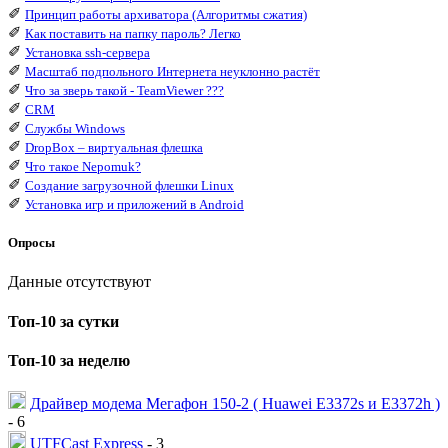
✐
Принцип работы архиватора (Алгоритмы сжатия)
✐
Как поставить на папку пароль? Легко
✐
Установка ssh-сервера
✐
Масштаб подпольного Интернета неуклонно растёт
✐
Что за зверь такой - TeamViewer ???
✐
CRM
✐
Службы Windows
✐
DropBox – виртуальная флешка
✐
Что такое Nepomuk?
✐
Создание загрузочной флешки Linux
✐
Установка игр и приложений в Android
Опросы
Данные отсутствуют
Топ-10 за сутки
Топ-10 за неделю
Драйвер модема Мегафон 150-2 ( Huawei E3372s и E3372h )
- 6
UTFCast Express
- 3