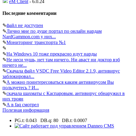
eM Client
- 6.0.24
Последние комментарии
✎
файл не доступен
✎
Лично мне по душе портал по онлайн нардам
NardGammon.com у них...
✎
Мониторинг транспорта №1
✎
✎
На Windows 10 тоже прекрасно идут нарды
✎
Не неси чушь, нет там ничего. Ни аваст ни доктор вэб
ничего не...
✎
Скачала файл VSDC Free Video Editor 2.1.9, антивирус
заблокировал...
✎
А можно поинтересоваться каким антивирусом Вы
пользуетесь ? И...
✎
скачала шахматы с Каспаровым. антивирус обнаружил в
них троян
✎
А в faq смотрел
Полезная информация
PG.t: 0.043 DB.q: 80 DB.t: 0.0007