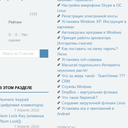
✐
Настройка микрофона Skype в ОС
Linux.
2162
✐
Регистрация электронной почты
✐
Установка Windows XP. Инструкция в
Рейтинг
картинках
✐
Автозагрузка программ в Windows
0
⁄
0
⁄
Нет
✐
Принцип работы архиватора
оценки
(Алгоритмы сжатия)
✐
Как поставить на папку пароль?
Легко
✐
Установка ssh-сервера
✐
Масштаб подпольного Интернета
неуклонно растёт
✐
Что за зверь такой - TeamViewer ???
✐
CRM
✐
Службы Windows
В ЭТОМ РАЗДЕЛЕ
✐
DropBox – виртуальная флешка
✐
Что такое Nepomuk?
Numeric keypad
✐
Создание загрузочной флешки Linux
(цифровая клавиатура)
✐
Установка игр и приложений в
7 Апреля, 2010
Android
Num Lock Key (клавиша
[Num Lock])
7 Апреля, 2010
ОПРОСЫ