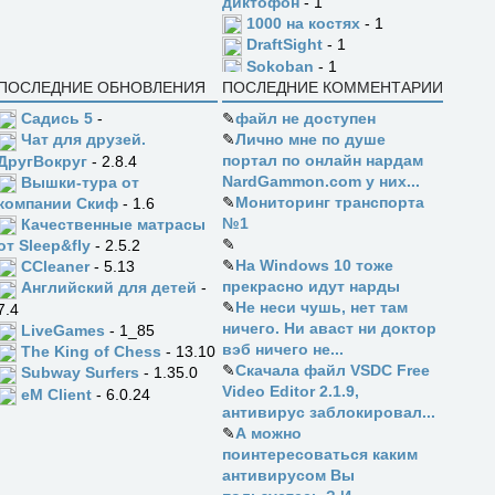
диктофон
- 1
1000 на костях
- 1
DraftSight
- 1
Sokoban
- 1
ПОСЛЕДНИЕ ОБНОВЛЕНИЯ
ПОСЛЕДНИЕ КОММЕНТАРИИ
Садись 5
-
✎
файл не доступен
✎
Лично мне по душе
Чат для друзей.
портал по онлайн нардам
ДругВокруг
- 2.8.4
NardGammon.com у них...
Вышки-тура от
✎
Мониторинг транспорта
компании Скиф
- 1.6
№1
Качественные матрасы
✎
от Sleep&fly
- 2.5.2
✎
На Windows 10 тоже
CCleaner
- 5.13
прекрасно идут нарды
Английский для детей
-
✎
Не неси чушь, нет там
7.4
ничего. Ни аваст ни доктор
LiveGames
- 1_85
вэб ничего не...
The King of Chess
- 13.10
✎
Скачала файл VSDC Free
Subway Surfers
- 1.35.0
Video Editor 2.1.9,
eM Client
- 6.0.24
антивирус заблокировал...
✎
А можно
поинтересоваться каким
антивирусом Вы