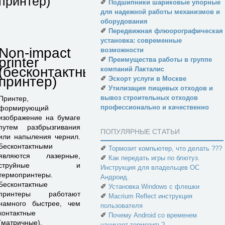
принтер)
✐
Подшипники шариковые упорные
для надежной работы механизмов и
оборудования
✐
Передвижная флюорографическая
установка: современные
Non-impact
возможности
printer
✐
Преимущества работы в группе
(бесконтактный
компаний Лакталис
принтер)
✐
Эскорт услуги в Москве
✐
Утилизация пищевых отходов и
вывоз строительных отходов
Принтер,
профессионально и качественно
формирующий
изображение на бумаге
путем разбрызгивания
ПОПУЛЯРНЫЕ СТАТЬИ
или напыления чернил.
Бесконтактными
✐
Тормозит компьютер, что делать ???
являются лазерные,
✐
Как передать игры по блютуз.
струйные и
Инструкция для владельцев ОС
термопринтеры.
Андроид.
Бесконтактные
✐
Установка Windows с флешки
принтеры работают
✐
Macrium Reflect инструкция
намного быстрее, чем
пользователя
контактные
✐
Почему Android со временем
(матричные).
начинает тормозить?