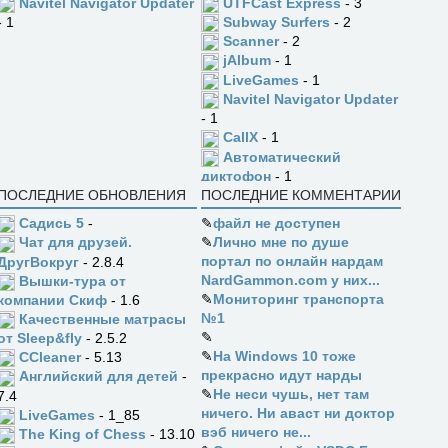
UTFCast Express
- 3
Navitel Navigator Updater
Subway Surfers
- 2
- 1
Scanner
- 2
jAlbum
- 1
LiveGames
- 1
Navitel Navigator Updater
- 1
CallX
- 1
Автоматический
диктофон
- 1
ПОСЛЕДНИЕ ОБНОВЛЕНИЯ
ПОСЛЕДНИЕ КОММЕНТАРИИ
Садись 5
-
✎
файл не доступен
✎
Лично мне по душе
Чат для друзей.
портал по онлайн нардам
ДругВокруг
- 2.8.4
NardGammon.com у них...
Вышки-тура от
✎
Мониторинг транспорта
компании Скиф
- 1.6
№1
Качественные матрасы
✎
от Sleep&fly
- 2.5.2
✎
На Windows 10 тоже
CCleaner
- 5.13
прекрасно идут нарды
Английский для детей
-
✎
Не неси чушь, нет там
7.4
ничего. Ни аваст ни доктор
LiveGames
- 1_85
вэб ничего не...
The King of Chess
- 13.10