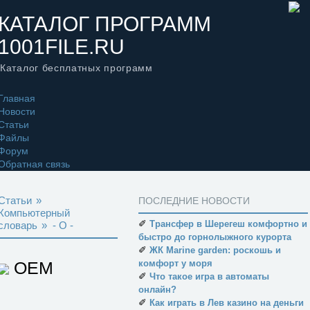
КАТАЛОГ ПРОГРАММ
1001FILE.RU
Каталог бесплатных программ
Главная
Новости
Статьи
Файлы
Форум
Обратная связь
Статьи
»
ПОСЛЕДНИЕ НОВОСТИ
Компьютерный
✐
Трансфер в Шерегеш комфортно и
словарь
»
- O -
быстро до горнолыжного курорта
✐
ЖК Marine garden: роскошь и
OEM
комфорт у моря
✐
Что такое игра в автоматы
онлайн?
✐
Как играть в Лев казино на деньги