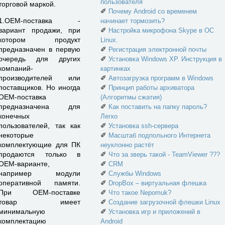
пользователя
торговой маркой.
✐
Почему Android со временем
1.OEM-поставка -
начинает тормозить?
вариант продажи, при
✐
Настройка микрофона Skype в ОС
котором продукт
Linux.
предназначен в первую
✐
Регистрация электронной почты
очередь для других
✐
Установка Windows XP. Инструкция в
компаний-
картинках
производителей или
✐
Автозагрузка программ в Windows
поставщиков. Но иногда
✐
Принцип работы архиватора
ОЕМ-поставка
(Алгоритмы сжатия)
предназначена для
✐
Как поставить на папку пароль?
конечных
Легко
пользователей, так как
✐
Установка ssh-сервера
некоторые
✐
Масштаб подпольного Интернета
комплектующие для ПК
неуклонно растёт
продаются только в
✐
Что за зверь такой - TeamViewer ???
ОЕМ-варианте,
✐
CRM
например модули
✐
Службы Windows
оперативной памяти.
✐
DropBox – виртуальная флешка
При OEM-поставке
✐
Что такое Nepomuk?
товар имеет
✐
Создание загрузочной флешки Linux
минимальную
✐
Установка игр и приложений в
комплектацию
Android