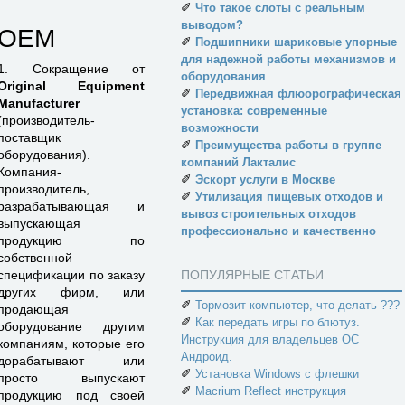
✐
Что такое слоты с реальным
выводом?
OEM
✐
Подшипники шариковые упорные
для надежной работы механизмов и
1. Сокращение от
оборудования
Original Equipment
✐
Передвижная флюорографическая
Manufacturer
установка: современные
(производитель-
возможности
поставщик
✐
Преимущества работы в группе
оборудования).
компаний Лакталис
Компания-
✐
Эскорт услуги в Москве
производитель,
✐
Утилизация пищевых отходов и
разрабатывающая и
вывоз строительных отходов
выпускающая
профессионально и качественно
продукцию по
собственной
спецификации по заказу
ПОПУЛЯРНЫЕ СТАТЬИ
других фирм, или
✐
Тормозит компьютер, что делать ???
продающая
✐
Как передать игры по блютуз.
оборудование другим
Инструкция для владельцев ОС
компаниям, которые его
Андроид.
дорабатывают или
✐
Установка Windows с флешки
просто выпускают
✐
Macrium Reflect инструкция
продукцию под своей