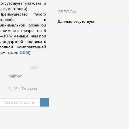
(отсутствует упаковка и
документация).
ОПРОСЫ
Преимущество такого
способа — в
Данные отсутствуют
минимальной розничой
стоимости товара: на 5
—10 % меньше, чем при
стандартной поставке с
полной комплектацией
(см. также
ODM
).
2170
Рейтинг
1
⁄
5
⁄
Отлично