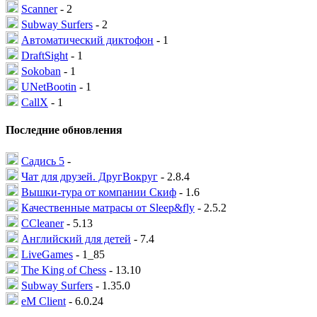
Scanner
- 2
Subway Surfers
- 2
Автоматический диктофон
- 1
DraftSight
- 1
Sokoban
- 1
UNetBootin
- 1
CallX
- 1
Последние обновления
Садись 5
-
Чат для друзей. ДругВокруг
- 2.8.4
Вышки-тура от компании Скиф
- 1.6
Качественные матрасы от Sleep&fly
- 2.5.2
CCleaner
- 5.13
Английский для детей
- 7.4
LiveGames
- 1_85
The King of Chess
- 13.10
Subway Surfers
- 1.35.0
eM Client
- 6.0.24