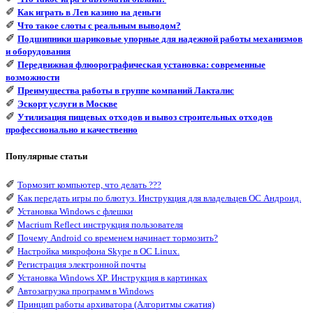
✐
Как играть в Лев казино на деньги
✐
Что такое слоты с реальным выводом?
✐
Подшипники шариковые упорные для надежной работы механизмов
и оборудования
✐
Передвижная флюорографическая установка: современные
возможности
✐
Преимущества работы в группе компаний Лакталис
✐
Эскорт услуги в Москве
✐
Утилизация пищевых отходов и вывоз строительных отходов
профессионально и качественно
Популярные статьи
✐
Тормозит компьютер, что делать ???
✐
Как передать игры по блютуз. Инструкция для владельцев ОС Андроид.
✐
Установка Windows с флешки
✐
Macrium Reflect инструкция пользователя
✐
Почему Android со временем начинает тормозить?
✐
Настройка микрофона Skype в ОС Linux.
✐
Регистрация электронной почты
✐
Установка Windows XP. Инструкция в картинках
✐
Автозагрузка программ в Windows
✐
Принцип работы архиватора (Алгоритмы сжатия)