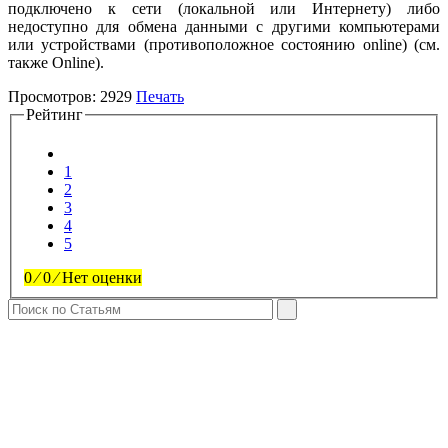
подключено к сети (локальной или Интернету) либо
недоступно для обмена данными с другими компьютерами
или устройствами (противоположное состоянию online) (см.
также Online).
Просмотров:
2929
Печать
Рейтинг
1
2
3
4
5
0
⁄
0
⁄
Нет оценки