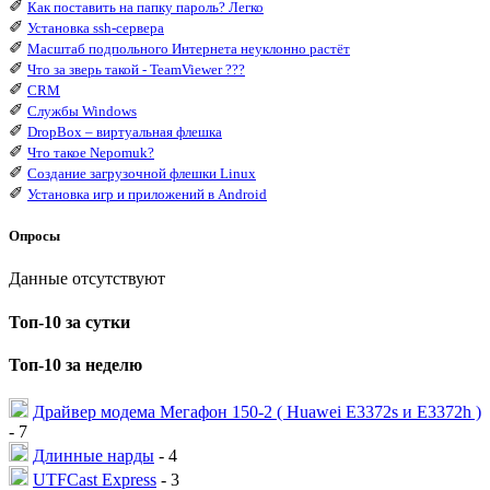
✐
Как поставить на папку пароль? Легко
✐
Установка ssh-сервера
✐
Масштаб подпольного Интернета неуклонно растёт
✐
Что за зверь такой - TeamViewer ???
✐
CRM
✐
Службы Windows
✐
DropBox – виртуальная флешка
✐
Что такое Nepomuk?
✐
Создание загрузочной флешки Linux
✐
Установка игр и приложений в Android
Опросы
Данные отсутствуют
Топ-10 за сутки
Топ-10 за неделю
Драйвер модема Мегафон 150-2 ( Huawei E3372s и E3372h )
- 7
Длинные нарды
- 4
UTFCast Express
- 3