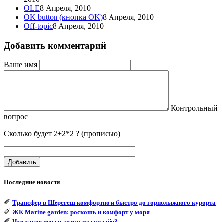
OLE
8 Апреля, 2010
OK button (кнопка OK)
8 Апреля, 2010
Off-topic
8 Апреля, 2010
Добавить комментарий
Ваше имя
Контрольный
вопрос
Сколько будет 2+2*2 ? (прописью)
Добавить
Последние новости
✐
Трансфер в Шерегеш комфортно и быстро до горнолыжного курорта
✐
ЖК Marine garden: роскошь и комфорт у моря
✐
Что такое игра в автоматы онлайн?