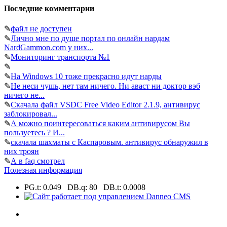
Последние комментарии
✎
файл не доступен
✎
Лично мне по душе портал по онлайн нардам
NardGammon.com у них...
✎
Мониторинг транспорта №1
✎
✎
На Windows 10 тоже прекрасно идут нарды
✎
Не неси чушь, нет там ничего. Ни аваст ни доктор вэб
ничего не...
✎
Скачала файл VSDC Free Video Editor 2.1.9, антивирус
заблокировал...
✎
А можно поинтересоваться каким антивирусом Вы
пользуетесь ? И...
✎
скачала шахматы с Каспаровым. антивирус обнаружил в
них троян
✎
А в faq смотрел
Полезная информация
PG.t: 0.049 DB.q: 80 DB.t: 0.0008