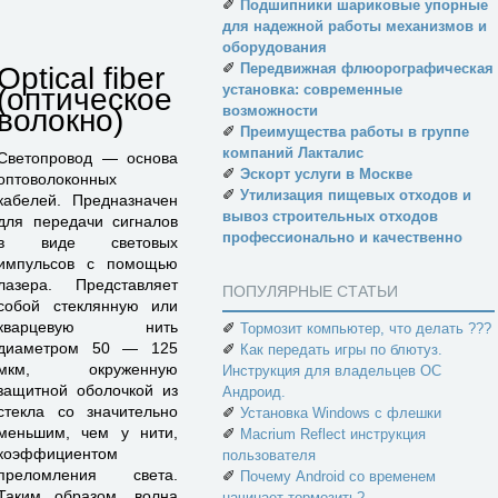
✐
Подшипники шариковые упорные
для надежной работы механизмов и
оборудования
✐
Передвижная флюорографическая
Optical fiber
установка: современные
(оптическое
возможности
волокно)
✐
Преимущества работы в группе
компаний Лакталис
Светопровод — основа
✐
Эскорт услуги в Москве
оптоволоконных
✐
Утилизация пищевых отходов и
кабелей. Предназначен
вывоз строительных отходов
для передачи сигналов
профессионально и качественно
в виде световых
импульсов с помощью
лазера. Представляет
ПОПУЛЯРНЫЕ СТАТЬИ
собой стеклянную или
кварцевую нить
✐
Тормозит компьютер, что делать ???
диаметром 50 — 125
✐
Как передать игры по блютуз.
мкм, окруженную
Инструкция для владельцев ОС
защитной оболочкой из
Андроид.
стекла со значительно
✐
Установка Windows с флешки
меньшим, чем у нити,
✐
Macrium Reflect инструкция
коэффициентом
пользователя
преломления света.
✐
Почему Android со временем
Таким образом, волна
начинает тормозить?