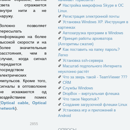
света отражается
✐
Настройка микрофона Skype в ОС
внутри нити а не
Linux.
наружу.
✐
Регистрация электронной почты
✐
Установка Windows XP. Инструкция в
Волокно позволяет
картинках
пересылать
✐
Автозагрузка программ в Windows
информацию на более
✐
Принцип работы архиватора
высокой скорости и на
(Алгоритмы сжатия)
более значительные
✐
Как поставить на папку пароль?
расстояния, чем в
Легко
случае, когда сигнал
✐
Установка ssh-сервера
передается
✐
Масштаб подпольного Интернета
посредством
неуклонно растёт
электрических
✐
Что за зверь такой - TeamViewer ???
импульсов. Кроме того,
✐
CRM
сигналы в оптоволокне
✐
Службы Windows
не искажаются од
✐
DropBox – виртуальная флешка
воздействием помех
✐
Что такое Nepomuk?
(
Optical cable
,
Optical
✐
Создание загрузочной флешки Linux
network
).
✐
Установка игр и приложений в
Android
2855
ОПРОСЫ