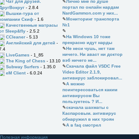
✎
Лично мне по душе
Чат для друзей.
портал по онлайн нардам
ДругВокруг
- 2.8.4
NardGammon.com у них...
Вышки-тура от
✎
Мониторинг транспорта
компании Скиф
- 1.6
№1
Качественные матрасы
✎
от Sleep&fly
- 2.5.2
✎
На Windows 10 тоже
CCleaner
- 5.13
прекрасно идут нарды
Английский для детей
-
✎
Не неси чушь, нет там
7.4
ничего. Ни аваст ни доктор
LiveGames
- 1_85
вэб ничего не...
The King of Chess
- 13.10
✎
Скачала файл VSDC Free
Subway Surfers
- 1.35.0
Video Editor 2.1.9,
eM Client
- 6.0.24
антивирус заблокировал...
✎
А можно
поинтересоваться каким
антивирусом Вы
пользуетесь ? И...
✎
скачала шахматы с
Каспаровым. антивирус
обнаружил в них троян
✎
А в faq смотрел
Полезная информация