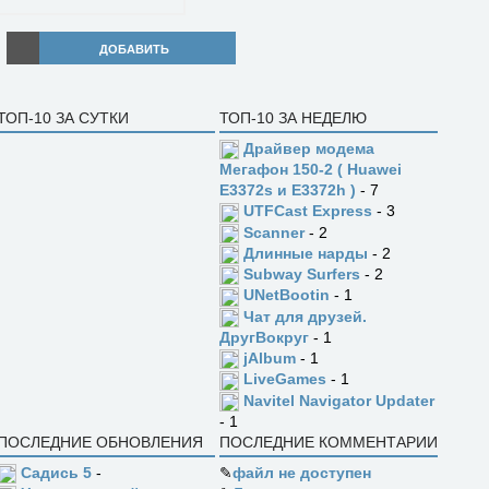
ДОБАВИТЬ
ТОП-10 ЗА СУТКИ
ТОП-10 ЗА НЕДЕЛЮ
Драйвер модема
Мегафон 150-2 ( Huawei
E3372s и E3372h )
- 7
UTFCast Express
- 3
Scanner
- 2
Длинные нарды
- 2
Subway Surfers
- 2
UNetBootin
- 1
Чат для друзей.
ДругВокруг
- 1
jAlbum
- 1
LiveGames
- 1
Navitel Navigator Updater
- 1
ПОСЛЕДНИЕ ОБНОВЛЕНИЯ
ПОСЛЕДНИЕ КОММЕНТАРИИ
Садись 5
-
✎
файл не доступен