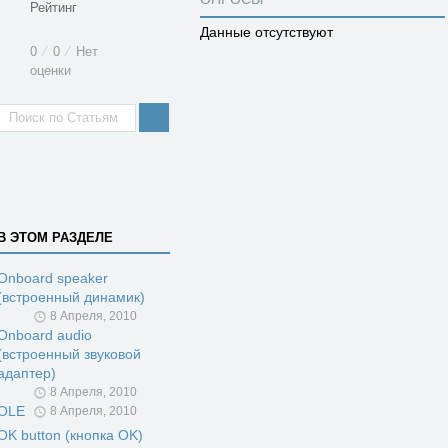
Рейтинг
Данные отсутствуют
0
⁄
0
⁄
Нет
оценки
В ЭТОМ РАЗДЕЛЕ
Onboard speaker
(встроенный динамик)
8 Апреля, 2010
Onboard audio
(встроенный звуковой
адаптер)
8 Апреля, 2010
OLE
8 Апреля, 2010
OK button (кнопка OK)