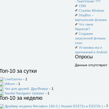
- TeamViewer ???
✐
CRM
✐
Службы Windows
✐
DropBox –
виртуальная флешка
✐
Что такое
Nepomuk?
✐
Создание
загрузочной флешки
Linux
✐
Установка игр и
приложений в Android
Опросы
Данные отсутствуют
Топ-10 за сутки
LiveGames
- 1
jAlbum
- 1
Чат для друзей. ДругВокруг
- 1
Navitel Navigator Updater
- 1
Топ-10 за неделю
Драйвер модема Мегафон 150-2 ( Huawei E3372s и E3372h )
- 7