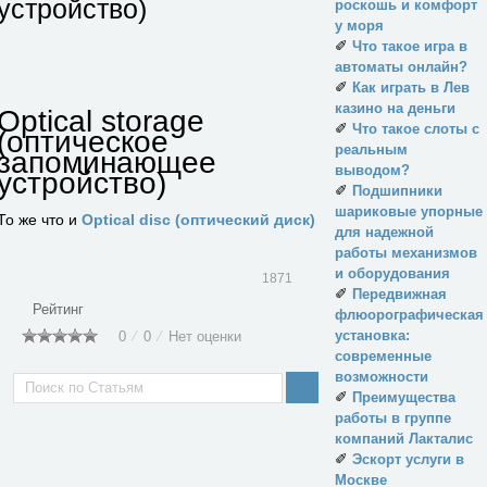
устройство)
роскошь и комфорт
у моря
✐
Что такое игра в
автоматы онлайн?
✐
Как играть в Лев
казино на деньги
Optical storage
✐
Что такое слоты с
(оптическое
реальным
запоминающее
выводом?
устройство)
✐
Подшипники
шариковые упорные
То же что и
Optical disc (оптический диск)
для надежной
работы механизмов
и оборудования
1871
✐
Передвижная
Рейтинг
флюорографическая
установка:
0
⁄
0
⁄
Нет оценки
современные
возможности
✐
Преимущества
работы в группе
компаний Лакталис
✐
Эскорт услуги в
Москве