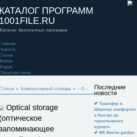
КАТАЛОГ ПРОГРАММ
1001FILE.RU
Каталог бесплатных программ
Главная
Новости
Статьи
Файлы
Форум
Обратная связь
Последние
Статьи
»
Компьютерный словарь
»
- O -
новости
✐
Трансфер в
Optical storage
Шерегеш комфортно
и быстро до
(оптическое
горнолыжного
запоминающее
курорта
✐
ЖК Marine garden: