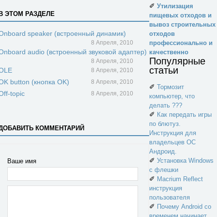
✐
Утилизация
В ЭТОМ РАЗДЕЛЕ
пищевых отходов и
вывоз строительных
Onboard speaker (встроенный динамик)
отходов
8 Апреля, 2010
профессионально и
Onboard audio (встроенный звуковой адаптер)
качественно
Популярные
8 Апреля, 2010
статьи
OLE
8 Апреля, 2010
OK button (кнопка OK)
8 Апреля, 2010
✐
Тормозит
Off-topic
8 Апреля, 2010
компьютер, что
делать ???
✐
Как передать игры
по блютуз.
ДОБАВИТЬ КОММЕНТАРИЙ
Инструкция для
владельцев ОС
Андроид.
✐
Установка Windows
Ваше имя
с флешки
✐
Macrium Reflect
инструкция
пользователя
✐
Почему Android со
временем начинает