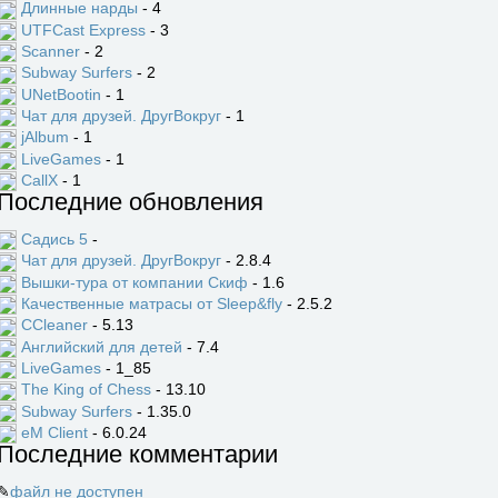
Длинные нарды
- 4
UTFCast Express
- 3
Scanner
- 2
Subway Surfers
- 2
UNetBootin
- 1
Чат для друзей. ДругВокруг
- 1
jAlbum
- 1
LiveGames
- 1
CallX
- 1
Последние обновления
Садись 5
-
Чат для друзей. ДругВокруг
- 2.8.4
Вышки-тура от компании Скиф
- 1.6
Качественные матрасы от Sleep&fly
- 2.5.2
CCleaner
- 5.13
Английский для детей
- 7.4
LiveGames
- 1_85
The King of Chess
- 13.10
Subway Surfers
- 1.35.0
eM Client
- 6.0.24
Последние комментарии
✎
файл не доступен