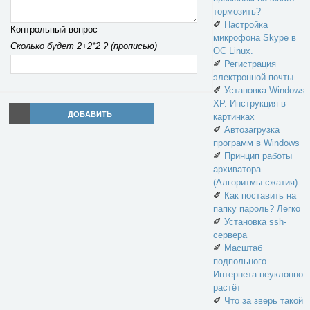
тормозить?
✐
Настройка
Контрольный вопрос
микрофона Skype в
Сколько будет 2+2*2 ? (прописью)
ОС Linux.
✐
Регистрация
электронной почты
✐
Установка Windows
XP. Инструкция в
ДОБАВИТЬ
картинках
✐
Автозагрузка
программ в Windows
✐
Принцип работы
архиватора
(Алгоритмы сжатия)
✐
Как поставить на
папку пароль? Легко
✐
Установка ssh-
сервера
✐
Масштаб
подпольного
Интернета неуклонно
растёт
✐
Что за зверь такой