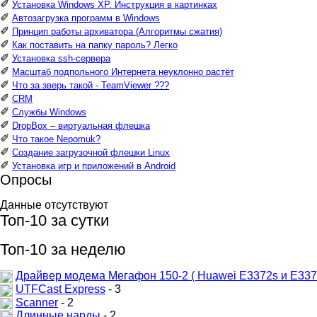
✐
Установка Windows XP. Инструкция в картинках
✐
Автозагрузка программ в Windows
✐
Принцип работы архиватора (Алгоритмы сжатия)
✐
Как поставить на папку пароль? Легко
✐
Установка ssh-сервера
✐
Масштаб подпольного Интернета неуклонно растёт
✐
Что за зверь такой - TeamViewer ???
✐
CRM
✐
Службы Windows
✐
DropBox – виртуальная флешка
✐
Что такое Nepomuk?
✐
Создание загрузочной флешки Linux
✐
Установка игр и приложений в Android
Опросы
Данные отсутствуют
Топ-10 за сутки
Топ-10 за неделю
Драйвер модема Мегафон 150-2 ( Huawei E3372s и E337
UTFCast Express
- 3
Scanner
- 2
Длинные нарды
- 2