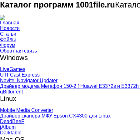
Каталог программ 1001file.ru
Катал
Главная
Новости
Статьи
Файлы
Форум
Обратная связь
Windows
LiveGames
UTFCast Express
Navitel Navigator Updater
Драйвер модема Мегафон 150-2 ( Huawei E3372s и E3372h 
qBittorrent
Linux
Mobile Media Converter
Драйвер сканера МФУ Epson CX4300 для Linux
DeadBeeF
jAlbum
Darktable
Mac OS