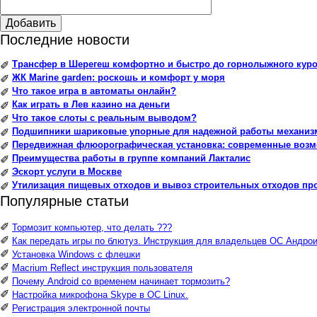
Добавить
Последние новости
Трансфер в Шерегеш комфортно и быстро до горнолыжного куро
✐
ЖК Marine garden: роскошь и комфорт у моря
✐
Что такое игра в автоматы онлайн?
✐
Как играть в Лев казино на деньги
✐
Что такое слоты с реальным выводом?
✐
Подшипники шариковые упорные для надежной работы механиз
✐
Передвижная флюорографическая установка: современные воз
✐
Преимущества работы в группе компаний Лакталис
✐
Эскорт услуги в Москве
✐
Утилизация пищевых отходов и вывоз строительных отходов пр
✐
Популярные статьи
✐
Тормозит компьютер, что делать ???
✐
Как передать игры по блютуз. Инструкция для владельцев ОС Андрои
✐
Установка Windows с флешки
✐
Macrium Reflect инструкция пользователя
✐
Почему Android со временем начинает тормозить?
✐
Настройка микрофона Skype в ОС Linux.
✐
Регистрация электронной почты