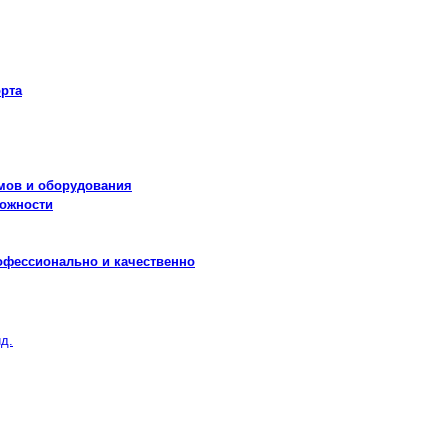
рта
мов и оборудования
можности
офессионально и качественно
д.