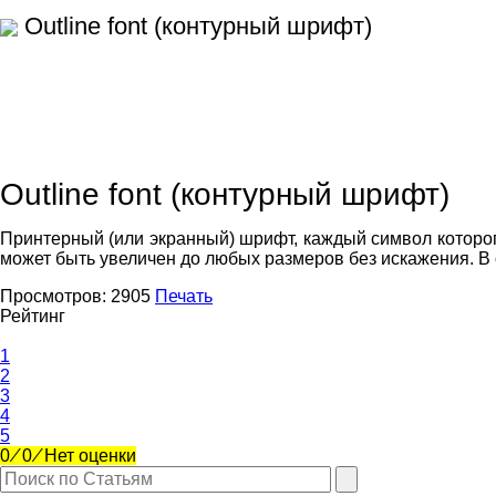
Outline font (контурный шрифт)
Outline font (контурный шрифт)
Принтерный (или экранный) шрифт, каждый символ которог
может быть увеличен до любых размеров без искажения. В
Просмотров:
2905
Печать
Рейтинг
1
2
3
4
5
0
⁄
0
⁄
Нет оценки