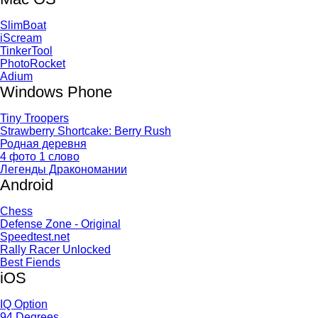
SlimBoat
iScream
TinkerTool
PhotoRocket
Adium
Windows Phone
Tiny Troopers
Strawberry Shortcake: Berry Rush
Родная деревня
4 фото 1 слово
Легенды Дракономании
Android
Chess
Defense Zone - Original
Speedtest.net
Rally Racer Unlocked
Best Fiends
iOS
IQ Option
94 Degrees