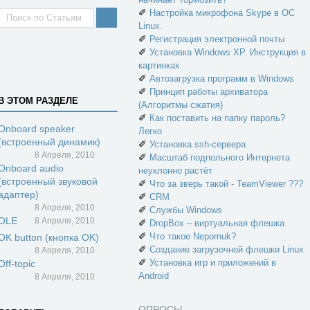
✐
Настройка микрофона Skype в ОС
Linux.
✐
Регистрация электронной почты
✐
Установка Windows XP. Инструкция в
картинках
✐
Автозагрузка программ в Windows
✐
Принцип работы архиватора
В ЭТОМ РАЗДЕЛЕ
(Алгоритмы сжатия)
✐
Как поставить на папку пароль?
Onboard speaker
Легко
(встроенный динамик)
✐
Установка ssh-сервера
8 Апреля, 2010
✐
Масштаб подпольного Интернета
Onboard audio
неуклонно растёт
(встроенный звуковой
✐
Что за зверь такой - TeamViewer ???
адаптер)
✐
CRM
8 Апреля, 2010
✐
Службы Windows
OLE
8 Апреля, 2010
✐
DropBox – виртуальная флешка
✐
Что такое Nepomuk?
OK button (кнопка OK)
✐
Создание загрузочной флешки Linux
8 Апреля, 2010
✐
Установка игр и приложений в
Off-topic
Android
8 Апреля, 2010
ОПРОСЫ