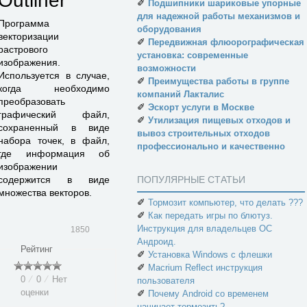
Outliner
✐
Подшипники шариковые упорные
для надежной работы механизмов и
Программа
оборудования
векторизации
✐
Передвижная флюорографическая
растрового
установка: современные
изображения.
возможности
Используется в случае,
✐
Преимущества работы в группе
когда необходимо
компаний Лакталис
преобразовать
✐
Эскорт услуги в Москве
графический файл,
✐
Утилизация пищевых отходов и
сохраненный в виде
вывоз строительных отходов
набора точек, в файл,
профессионально и качественно
где информация об
изображении
содержится в виде
ПОПУЛЯРНЫЕ СТАТЬИ
множества векторов.
✐
Тормозит компьютер, что делать ???
✐
Как передать игры по блютуз.
Инструкция для владельцев ОС
1850
Андроид.
Рейтинг
✐
Установка Windows с флешки
✐
Macrium Reflect инструкция
0
⁄
0
⁄
Нет
пользователя
оценки
✐
Почему Android со временем
начинает тормозить?