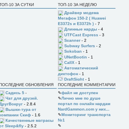
ТОП-10 ЗА СУТКИ
ТОП-10 ЗА НЕДЕЛЮ
Драйвер модема
Мегафон 150-2 ( Huawei
E3372s и E3372h )
- 7
Длинные нарды
- 4
UTFCast Express
- 3
Scanner
- 2
Subway Surfers
- 2
Sokoban
- 1
UNetBootin
- 1
CallX
- 1
Автоматический
диктофон
- 1
DraftSight
- 1
ПОСЛЕДНИЕ ОБНОВЛЕНИЯ
ПОСЛЕДНИЕ КОММЕНТАРИИ
Садись 5
-
✎
файл не доступен
✎
Лично мне по душе
Чат для друзей.
портал по онлайн нардам
ДругВокруг
- 2.8.4
NardGammon.com у них...
Вышки-тура от
✎
Мониторинг транспорта
компании Скиф
- 1.6
№1
Качественные матрасы
✎
от Sleep&fly
- 2.5.2