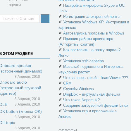
оценки
✐
Настройка микрофона Skype в ОС
Linux.
✐
Регистрация электронной почты
✐
Установка Windows XP. Инструкция в
картинках
✐
Автозагрузка программ в Windows
✐
Принцип работы архиватора
(Алгоритмы сжатия)
✐
Как поставить на папку пароль?
В ЭТОМ РАЗДЕЛЕ
Легко
✐
Установка ssh-сервера
Onboard speaker
✐
Масштаб подпольного Интернета
(встроенный динамик)
неуклонно растёт
8 Апреля, 2010
✐
Что за зверь такой - TeamViewer ???
Onboard audio
✐
CRM
(встроенный звуковой
✐
Службы Windows
адаптер)
✐
DropBox – виртуальная флешка
8 Апреля, 2010
✐
Что такое Nepomuk?
OLE
8 Апреля, 2010
✐
Создание загрузочной флешки Linux
✐
Установка игр и приложений в
OK button (кнопка OK)
Android
8 Апреля, 2010
Off-topic
8 Апреля, 2010
ОПРОСЫ