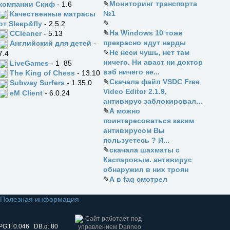
✎
Мониторинг транспорта
компании Скиф
- 1.6
№1
Качественные матрасы
✎
от Sleep&fly
- 2.5.2
✎
На Windows 10 тоже
CCleaner
- 5.13
прекрасно идут нарды
Английский для детей
-
✎
Не неси чушь, нет там
7.4
ничего. Ни аваст ни доктор
LiveGames
- 1_85
вэб ничего не...
The King of Chess
- 13.10
✎
Скачала файл VSDC Free
Subway Surfers
- 1.35.0
Video Editor 2.1.9,
eM Client
- 6.0.24
антивирус заблокировал...
✎
А можно
поинтересоваться каким
антивирусом Вы
пользуетесь ? И...
✎
скачала шахматы с
Каспаровым. антивирус
обнаружил в них троян
✎
А в faq смотрел
Полезная информация
PG.t: 0.046 DB.q: 80