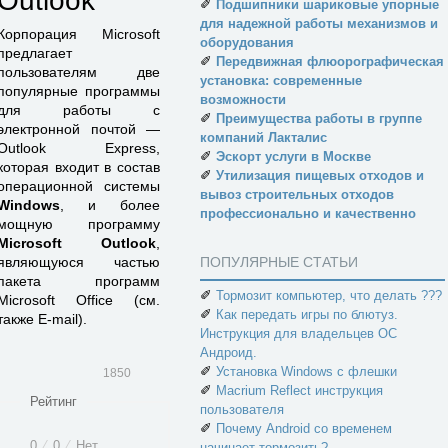
Outlook
✐
Подшипники шариковые упорные
для надежной работы механизмов и
Корпорация Microsoft
оборудования
предлагает
✐
Передвижная флюорографическая
пользователям две
установка: современные
популярные программы
возможности
для работы с
✐
Преимущества работы в группе
электронной почтой —
компаний Лакталис
Outlook Express,
✐
Эскорт услуги в Москве
которая входит в состав
✐
Утилизация пищевых отходов и
операционной системы
вывоз строительных отходов
Windows
, и более
профессионально и качественно
мощную программу
Microsoft Outlook
,
являющуюся частью
ПОПУЛЯРНЫЕ СТАТЬИ
пакета программ
✐
Тормозит компьютер, что делать ???
Microsoft Office (см.
✐
Как передать игры по блютуз.
также E-mail).
Инструкция для владельцев ОС
Андроид.
✐
Установка Windows с флешки
1850
✐
Macrium Reflect инструкция
Рейтинг
пользователя
✐
Почему Android со временем
0
⁄
0
⁄
Нет
начинает тормозить?