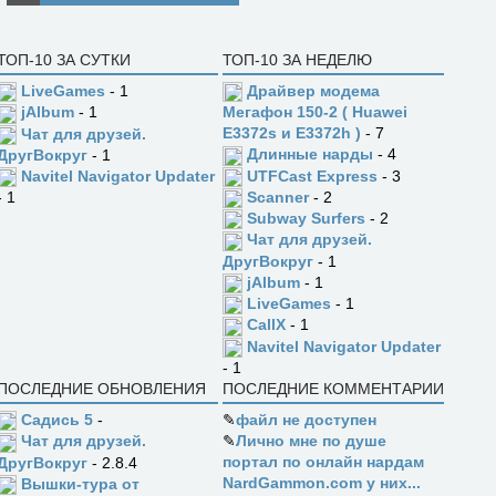
ТОП-10 ЗА СУТКИ
ТОП-10 ЗА НЕДЕЛЮ
LiveGames
- 1
Драйвер модема
jAlbum
- 1
Мегафон 150-2 ( Huawei
E3372s и E3372h )
- 7
Чат для друзей.
Длинные нарды
- 4
ДругВокруг
- 1
UTFCast Express
- 3
Navitel Navigator Updater
Scanner
- 2
- 1
Subway Surfers
- 2
Чат для друзей.
ДругВокруг
- 1
jAlbum
- 1
LiveGames
- 1
CallX
- 1
Navitel Navigator Updater
- 1
ПОСЛЕДНИЕ ОБНОВЛЕНИЯ
ПОСЛЕДНИЕ КОММЕНТАРИИ
Садись 5
-
✎
файл не доступен
✎
Лично мне по душе
Чат для друзей.
портал по онлайн нардам
ДругВокруг
- 2.8.4
NardGammon.com у них...
Вышки-тура от