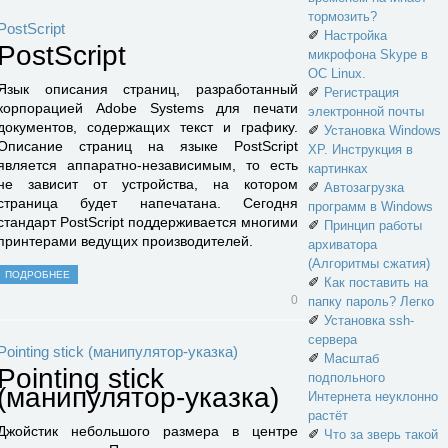
тормозить?
PostScript
✐
Настройка
PostScript
микрофона Skype в
ОС Linux.
Язык описания страниц, разработанный
✐
Регистрация
корпорацией Adobe Systems для печати
электронной почты
документов, содержащих текст и графику.
✐
Установка Windows
Описание страниц на языке PostScript
XP. Инструкция в
является аппаратно-независимым, то есть
картинках
не зависит от устройства, на котором
✐
Автозагрузка
страница будет напечатана. Сегодня
программ в Windows
стандарт PostScript поддерживается многими
✐
Принцип работы
принтерами ведущих производителей.
архиватора
(Алгоритмы сжатия)
ПОДРОБНЕЕ
✐
Как поставить на
0
папку пароль? Легко
✐
Установка ssh-
сервера
Pointing stick (манипулятор-указка)
✐
Масштаб
Pointing stick
подпольного
(манипулятор-указка)
Интернета неуклонно
растёт
Джойстик небольшого размера в центре
✐
Что за зверь такой