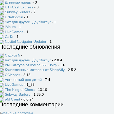
Длинные нарды
- 3
UTFCast Express
- 3
Subway Surfers
- 2
UNetBootin
- 1
Чат для друзей. ДругВокруг
- 1
jAlbum
- 1
LiveGames
- 1
CallX
- 1
Navitel Navigator Updater
- 1
Последние обновления
Садись 5
-
Чат для друзей. ДругВокруг
- 2.8.4
Вышки-тура от компании Скиф
- 1.6
Качественные матрасы от Sleep&fly
- 2.5.2
CCleaner
- 5.13
Английский для детей
- 7.4
LiveGames
- 1_85
The King of Chess
- 13.10
Subway Surfers
- 1.35.0
eM Client
- 6.0.24
Последние комментарии
✎
файл не доступен