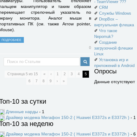
клавиатуры. Пользо­ватель отклоняет
- TeamViewer ???
пальцем манипулятор и таким образом
✐
CRM
перемещает стрелочный указатель по
✐
Службы Windows
экрану монитора. Аналог мыши в
✐
DropBox –
портативных ПК (см. также Arrow pointer,
виртуальная флешка
Mouse).
✐
Что такое
Nepomuk?
ПОДРОБНЕЕ
✐
Создание
0
загрузочной флешки
Linux
✐
Установка игр и
приложений в Android
Опросы
Страница
5
из
15
«
‹
1
2
3
4
5
6
7
8
9
›
»
Данные отсутствуют
Топ-10 за сутки
Длинные нарды
- 1
Драйвер модема Мегафон 150-2 ( Huawei E3372s и E3372h )
- 1
Топ-10 за неделю
Драйвер модема Мегафон 150-2 ( Huawei E3372s и E3372h )
- 6