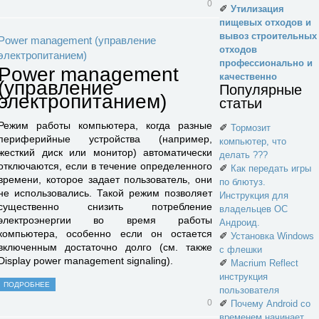
0
✐
Утилизация
пищевых отходов и
вывоз строительных
Power management (управление
отходов
электропитанием)
профессионально и
Power management
качественно
(управление
Популярные
электропитанием)
статьи
Режим работы компьютера, когда разные
✐
Тормозит
периферийные устройства (например,
компьютер, что
жесткий диск или монитор) автоматически
делать ???
отключаются, если в течение определенного
✐
Как передать игры
времени, которое задает пользователь, они
по блютуз.
не использовались. Такой режим позволяет
Инструкция для
существенно снизить потребление
владельцев ОС
электроэнергии во время работы
Андроид.
компьютера, особенно если он остается
✐
Установка Windows
включенным достаточно долго (см. также
с флешки
Display power management signaling).
✐
Macrium Reflect
инструкция
ПОДРОБНЕЕ
пользователя
0
✐
Почему Android со
временем начинает