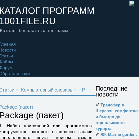
КАТАЛОГ ПРОГРАММ
1001FILE.RU
Каталог бесплатных программ
Главная
Новости
Статьи
Файлы
Форум
Обратная связь
Последние
Статьи
»
Компьютерный словарь
»
- P -
новости
✐
Трансфер в
Package (пакет)
Шерегеш комфортно
Package (пакет)
и быстро до
горнолыжного
1. Набор приложений или программных
курорта
инструментов, которые выполняют задачи
✐
ЖК Marine garden:
определенного круга, причем каждая