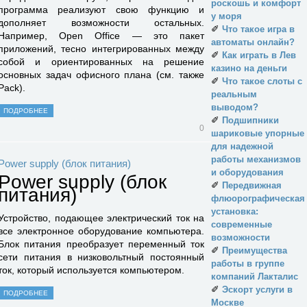
роскошь и комфорт
программа реализуют свою функцию и
у моря
дополняет возможности остальных.
✐
Что такое игра в
Например, Open Office — это пакет
автоматы онлайн?
приложений, тесно интегрированных между
✐
Как играть в Лев
собой и ориентированных на решение
казино на деньги
основных задач офисного плана (см. также
✐
Что такое слоты с
Pack).
реальным
выводом?
ПОДРОБНЕЕ
✐
Подшипники
0
шариковые упорные
для надежной
работы механизмов
Power supply (блок питания)
и оборудования
Power supply (блок
✐
Передвижная
питания)
флюорографическая
установка:
Устройство, подающее электрический ток на
современные
все электронное оборудование компьютера.
возможности
Блок питания преобразует переменный ток
✐
Преимущества
сети питания в низковольтный постоянный
работы в группе
ток, который используется компьютером.
компаний Лакталис
✐
Эскорт услуги в
ПОДРОБНЕЕ
Москве