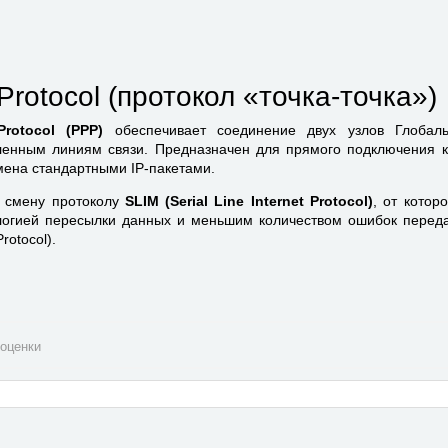
 Protocol (протокол «точка-точка»)
Protocol (PPP)
обеспечивает соединение двух узлов Глобал
енным линиям связи. Предназначен для прямого подключения к
мена стандартными IP-пакетами.
 смену протоколу
SLIM (Serial Line Internet Protocol)
, от котор
огией пересылки данных и меньшим количеством ошибок переда
Protocol).
оценки