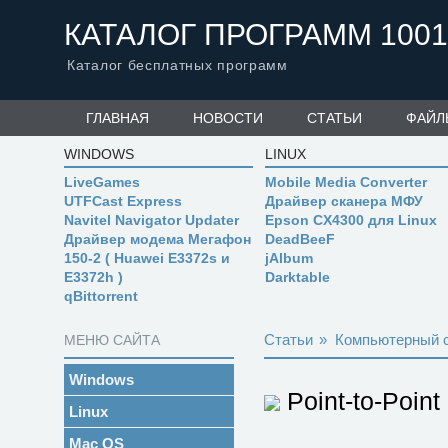
КАТАЛОГ ПРОГРАММ 1001
Каталог бесплатных программ
ГЛАВНАЯ
НОВОСТИ
СТАТЬИ
ФАЙЛ
WINDOWS
LINUX
LiveGames
Mobile Media Converter
UTFCast Express
Драйвер сканера МФУ
Navitel Navigator Updater
Epson CX4300 для Linux
Драйвер модема Мегафон
DeadBeeF
150-2 ( Huawei E3372s и
jAlbum
E3372h )
Darktable
qBittorrent
Статьи
»
Компьютерный 
МЕНЮ САЙТА
Windows
Point-to-Point
Linux
Mac OS