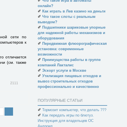
✐
Что такое игра в автоматы
онлайн?
✐
Как играть в Лев казино на деньги
✐
Что такое слоты с реальным
выводом?
✐
Подшипники шариковые упорные
для надежной работы механизмов и
ьной сети по
оборудования
омпьютеров к
✐
Передвижная флюорографическая
установка: современные
возможности
ого отличается
✐
Преимущества работы в группе
чи (см. также
компаний Лакталис
✐
Эскорт услуги в Москве
✐
Утилизация пищевых отходов и
вывоз строительных отходов
2111
профессионально и качественно
ПОПУЛЯРНЫЕ СТАТЬИ
✐
Тормозит компьютер, что делать ???
✐
Как передать игры по блютуз.
Инструкция для владельцев ОС
Андроид.