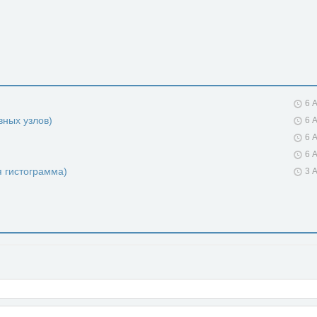
6 
вных узлов)
6 
6 
6 
я гистограмма)
3 