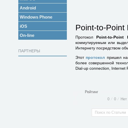
Android
Windows Phone
Point-to-Point
iOS
On-line
Протокол
Point-to-Point 
коммутируемым или выдел
Интернету посредством об
ПАРТНЕРЫ
Этот
протокол
пришел на
более совершенной технол
Dial-up connection, Internet 
Рейтинг
0
⁄
0
⁄
Нет 