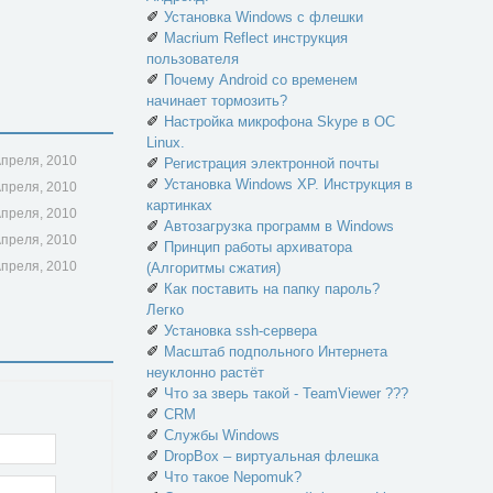
✐
Установка Windows с флешки
✐
Macrium Reflect инструкция
пользователя
✐
Почему Android со временем
начинает тормозить?
✐
Настройка микрофона Skype в ОС
Linux.
Апреля, 2010
✐
Регистрация электронной почты
✐
Установка Windows XP. Инструкция в
Апреля, 2010
картинках
Апреля, 2010
✐
Автозагрузка программ в Windows
Апреля, 2010
✐
Принцип работы архиватора
Апреля, 2010
(Алгоритмы сжатия)
✐
Как поставить на папку пароль?
Легко
✐
Установка ssh-сервера
✐
Масштаб подпольного Интернета
неуклонно растёт
✐
Что за зверь такой - TeamViewer ???
✐
CRM
✐
Службы Windows
✐
DropBox – виртуальная флешка
✐
Что такое Nepomuk?