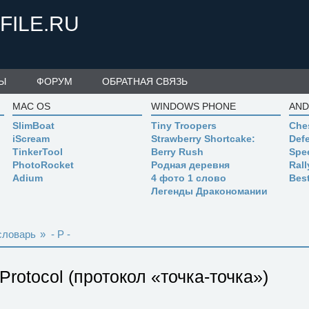
FILE.RU
Ы
ФОРУМ
ОБРАТНАЯ СВЯЗЬ
MAC OS
WINDOWS PHONE
AND
SlimBoat
Tiny Troopers
Che
iScream
Strawberry Shortcake:
Defe
TinkerTool
Berry Rush
Spe
PhotoRocket
Родная деревня
Ral
Adium
4 фото 1 слово
Bes
Легенды Дракономании
словарь
»
- P -
 Protocol (протокол «точка-точка»)