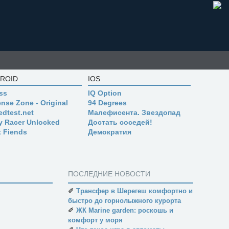
ROID
IOS
ss
IQ Option
nse Zone - Original
94 Degrees
edtest.net
Малефисента. Звездопад
ly Racer Unlocked
Достать соседей!
t Fiends
Демократия
ПОСЛЕДНИЕ НОВОСТИ
✐
Трансфер в Шерегеш комфортно и
быстро до горнолыжного курорта
✐
ЖК Marine garden: роскошь и
комфорт у моря