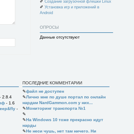
✐
Создание загрузочной флешки Linux
✐
Установка игр и приложений в
Android
ОПРОСЫ
Данные отсутствуют
ПОСЛЕДНИЕ КОММЕНТАРИИ
✎
файл не доступен
✎
Лично мне по душе портал по онлайн
- 2.8.4
нардам NardGammon.com у них...
иф
- 1.6
✎
Мониторинг транспорта №1
eep&fly
-
✎
✎
На Windows 10 тоже прекрасно идут
нарды
✎
Не неси чушь, нет там ничего. Ни