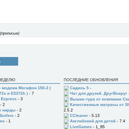
 (прописью)
Ь
 НЕДЕЛЮ
ПОСЛЕДНИЕ ОБНОВЛЕНИЯ
 модема Мегафон 150-2 (
Садись 5
-
72s и E3372h )
- 7
Чат для друзей. ДругВокруг
 Express
- 3
Вышки-тура от компании Ск
- 2
Качественные матрасы от Sl
е нарды
- 2
2.5.2
Surfers
- 2
CCleaner
- 5.13
es
- 1
Английский для детей
- 7.4
LiveGames
- 1_85