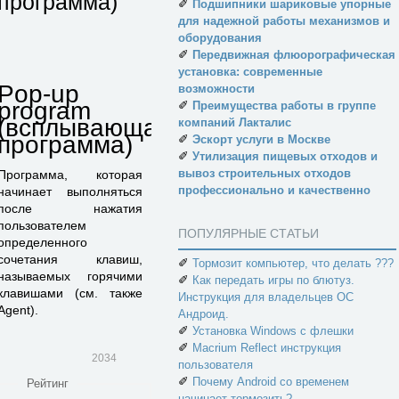
программа)
✐
Подшипники шариковые упорные
для надежной работы механизмов и
оборудования
✐
Передвижная флюорографическая
установка: современные
Pop-up
возможности
program
✐
Преимущества работы в группе
(всплывающая
компаний Лакталис
программа)
✐
Эскорт услуги в Москве
✐
Утилизация пищевых отходов и
вывоз строительных отходов
Программа, которая
профессионально и качественно
начинает выполняться
после нажатия
пользователем
ПОПУЛЯРНЫЕ СТАТЬИ
определенного
сочетания клавиш,
✐
Тормозит компьютер, что делать ???
называемых горячими
✐
Как передать игры по блютуз.
клавишами (см. также
Инструкция для владельцев ОС
Agent).
Андроид.
✐
Установка Windows с флешки
✐
Macrium Reflect инструкция
2034
пользователя
✐
Почему Android со временем
Рейтинг
начинает тормозить?