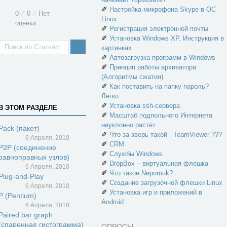
✐
Настройка микрофона Skype в ОС
0
⁄
0
⁄
Нет
Linux.
оценки
✐
Регистрация электронной почты
✐
Установка Windows XP. Инструкция в
картинках
✐
Автозагрузка программ в Windows
✐
Принцип работы архиватора
(Алгоритмы сжатия)
✐
Как поставить на папку пароль?
Легко
✐
Установка ssh-сервера
В ЭТОМ РАЗДЕЛЕ
✐
Масштаб подпольного Интернета
неуклонно растёт
Pack (пакет)
✐
Что за зверь такой - TeamViewer ???
6 Апреля, 2010
✐
CRM
P2P (соединение
✐
Службы Windows
равноправных узлов)
✐
DropBox – виртуальная флешка
6 Апреля, 2010
✐
Что такое Nepomuk?
Plug-and-Play
✐
Создание загрузочной флешки Linux
6 Апреля, 2010
✐
Установка игр и приложений в
P (Pentium)
Android
6 Апреля, 2010
Paired bar graph
(спаренная гистограмма)
ОПРОСЫ