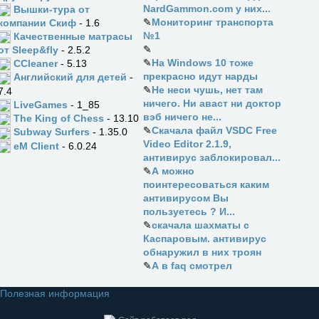
NardGammon.com у них...
Вышки-тура от
✎
Мониторинг транспорта
компании Скиф
- 1.6
№1
Качественные матрасы
✎
от Sleep&fly
- 2.5.2
✎
На Windows 10 тоже
CCleaner
- 5.13
прекрасно идут нарды
Английский для детей
-
✎
Не неси чушь, нет там
7.4
ничего. Ни аваст ни доктор
LiveGames
- 1_85
вэб ничего не...
The King of Chess
- 13.10
✎
Скачала файл VSDC Free
Subway Surfers
- 1.35.0
Video Editor 2.1.9,
eM Client
- 6.0.24
антивирус заблокировал...
✎
А можно
поинтересоваться каким
антивирусом Вы
пользуетесь ? И...
✎
скачала шахматы с
Каспаровым. антивирус
обнаружил в них троян
✎
А в faq смотрел
Полезная информация