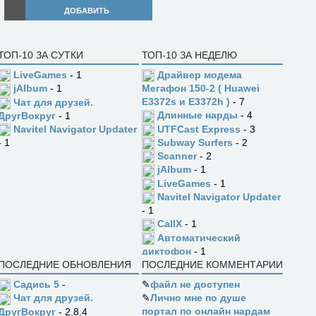
ДОБАВИТЬ
ТОП-10 ЗА СУТКИ
ТОП-10 ЗА НЕДЕЛЮ
LiveGames
- 1
Драйвер модема
jAlbum
- 1
Мегафон 150-2 ( Huawei
E3372s и E3372h )
- 7
Чат для друзей.
Длинные нарды
- 4
ДругВокруг
- 1
UTFCast Express
- 3
Navitel Navigator Updater
Subway Surfers
- 2
- 1
Scanner
- 2
jAlbum
- 1
LiveGames
- 1
Navitel Navigator Updater
- 1
CallX
- 1
Автоматический
диктофон
- 1
ПОСЛЕДНИЕ ОБНОВЛЕНИЯ
ПОСЛЕДНИЕ КОММЕНТАРИИ
Садись 5
-
✎
файл не доступен
✎
Лично мне по душе
Чат для друзей.
портал по онлайн нардам
ДругВокруг
- 2.8.4