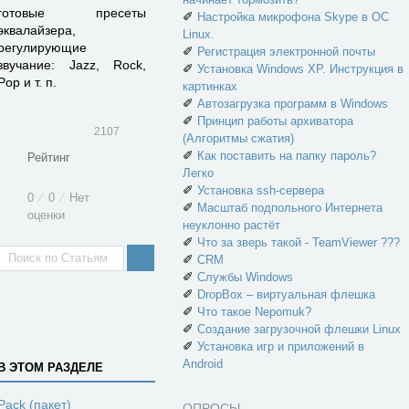
готовые пресеты
✐
Настройка микрофона Skype в ОС
эквалайзера,
Linux.
регулирующие
✐
Регистрация электронной почты
звучание: Jazz, Rock,
✐
Установка Windows XP. Инструкция в
Pop и т. п.
картинках
✐
Автозагрузка программ в Windows
✐
Принцип работы архиватора
2107
(Алгоритмы сжатия)
✐
Как поставить на папку пароль?
Рейтинг
Легко
✐
Установка ssh-сервера
0
⁄
0
⁄
Нет
✐
Масштаб подпольного Интернета
оценки
неуклонно растёт
✐
Что за зверь такой - TeamViewer ???
✐
CRM
✐
Службы Windows
✐
DropBox – виртуальная флешка
✐
Что такое Nepomuk?
✐
Создание загрузочной флешки Linux
✐
Установка игр и приложений в
Android
В ЭТОМ РАЗДЕЛЕ
Pack (пакет)
ОПРОСЫ