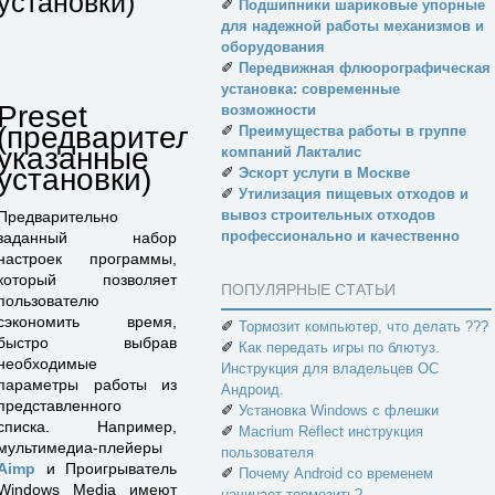
установки)
✐
Подшипники шариковые упорные
для надежной работы механизмов и
оборудования
✐
Передвижная флюорографическая
установка: современные
Preset
возможности
(предварительно
✐
Преимущества работы в группе
указанные
компаний Лакталис
установки)
✐
Эскорт услуги в Москве
✐
Утилизация пищевых отходов и
вывоз строительных отходов
Предварительно
профессионально и качественно
заданный набор
настроек программы,
который позволяет
ПОПУЛЯРНЫЕ СТАТЬИ
пользователю
сэкономить время,
✐
Тормозит компьютер, что делать ???
быстро выбрав
✐
Как передать игры по блютуз.
необходимые
Инструкция для владельцев ОС
параметры работы из
Андроид.
представленного
✐
Установка Windows с флешки
списка. Например,
✐
Macrium Reflect инструкция
мультимедиа-плейеры
пользователя
Aimp
и Проигрыватель
✐
Почему Android со временем
Windows Media имеют
начинает тормозить?