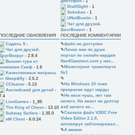
диктофон
- 1
DraftSight
- 1
Sokoban
- 1
UNetBootin
- 1
Чат для друзей.
ДругВокруг
- 1
ПОСЛЕДНИЕ ОБНОВЛЕНИЯ
ПОСЛЕДНИЕ КОММЕНТАРИИ
Садись 5
-
✎
файл не доступен
✎
Лично мне по душе
Чат для друзей.
портал по онлайн нардам
ДругВокруг
- 2.8.4
NardGammon.com у них...
Вышки-тура от
✎
Мониторинг транспорта
компании Скиф
- 1.6
№1
Качественные матрасы
✎
от Sleep&fly
- 2.5.2
✎
На Windows 10 тоже
CCleaner
- 5.13
прекрасно идут нарды
Английский для детей
-
✎
Не неси чушь, нет там
7.4
ничего. Ни аваст ни доктор
LiveGames
- 1_85
вэб ничего не...
The King of Chess
- 13.10
✎
Скачала файл VSDC Free
Subway Surfers
- 1.35.0
Video Editor 2.1.9,
eM Client
- 6.0.24
антивирус заблокировал...
✎
А можно