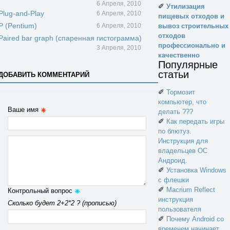
6 Апреля, 2010
✐
Утилизация
Plug-and-Play
6 Апреля, 2010
пищевых отходов и
P (Pentium)
6 Апреля, 2010
вывоз строительных
отходов
Paired bar graph (спаренная гистограмма)
профессионально и
3 Апреля, 2010
качественно
Популярные
статьи
ДОБАВИТЬ КОММЕНТАРИЙ
✐
Тормозит
компьютер, что
Ваше имя
делать ???
✐
Как передать игры
по блютуз.
Инструкция для
владельцев ОС
Андроид.
✐
Установка Windows
с флешки
✐
Macrium Reflect
Контрольный вопрос
инструкция
Сколько будет 2+2*2 ? (прописью)
пользователя
✐
Почему Android со
временем начинает