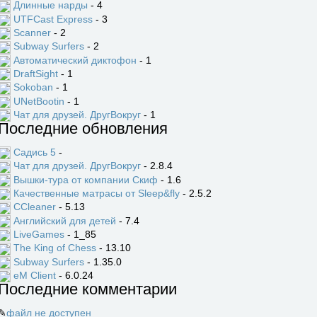
Длинные нарды
- 4
UTFCast Express
- 3
Scanner
- 2
Subway Surfers
- 2
Автоматический диктофон
- 1
DraftSight
- 1
Sokoban
- 1
UNetBootin
- 1
Чат для друзей. ДругВокруг
- 1
Последние обновления
Садись 5
-
Чат для друзей. ДругВокруг
- 2.8.4
Вышки-тура от компании Скиф
- 1.6
Качественные матрасы от Sleep&fly
- 2.5.2
CCleaner
- 5.13
Английский для детей
- 7.4
LiveGames
- 1_85
The King of Chess
- 13.10
Subway Surfers
- 1.35.0
eM Client
- 6.0.24
Последние комментарии
✎
файл не доступен