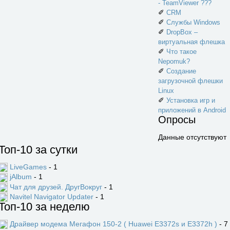
- TeamViewer ???
✐
CRM
✐
Службы Windows
✐
DropBox –
виртуальная флешка
✐
Что такое
Nepomuk?
✐
Создание
загрузочной флешки
Linux
✐
Установка игр и
приложений в Android
Опросы
Данные отсутствуют
Топ-10 за сутки
LiveGames
- 1
jAlbum
- 1
Чат для друзей. ДругВокруг
- 1
Navitel Navigator Updater
- 1
Топ-10 за неделю
Драйвер модема Мегафон 150-2 ( Huawei E3372s и E3372h )
- 7