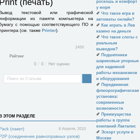
Print (печать)
роскошь и комфорт
у моря
Вывод текстовой или графической
✐
Что такое игра в
информации из памяти компьютера на
автоматы онлайн?
бумагу с помощью соответствующего ПО и
✐
Как играть в Лев
принтера (см. также
Printer
).
казино на деньги
✐
Что такое слоты с
реальным
2450
выводом?
✐
Подшипники
Рейтинг
шариковые упорные
0
⁄
0
⁄
Нет оценки
для надежной
работы механизмов
и оборудования
✐
Передвижная
флюорографическая
установка:
современные
возможности
✐
Преимущества
В ЭТОМ РАЗДЕЛЕ
работы в группе
компаний Лакталис
Pack (пакет)
6 Апреля, 2010
✐
Эскорт услуги в
P2P (соединение равноправных узлов)
Москве