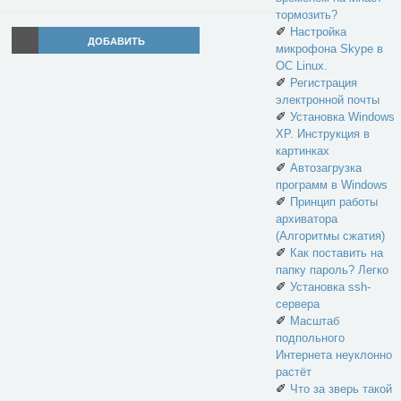
тормозить?
✐
Настройка
ДОБАВИТЬ
микрофона Skype в
ОС Linux.
✐
Регистрация
электронной почты
✐
Установка Windows
XP. Инструкция в
картинках
✐
Автозагрузка
программ в Windows
✐
Принцип работы
архиватора
(Алгоритмы сжатия)
✐
Как поставить на
папку пароль? Легко
✐
Установка ssh-
сервера
✐
Масштаб
подпольного
Интернета неуклонно
растёт
✐
Что за зверь такой