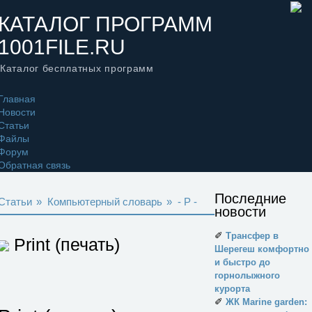
КАТАЛОГ ПРОГРАММ
1001FILE.RU
Каталог бесплатных программ
Главная
Новости
Статьи
Файлы
Форум
Обратная связь
Последние
Статьи
»
Компьютерный словарь
»
- P -
новости
✐
Трансфер в
Print (печать)
Шерегеш комфортно
и быстро до
горнолыжного
курорта
✐
ЖК Marine garden: