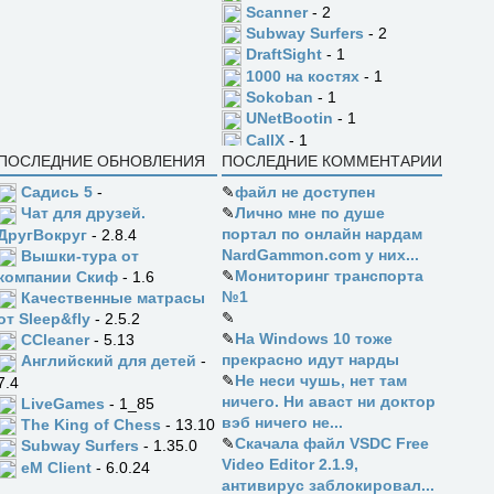
Scanner
- 2
Subway Surfers
- 2
DraftSight
- 1
1000 на костях
- 1
Sokoban
- 1
UNetBootin
- 1
CallX
- 1
ПОСЛЕДНИЕ ОБНОВЛЕНИЯ
ПОСЛЕДНИЕ КОММЕНТАРИИ
Садись 5
-
✎
файл не доступен
✎
Лично мне по душе
Чат для друзей.
портал по онлайн нардам
ДругВокруг
- 2.8.4
NardGammon.com у них...
Вышки-тура от
✎
Мониторинг транспорта
компании Скиф
- 1.6
№1
Качественные матрасы
✎
от Sleep&fly
- 2.5.2
✎
На Windows 10 тоже
CCleaner
- 5.13
прекрасно идут нарды
Английский для детей
-
✎
Не неси чушь, нет там
7.4
ничего. Ни аваст ни доктор
LiveGames
- 1_85
вэб ничего не...
The King of Chess
- 13.10
✎
Скачала файл VSDC Free
Subway Surfers
- 1.35.0
Video Editor 2.1.9,
eM Client
- 6.0.24
антивирус заблокировал...