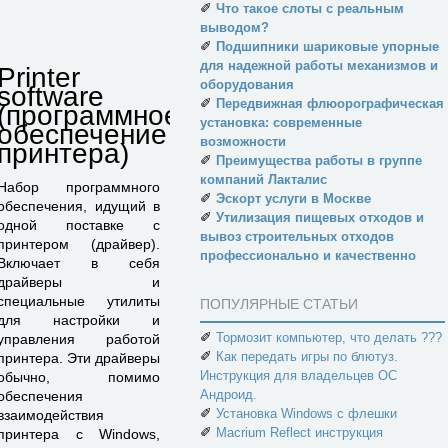
✐
Что такое слоты с реальным
выводом?
✐
Подшипники шариковые упорные
для надежной работы механизмов и
Printer
оборудования
software
✐
Передвижная флюорографическая
(программное
установка: современные
обеспечение
возможности
принтера)
✐
Преимущества работы в группе
компаний Лакталис
Набор программного
✐
Эскорт услуги в Москве
обеспечения, идущий в
✐
Утилизация пищевых отходов и
одной поставке с
вывоз строительных отходов
принтером (драйвер).
профессионально и качественно
Включает в себя
драйверы и
специальные утилиты
ПОПУЛЯРНЫЕ СТАТЬИ
для настройки и
✐
Тормозит компьютер, что делать ???
управления работой
✐
Как передать игры по блютуз.
принтера. Эти драйверы
Инструкция для владельцев ОС
обычно, помимо
Андроид.
обеспечения
✐
Установка Windows с флешки
взаимодействия
✐
Macrium Reflect инструкция
принтера с Windows,