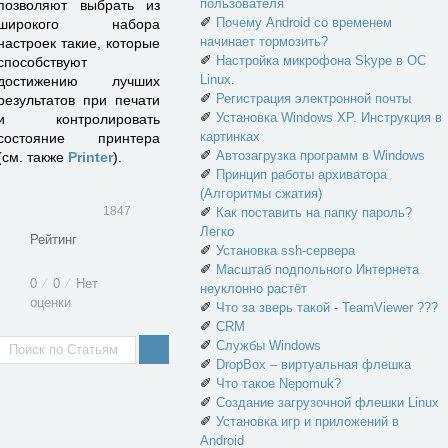
пользователя
позволяют выбрать из
✐
Почему Android со временем
широкого набора
начинает тормозить?
настроек такие, которые
✐
Настройка микрофона Skype в ОС
способствуют
Linux.
достижению лучших
✐
Регистрация электронной почты
результатов при печати
✐
Установка Windows XP. Инструкция в
и контролировать
картинках
состояние принтера
✐
Автозагрузка программ в Windows
(см. также
Printer
).
✐
Принцип работы архиватора
(Алгоритмы сжатия)
1847
✐
Как поставить на папку пароль?
Легко
Рейтинг
✐
Установка ssh-сервера
✐
Масштаб подпольного Интернета
0
⁄
0
⁄
Нет
неуклонно растёт
оценки
✐
Что за зверь такой - TeamViewer ???
✐
CRM
✐
Службы Windows
✐
DropBox – виртуальная флешка
✐
Что такое Nepomuk?
✐
Создание загрузочной флешки Linux
✐
Установка игр и приложений в
Android