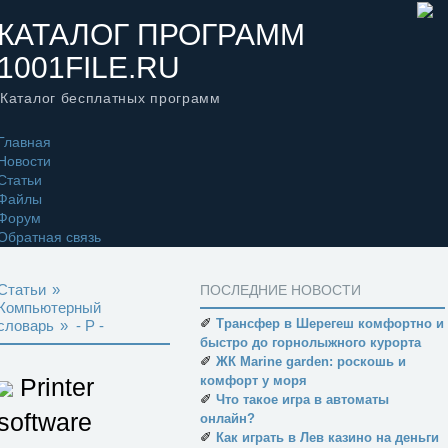
КАТАЛОГ ПРОГРАММ
1001FILE.RU
Каталог бесплатных программ
Главная
Новости
Статьи
Файлы
Форум
Обратная связь
Статьи
»
ПОСЛЕДНИЕ НОВОСТИ
Компьютерный
✐
Трансфер в Шерегеш комфортно и
словарь
»
- P -
быстро до горнолыжного курорта
✐
ЖК Marine garden: роскошь и
Printer
комфорт у моря
✐
Что такое игра в автоматы
software
онлайн?
✐
Как играть в Лев казино на деньги