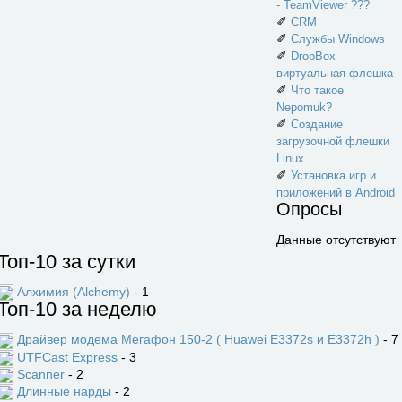
- TeamViewer ???
✐
CRM
✐
Службы Windows
✐
DropBox –
виртуальная флешка
✐
Что такое
Nepomuk?
✐
Создание
загрузочной флешки
Linux
✐
Установка игр и
приложений в Android
Опросы
Данные отсутствуют
Топ-10 за сутки
Алхимия (Alchemy)
- 1
Топ-10 за неделю
Драйвер модема Мегафон 150-2 ( Huawei E3372s и E3372h )
- 7
UTFCast Express
- 3
Scanner
- 2
Длинные нарды
- 2