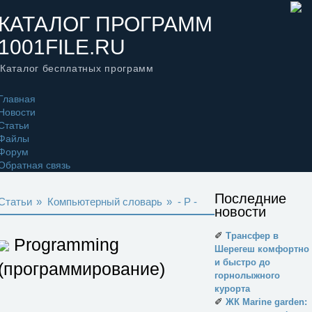
КАТАЛОГ ПРОГРАММ
1001FILE.RU
Каталог бесплатных программ
Главная
Новости
Статьи
Файлы
Форум
Обратная связь
Последние
Статьи
»
Компьютерный словарь
»
- P -
новости
✐
Трансфер в
Programming
Шерегеш комфортно
и быстро до
(программирование)
горнолыжного
курорта
✐
ЖК Marine garden: