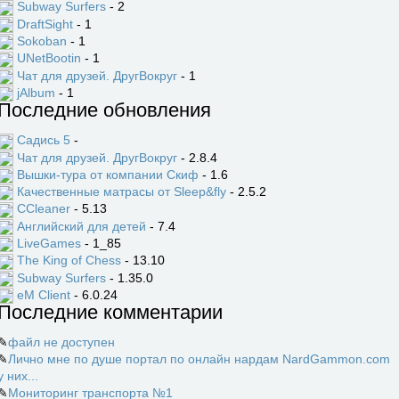
Subway Surfers
- 2
DraftSight
- 1
Sokoban
- 1
UNetBootin
- 1
Чат для друзей. ДругВокруг
- 1
jAlbum
- 1
Последние обновления
Садись 5
-
Чат для друзей. ДругВокруг
- 2.8.4
Вышки-тура от компании Скиф
- 1.6
Качественные матрасы от Sleep&fly
- 2.5.2
CCleaner
- 5.13
Английский для детей
- 7.4
LiveGames
- 1_85
The King of Chess
- 13.10
Subway Surfers
- 1.35.0
eM Client
- 6.0.24
Последние комментарии
✎
файл не доступен
✎
Лично мне по душе портал по онлайн нардам NardGammon.com
у них...
✎
Мониторинг транспорта №1