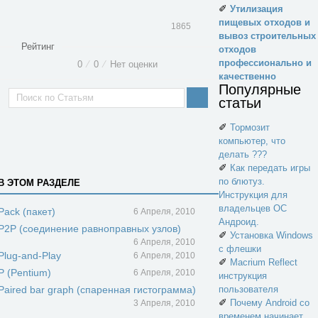
✐
Утилизация
пищевых отходов и
1865
вывоз строительных
Рейтинг
отходов
профессионально и
0
⁄
0
⁄
Нет оценки
качественно
Популярные
статьи
✐
Тормозит
компьютер, что
делать ???
✐
Как передать игры
по блютуз.
В ЭТОМ РАЗДЕЛЕ
Инструкция для
владельцев ОС
Pack (пакет)
6 Апреля, 2010
Андроид.
P2P (соединение равноправных узлов)
✐
Установка Windows
6 Апреля, 2010
с флешки
Plug-and-Play
6 Апреля, 2010
✐
Macrium Reflect
P (Pentium)
6 Апреля, 2010
инструкция
Paired bar graph (спаренная гистограмма)
пользователя
✐
Почему Android со
3 Апреля, 2010
временем начинает