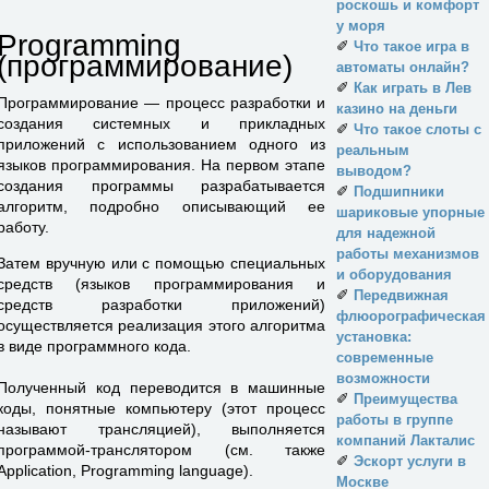
роскошь и комфорт
у моря
Programming
✐
Что такое игра в
(программирование)
автоматы онлайн?
✐
Как играть в Лев
Программирование — процесс разработки и
казино на деньги
создания системных и прикладных
✐
Что такое слоты с
приложений с использованием одного из
реальным
языков программирования. На первом этапе
выводом?
создания программы разрабатывается
✐
Подшипники
алгоритм, подробно описывающий ее
шариковые упорные
работу.
для надежной
работы механизмов
Затем вручную или с помощью специальных
и оборудования
средств (языков программирования и
✐
Передвижная
средств разработки приложений)
флюорографическая
осуществляется реализация этого алгоритма
установка:
в виде программного кода.
современные
возможности
Полученный код переводится в машинные
✐
Преимущества
коды, понятные компьютеру (этот процесс
работы в группе
называют трансляцией), выполняется
компаний Лакталис
программой-транслятором (см. также
✐
Эскорт услуги в
Application, Programming language).
Москве