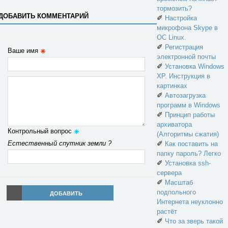
тормозить?
ДОБАВИТЬ КОММЕНТАРИЙ
✐
Настройка
микрофона Skype в
ОС Linux.
✐
Регистрация
Ваше имя
электронной почты
✐
Установка Windows
XP. Инструкция в
картинках
✐
Автозагрузка
программ в Windows
✐
Принцип работы
архиватора
Контрольный вопрос
(Алгоритмы сжатия)
Естественный спутник земли ?
✐
Как поставить на
папку пароль? Легко
✐
Установка ssh-
сервера
✐
Масштаб
подпольного
ДОБАВИТЬ
Интернета неуклонно
растёт
✐
Что за зверь такой