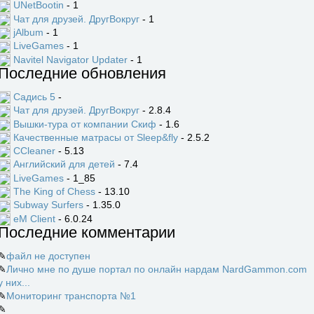
UNetBootin
- 1
Чат для друзей. ДругВокруг
- 1
jAlbum
- 1
LiveGames
- 1
Navitel Navigator Updater
- 1
Последние обновления
Садись 5
-
Чат для друзей. ДругВокруг
- 2.8.4
Вышки-тура от компании Скиф
- 1.6
Качественные матрасы от Sleep&fly
- 2.5.2
CCleaner
- 5.13
Английский для детей
- 7.4
LiveGames
- 1_85
The King of Chess
- 13.10
Subway Surfers
- 1.35.0
eM Client
- 6.0.24
Последние комментарии
✎
файл не доступен
✎
Лично мне по душе портал по онлайн нардам NardGammon.com
у них...
✎
Мониторинг транспорта №1
✎