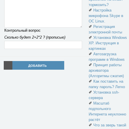
тормозить?
✐
Настройка
микрофона Skype в
ОС Linux.
✐
Регистрация
Контрольный вопрос
электронной почты
Сколько будет 2+2*2 ? (прописью)
✐
Установка Windows
XP. Инструкция в
картинках
✐
Автозагрузка
программ в Windows
✐
Принцип работы
ДОБАВИТЬ
архиватора
(Алгоритмы сжатия)
✐
Как поставить на
папку пароль? Легко
✐
Установка ssh-
сервера
✐
Масштаб
подпольного
Интернета неуклонно
растёт
✐
Что за зверь такой