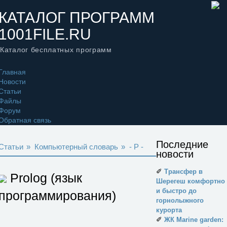
КАТАЛОГ ПРОГРАММ
1001FILE.RU
Каталог бесплатных программ
Главная
Новости
Статьи
Файлы
Форум
Обратная связь
Последние
Статьи
»
Компьютерный словарь
»
- P -
новости
✐
Трансфер в
Prolog (язык
Шерегеш комфортно
и быстро до
программирования)
горнолыжного
курорта
✐
ЖК Marine garden: