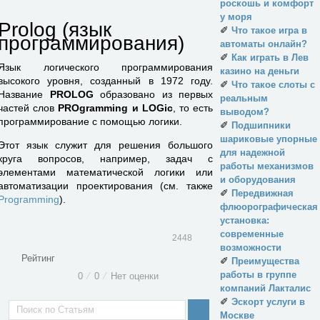
роскошь и комфорт
у моря
Prolog (язык
✐
Что такое игра в
программирования)
автоматы онлайн?
✐
Как играть в Лев
Язык логического программирования
казино на деньги
высокого уровня, созданный в 1972 году.
✐
Что такое слоты с
Название
PROLOG
образовано из первых
реальным
частей слов
PROgramming и LOGic
, то есть
выводом?
программирование с помощью логики.
✐
Подшипники
шариковые упорные
Этот язык служит для решения большого
для надежной
круга вопросов, например, задач с
работы механизмов
элементами математической логики или
и оборудования
автоматизации проектирования (см. также
✐
Передвижная
Programming
).
флюорографическая
установка:
современные
2448
возможности
Рейтинг
✐
Преимущества
работы в группе
0
⁄
0
⁄
Нет оценки
компаний Лакталис
✐
Эскорт услуги в
Москве