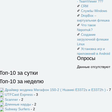
- TeamViewer ???
✐
CRM
✐
Службы Windows
✐
DropBox –
виртуальная флешка
✐
Что такое
Nepomuk?
✐
Создание
загрузочной флешки
Linux
✐
Установка игр и
приложений в Android
Опросы
Данные отсутствуют
Топ-10 за сутки
Топ-10 за неделю
Драйвер модема Мегафон 150-2 ( Huawei E3372s и E3372h )
- 7
UTFCast Express
- 3
Scanner
- 2
Длинные нарды
- 2
Subway Surfers
- 2