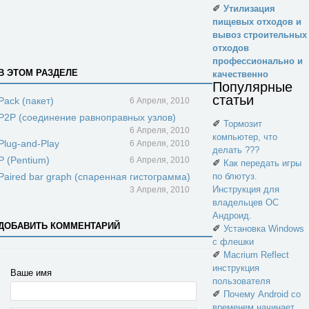
✐
Утилизация
пищевых отходов и
вывоз строительных
отходов
профессионально и
В ЭТОМ РАЗДЕЛЕ
качественно
Популярные
статьи
Pack (пакет)
6 Апреля, 2010
P2P (соединение равноправных узлов)
✐
Тормозит
6 Апреля, 2010
компьютер, что
Plug-and-Play
6 Апреля, 2010
делать ???
P (Pentium)
6 Апреля, 2010
✐
Как передать игры
Paired bar graph (спаренная гистограмма)
по блютуз.
Инструкция для
3 Апреля, 2010
владельцев ОС
Андроид.
ДОБАВИТЬ КОММЕНТАРИЙ
✐
Установка Windows
с флешки
✐
Macrium Reflect
инструкция
Ваше имя
пользователя
✐
Почему Android со
временем начинает