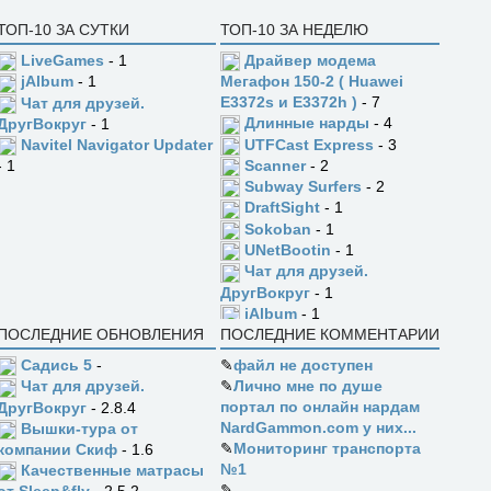
ТОП-10 ЗА СУТКИ
ТОП-10 ЗА НЕДЕЛЮ
LiveGames
- 1
Драйвер модема
jAlbum
- 1
Мегафон 150-2 ( Huawei
E3372s и E3372h )
- 7
Чат для друзей.
Длинные нарды
- 4
ДругВокруг
- 1
UTFCast Express
- 3
Navitel Navigator Updater
Scanner
- 2
- 1
Subway Surfers
- 2
DraftSight
- 1
Sokoban
- 1
UNetBootin
- 1
Чат для друзей.
ДругВокруг
- 1
jAlbum
- 1
ПОСЛЕДНИЕ ОБНОВЛЕНИЯ
ПОСЛЕДНИЕ КОММЕНТАРИИ
Садись 5
-
✎
файл не доступен
✎
Лично мне по душе
Чат для друзей.
портал по онлайн нардам
ДругВокруг
- 2.8.4
NardGammon.com у них...
Вышки-тура от
✎
Мониторинг транспорта
компании Скиф
- 1.6
№1
Качественные матрасы
✎