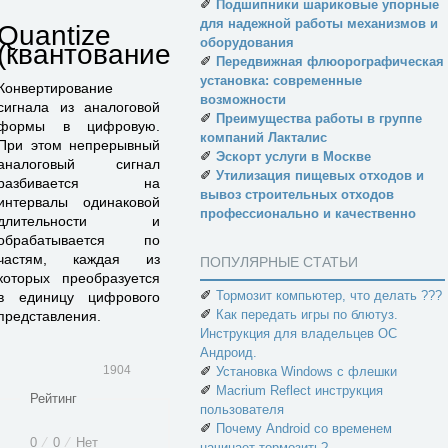
✐
Подшипники шариковые упорные
для надежной работы механизмов и
Quantize
оборудования
(квантование)
✐
Передвижная флюорографическая
установка: современные
Конвертирование
возможности
сигнала из аналоговой
✐
Преимущества работы в группе
формы в цифровую.
компаний Лакталис
При этом непрерывный
✐
Эскорт услуги в Москве
аналоговый сигнал
✐
Утилизация пищевых отходов и
разбивается на
вывоз строительных отходов
интервалы одинаковой
профессионально и качественно
длительности и
обрабатывается по
частям, каждая из
ПОПУЛЯРНЫЕ СТАТЬИ
которых преобразуется
✐
Тормозит компьютер, что делать ???
в единицу цифрового
✐
Как передать игры по блютуз.
представления.
Инструкция для владельцев ОС
Андроид.
1904
✐
Установка Windows с флешки
✐
Macrium Reflect инструкция
Рейтинг
пользователя
✐
Почему Android со временем
0
⁄
0
⁄
Нет
начинает тормозить?