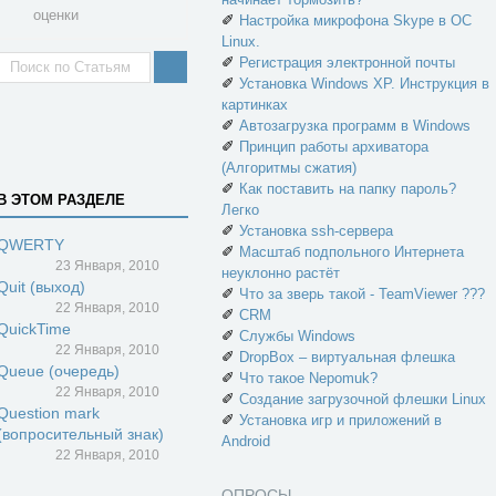
оценки
✐
Настройка микрофона Skype в ОС
Linux.
✐
Регистрация электронной почты
✐
Установка Windows XP. Инструкция в
картинках
✐
Автозагрузка программ в Windows
✐
Принцип работы архиватора
(Алгоритмы сжатия)
✐
Как поставить на папку пароль?
В ЭТОМ РАЗДЕЛЕ
Легко
✐
Установка ssh-сервера
QWERTY
✐
Масштаб подпольного Интернета
23 Января, 2010
неуклонно растёт
Quit (выход)
✐
Что за зверь такой - TeamViewer ???
22 Января, 2010
✐
CRM
QuickTime
✐
Службы Windows
22 Января, 2010
✐
DropBox – виртуальная флешка
Queue (очередь)
✐
Что такое Nepomuk?
22 Января, 2010
✐
Создание загрузочной флешки Linux
Question mark
✐
Установка игр и приложений в
(вопросительный знак)
Android
22 Января, 2010
ОПРОСЫ