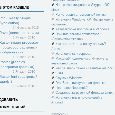
✐
Настройка микрофона Skype в ОС
В ЭТОМ РАЗДЕЛЕ
Linux.
✐
Регистрация электронной почты
RSS (Really Simple
✐
Установка Windows XP. Инструкция в
Syndication)
картинках
14 Февраля, 2015
✐
Автозагрузка программ в Windows
Rave (неистовствовать)
✐
Принцип работы архиватора
6 Января, 2010
(Алгоритмы сжатия)
Raster image processor
✐
Как поставить на папку пароль?
(процессор растровых
Легко
изображений)
✐
Установка ssh-сервера
6 Января, 2010
✐
Масштаб подпольного Интернета
Raster graphics
неуклонно растёт
(растровая графика)
✐
Что за зверь такой - TeamViewer ???
6 Января, 2010
✐
CRM
Raster font (растровый
✐
Службы Windows
шрифт)
✐
DropBox – виртуальная флешка
6 Января, 2010
✐
Что такое Nepomuk?
✐
Создание загрузочной флешки Linux
✐
Установка игр и приложений в
ДОБАВИТЬ
Android
КОММЕНТАРИЙ
ОПРОСЫ