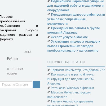
✐
Подшипники шариковые упорные
для надежной работы механизмов и
оборудования
✐
Передвижная флюорографическая
Процесс
установка: современные
преобразования
возможности
изображения в
✐
Преимущества работы в группе
растровый рисунок
компаний Лакталис
заданного размера и
✐
Эскорт услуги в Москве
формата.
✐
Утилизация пищевых отходов и
вывоз строительных отходов
профессионально и качественно
2812
Рейтинг
ПОПУЛЯРНЫЕ СТАТЬИ
0
⁄
0
⁄
Нет
✐
Тормозит компьютер, что делать ???
оценки
✐
Как передать игры по блютуз.
Инструкция для владельцев ОС
Андроид.
✐
Установка Windows с флешки
✐
Macrium Reflect инструкция
пользователя
✐
Почему Android со временем
начинает тормозить?