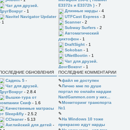
E3372s и E3372h )
- 7
Чат для друзей.
Длинные нарды
- 4
ДругВокруг
- 1
UTFCast Express
- 3
Navitel Navigator Updater
Scanner
- 2
- 1
Subway Surfers
- 2
Автоматический
диктофон
- 1
DraftSight
- 1
Sokoban
- 1
UNetBootin
- 1
Чат для друзей.
ДругВокруг
- 1
ПОСЛЕДНИЕ ОБНОВЛЕНИЯ
ПОСЛЕДНИЕ КОММЕНТАРИИ
Садись 5
-
✎
файл не доступен
✎
Лично мне по душе
Чат для друзей.
портал по онлайн нардам
ДругВокруг
- 2.8.4
NardGammon.com у них...
Вышки-тура от
✎
Мониторинг транспорта
компании Скиф
- 1.6
№1
Качественные матрасы
✎
от Sleep&fly
- 2.5.2
✎
На Windows 10 тоже
CCleaner
- 5.13
прекрасно идут нарды
Английский для детей
-
✎
Не неси чушь, нет там