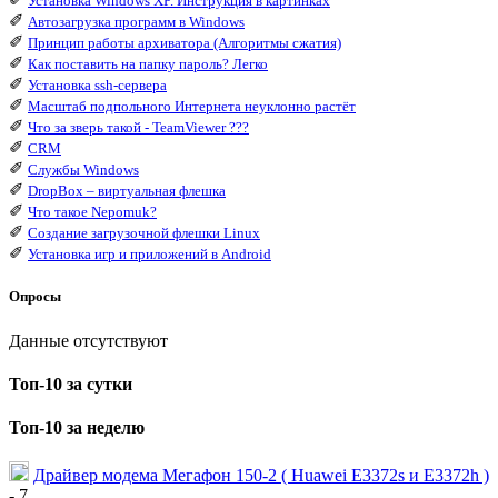
Установка Windows XP. Инструкция в картинках
✐
Автозагрузка программ в Windows
✐
Принцип работы архиватора (Алгоритмы сжатия)
✐
Как поставить на папку пароль? Легко
✐
Установка ssh-сервера
✐
Масштаб подпольного Интернета неуклонно растёт
✐
Что за зверь такой - TeamViewer ???
✐
CRM
✐
Службы Windows
✐
DropBox – виртуальная флешка
✐
Что такое Nepomuk?
✐
Создание загрузочной флешки Linux
✐
Установка игр и приложений в Android
Опросы
Данные отсутствуют
Топ-10 за сутки
Топ-10 за неделю
Драйвер модема Мегафон 150-2 ( Huawei E3372s и E3372h )
- 7