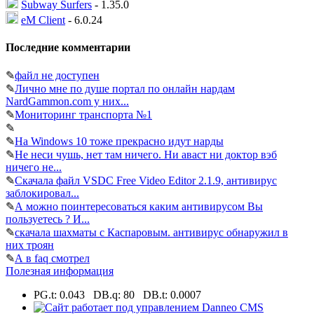
Subway Surfers
- 1.35.0
eM Client
- 6.0.24
Последние комментарии
✎
файл не доступен
✎
Лично мне по душе портал по онлайн нардам
NardGammon.com у них...
✎
Мониторинг транспорта №1
✎
✎
На Windows 10 тоже прекрасно идут нарды
✎
Не неси чушь, нет там ничего. Ни аваст ни доктор вэб
ничего не...
✎
Скачала файл VSDC Free Video Editor 2.1.9, антивирус
заблокировал...
✎
А можно поинтересоваться каким антивирусом Вы
пользуетесь ? И...
✎
скачала шахматы с Каспаровым. антивирус обнаружил в
них троян
✎
А в faq смотрел
Полезная информация
PG.t: 0.043 DB.q: 80 DB.t: 0.0007