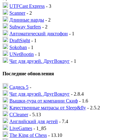
UTFCast Express
- 3
Scanner
- 2
Длинные нарды
- 2
Subway Surfers
- 2
Автоматический диктофон
- 1
DraftSight
- 1
Sokoban
- 1
UNetBootin
- 1
Чат для друзей. ДругВокруг
- 1
Последние обновления
Садись 5
-
Чат для друзей. ДругВокруг
- 2.8.4
Вышки-тура от компании Скиф
- 1.6
Качественные матрасы от Sleep&fly
- 2.5.2
CCleaner
- 5.13
Английский для детей
- 7.4
LiveGames
- 1_85
The King of Chess
- 13.10