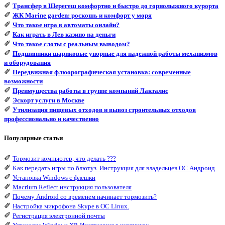
✐
Трансфер в Шерегеш комфортно и быстро до горнолыжного курорта
✐
ЖК Marine garden: роскошь и комфорт у моря
✐
Что такое игра в автоматы онлайн?
✐
Как играть в Лев казино на деньги
✐
Что такое слоты с реальным выводом?
✐
Подшипники шариковые упорные для надежной работы механизмов
и оборудования
✐
Передвижная флюорографическая установка: современные
возможности
✐
Преимущества работы в группе компаний Лакталис
✐
Эскорт услуги в Москве
✐
Утилизация пищевых отходов и вывоз строительных отходов
профессионально и качественно
Популярные статьи
✐
Тормозит компьютер, что делать ???
✐
Как передать игры по блютуз. Инструкция для владельцев ОС Андроид.
✐
Установка Windows с флешки
✐
Macrium Reflect инструкция пользователя
✐
Почему Android со временем начинает тормозить?
✐
Настройка микрофона Skype в ОС Linux.
✐
Регистрация электронной почты
✐