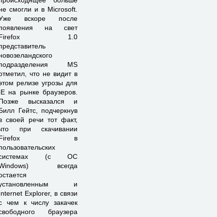
происходящее больше
не смогли и в Microsoft.
Уже вскоре после
появления на свет
Firefox 1.0
представитель
новозеландского
подразделения MS
отметил, что не видит в
этом релизе угрозы для
IE на рынке браузеров.
Позже высказался и
Билл Гейтс, подчеркнув
в своей речи тот факт,
что при скачивании
Firefox в
пользовательских
системах (с ОС
Windows) всегда
остается
установленным и
Internet Explorer, в связи
с чем к числу закачек
свободного браузера