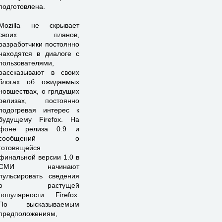
подготовлена.
Mozilla не скрывает
своих планов,
разработчики постоянно
находятся в диалоге с
пользователями,
рассказывают в своих
блогах об ожидаемых
новшествах, о грядущих
релизах, постоянно
подогревая интерес к
будущему Firefox. На
фоне релиза 0.9 и
сообщений о
готовящейся
финальной версии 1.0 в
СМИ начинают
пульсировать сведения
о растущей
популярности Firefox.
По высказываемым
предположениям,