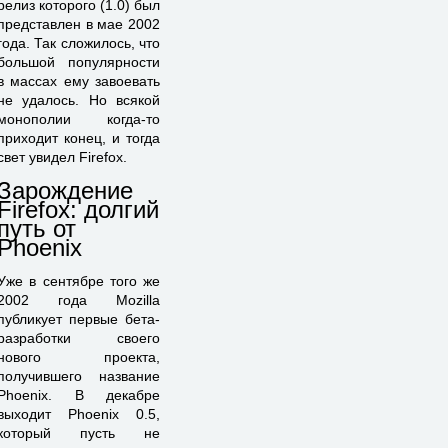
релиз которого (1.0) был
представлен в мае 2002
года. Так сложилось, что
большой популярности
в массах ему завоевать
не удалось. Но всякой
монополии когда-то
приходит конец, и тогда
свет увидел Firefox.
Зарождение
Firefox: долгий
путь от
Phoenix
Уже в сентябре того же
2002 года Mozilla
публикует первые бета-
разработки своего
нового проекта,
получившего название
Phoenix. В декабре
выходит Phoenix 0.5,
который пусть не