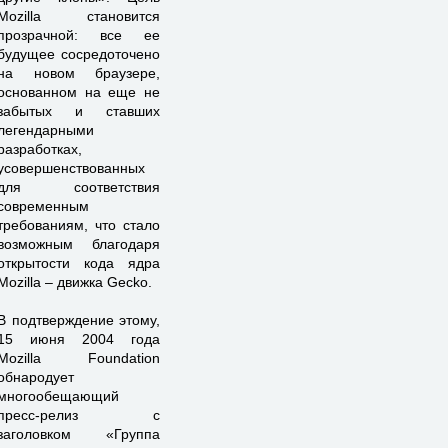
Mozilla становится
прозрачной: все ее
будущее сосредоточено
на новом браузере,
основанном на еще не
забытых и ставших
легендарными
разработках,
усовершенствованных
для соответствия
современным
требованиям, что стало
возможным благодаря
открытости кода ядра
Mozilla – движка Gecko.
В подтверждение этому,
15 июня 2004 года
Mozilla Foundation
обнародует
многообещающий
пресс-релиз с
заголовком «Группа