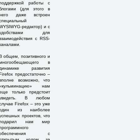
поддержкой работы с
блогами (для этого в
него даже встроен
специальный
WYSIWYG-редактор) и с
удобствами для
взаимодействия с RSS-
каналами.
В общем, позитивного и
многообещающего в
динамике развития
Firefox предостаточно –
вполне возможно, что
«кульминацию» нам
еще только предстоит
увидеть. В любом
случае Firefox – это уже
один из наиболее
успешных проектов, что
подарил нам мир
программного
обеспечения с
открытым кодом за