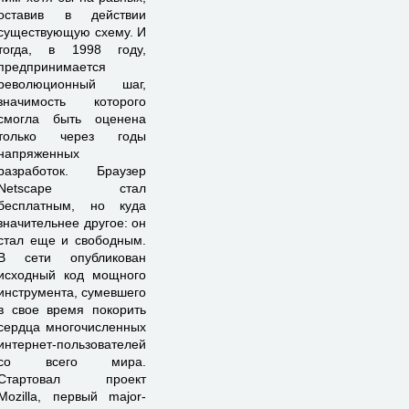
оставив в действии
существующую схему. И
тогда, в 1998 году,
предпринимается
революционный шаг,
значимость которого
смогла быть оценена
только через годы
напряженных
разработок. Браузер
Netscape стал
бесплатным, но куда
значительнее другое: он
стал еще и свободным.
В сети опубликован
исходный код мощного
инструмента, сумевшего
в свое время покорить
сердца многочисленных
интернет-пользователей
со всего мира.
Стартовал проект
Mozilla, первый major-