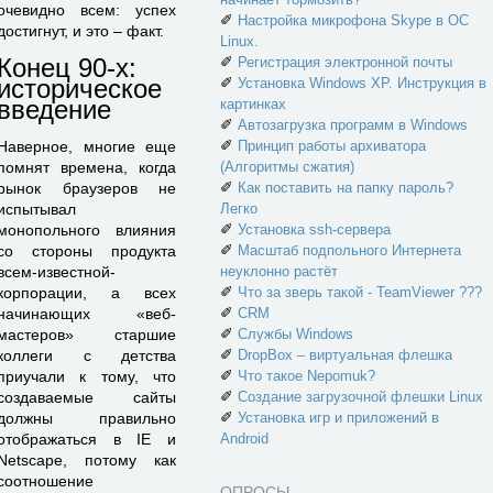
очевидно всем: успех
✐
Настройка микрофона Skype в ОС
достигнут, и это – факт.
Linux.
✐
Конец 90-х:
Регистрация электронной почты
✐
историческое
Установка Windows XP. Инструкция в
введение
картинках
✐
Автозагрузка программ в Windows
✐
Принцип работы архиватора
Наверное, многие еще
(Алгоритмы сжатия)
помнят времена, когда
✐
Как поставить на папку пароль?
рынок браузеров не
Легко
испытывал
✐
Установка ssh-сервера
монопольного влияния
✐
Масштаб подпольного Интернета
со стороны продукта
неуклонно растёт
всем-известной-
✐
Что за зверь такой - TeamViewer ???
корпорации, а всех
✐
CRM
начинающих «веб-
✐
Службы Windows
мастеров» старшие
✐
DropBox – виртуальная флешка
коллеги с детства
✐
Что такое Nepomuk?
приучали к тому, что
✐
Создание загрузочной флешки Linux
создаваемые сайты
✐
Установка игр и приложений в
должны правильно
Android
отображаться в IE и
Netscape, потому как
соотношение
ОПРОСЫ