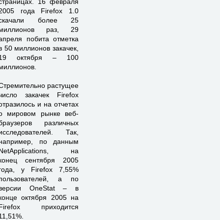
страницах. 16 февраля
2005 года Firefox 1.0
скачали более 25
миллионов раз, 29
апреля побита отметка
в 50 миллионов закачек,
19 октября – 100
миллионов.
Стремительно растущее
число закачек Firefox
отразилось и на отчетах
о мировом рынке веб-
браузеров различных
исследователей. Так,
например, по данным
NetApplications, на
конец сентября 2005
года, у Firefox 7,55%
пользователей, а по
версии OneStat – в
конце октября 2005 на
Firefox приходится
11,51%.