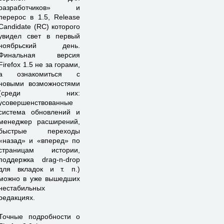
разработчиков» и
перерос в 1.5, Release
Candidate (RC) которого
увидел свет в первый
ноябрьский день.
Финальная версия
Firefox 1.5 не за горами,
а ознакомиться с
новыми возможностями
(среди них:
усовершенствованные
система обновлений и
менеджер расширений,
быстрые переходы
«назад» и «вперед» по
страницам истории,
поддержка drag-n-drop
для вкладок и т. п.)
можно в уже вышедших
нестабильных
редакциях.
Точные подробности о