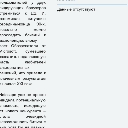
пользователей у двух
лидирующих браузеров
Данные отсутствуют
стремиться к 1:1. И,
вспоминая ситуацию
середины-конца 90-х,
невольно можно
проследить близкий к
экспоненциальному
рост Обозревателя от
Microsoft, сумевшего
захватить подавляющую
часть любителей
альтернативных
решений, что привело к
плачевным результатам
в начале XXI века.
Netscape уже не просто
увидела потенциальную
опасность, исходящую
от нового конкурента –
стала очевидной
невозможность биться с
ним хотя бы на равных,