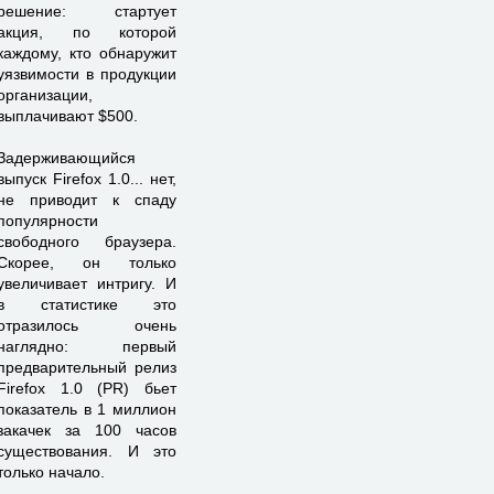
решение: стартует
акция, по которой
каждому, кто обнаружит
уязвимости в продукции
организации,
выплачивают $500.
Задерживающийся
выпуск Firefox 1.0... нет,
не приводит к спаду
популярности
свободного браузера.
Скорее, он только
увеличивает интригу. И
в статистике это
отразилось очень
наглядно: первый
предварительный релиз
Firefox 1.0 (PR) бьет
показатель в 1 миллион
закачек за 100 часов
существования. И это
только начало.