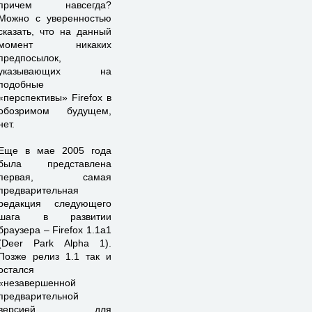
причем навсегда?
Можно с уверенностью
сказать, что на данный
момент никаких
предпосылок,
указывающих на
подобные
«перспективы» Firefox в
обозримом будущем,
нет.
Еще в мае 2005 года
была представлена
первая, самая
предварительная
редакция следующего
шага в развитии
браузера – Firefox 1.1a1
(Deer Park Alpha 1).
Позже релиз 1.1 так и
остался
«незавершенной
предварительной
версией для