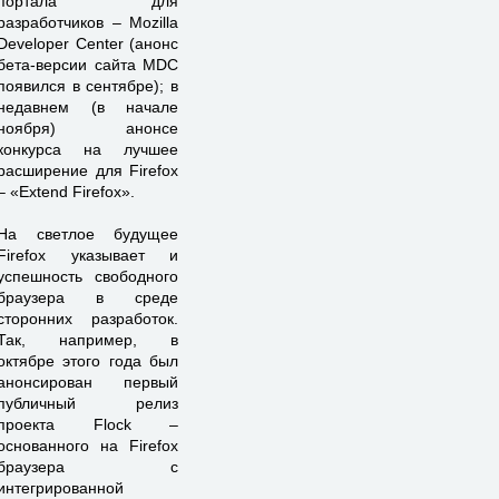
портала для
разработчиков – Mozilla
Developer Center (анонс
бета-версии сайта MDC
появился в сентябре); в
недавнем (в начале
ноября) анонсе
конкурса на лучшее
расширение для Firefox
– «Extend Firefox».
На светлое будущее
Firefox указывает и
успешность свободного
браузера в среде
сторонних разработок.
Так, например, в
октябре этого года был
анонсирован первый
публичный релиз
проекта Flock –
основанного на Firefox
браузера с
интегрированной