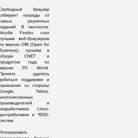
Свободный браузер
собирает награды от
самых различных
изданий. В частности,
Mozilla Firefox стал
лучшим веб-браузером
по версии OfB (Open for
Business), лучшим в
обзоре CNET и
продуктом года по
версии PC World.
Проекту удалось
добиться поддержки и
признания со стороны
Google, Yahoo,
многочисленных
производителей и
разработчиков Linux-
дистрибутивов и *BSD-
систем.
Игнорировать