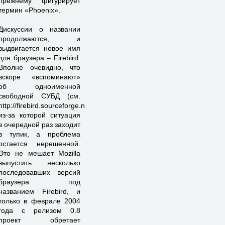
прежнему фигурирует
термин «Phoenix».
Дискуссии о названии
продолжаются, и
выдвигается новое имя
для браузера – Firebird.
Вполне очевидно, что
вскоре «вспоминают»
об одноименной
свободной СУБД (см.
http://firebird.sourceforge.net),
из-за которой ситуация
в очередной раз заходит
в тупик, а проблема
остается нерешенной.
Это не мешает Mozilla
выпустить несколько
последовавших версий
браузера под
названием Firebird, и
только в феврале 2004
года с релизом 0.8
проект обретает