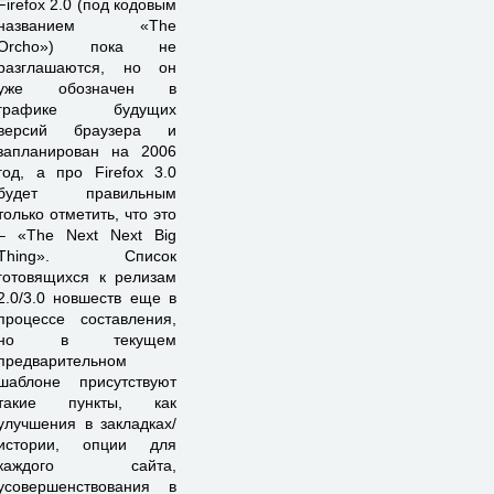
Firefox 2.0 (под кодовым
названием «The
Orcho») пока не
разглашаются, но он
уже обозначен в
графике будущих
версий браузера и
запланирован на 2006
год, а про Firefox 3.0
будет правильным
только отметить, что это
– «The Next Next Big
Thing». Список
готовящихся к релизам
2.0/3.0 новшеств еще в
процессе составления,
но в текущем
предварительном
шаблоне присутствуют
такие пункты, как
улучшения в закладках/
истории, опции для
каждого сайта,
усовершенствования в