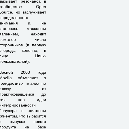
вызывает резонанса в
сообществе Open
Source, но заслуживает
определенного
внимания и, не
становясь массовым
явлением, находит
немалое число
сторонников (в первую
очередь, конечно, в
лице Linux-
пользователей).
Весной 2003 года
Mozilla объявляет о
грандиозных планах по
отказу от
практиковавшейся до
сих пор идеи
интегрированности
браузера с почтовым
клиентом, что выразится
в выпуске нового
продукта на базе