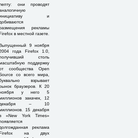
лепту: они проводят
аналогичную
инициативу и
добиваются
размещения рекламы
Firefox в местной газете.
Выпущенный 9 ноября
2004 года Firefox 1.0,
получивший столь
масштабную поддержку
от сообщества Open
Source со всего мира,
буквально взрывает
рынок браузеров. К 20
ноября у него 5
миллионов закачек, 12
декабря – 10
миллионов. 15 декабря
в «New York Times»
появляется
долгожданная реклама
Firefox на двух