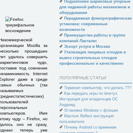
✐
Подшипники шариковые упорные
для надежной работы механизмов и
оборудования
✐
Передвижная флюорографическая
установка: современные
возможности
✐
Преимущества работы в группе
Некоммерческой
компаний Лакталис
организации Mozilla за
✐
Эскорт услуги в Москве
несколько прошедших
✐
Утилизация пищевых отходов и
лет удалось совершить
вывоз строительных отходов
маркетинговое чудо,
профессионально и качественно
поставив под сомнение
незаменимость Internet
ПОПУЛЯРНЫЕ СТАТЬИ
Explorer даже в среде
самых обычных (так
✐
Тормозит компьютер, что делать ???
называемых
✐
Как передать игры по блютуз.
среднестатистических)
Инструкция для владельцев ОС
пользователей
Андроид.
персональных
✐
Установка Windows с флешки
компьютеров. Имя
✐
Macrium Reflect инструкция
этому чуду – Firefox, но
пользователя
далось оно не сразу,
✐
Почему Android со временем
однако теперь уже
начинает тормозить?