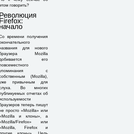
этом говорить?
Революция
Firefox:
начало
Со времени получения
окончательного
названия для нового
браузера Mozilla
добивается его
повсеместного
упоминания с
собственным (Mozilla),
уже привычным для
слуха. Во многих
публикуемых отчетах об
используемости
браузеров теперь пишут
не просто «Mozilla» или
«Mozilla и клоны», а
«Mozilla/Firefox» или
«Mozilla, Firefox и
другие клоны». Цель