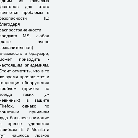
одним из ключевых
факторов для этого
являются проблемы в
безопасности IE:
благодаря
распространенности
продукта MS, любая
(даже очень
незначительная)
уязвимость в браузере,
может приводить к
настоящим эпидемиям.
Стоит отметить, что в то
же время проявляется и
тенденция обнаружения
проблем (причем не
всегда таких уж
невинных) в защите
Firefox, однако по
понятным причинам
куда большее внимание
в прессе уделяется
ошибкам IE. У Mozilla и
тут нашлось ловкое