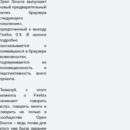
Open Source выпускает
новый предварительный
релиз браузера
следующего
поколения»,
приуроченный к выходу
Firefox 0.9. В анонсе
подробно
рассказывается о
появившихся в браузере
возможностях,
подчеркивается их
инновационность и
перспективность всего
проекта.
Пожалуй, с этого
момента о Firefox
начинают говорить
вслух, говорить много и
говорить не только в
сообществе Open
Source – ведь почва для
этого уже была заранее