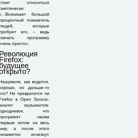
стоит относиться
скептически:
«...Возникает большой
процентный показатель
людей, которые
пробуют его, – ведь
скачать программу
очень просто».
Революция
Firefox:
будущее
открыто?
Нашумели, как водится,
хорошо, но дальше-то
что? Не превратится ли
Firefox в Open Source-
аналог музыкантов-
однодневок, что
прогремят своим
первым хитом на весь
мир, а после этого
незаметно исчезнут,