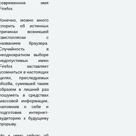
современное имя
Firefox.
Конечно, можно много
спорить об истинных
причинах возникшей
свистопляски с
названием браузера.
Случайность в
неоднократном выборе
недопустимых имен
Firefox заставляет
усомниться в настоящих
целях, преследуемых
Mozilla, сумевшей таким
образом в лишний раз
пошуметь в средствах
массовой информации,
напомнив о себе и
подготовив интернет-
аудиторию к будущему
прорыву.
Но к чему сейчас об