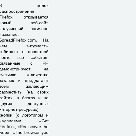
В целях
распространения
Firefox открывается
новый веб-сайт,
получивший логичное
название:
SpreadFirefox.com. На
нем энтузиасты
собирают в новостной
ленте все события,
связанные с FF,
демонстрируют на
счетчике количество
закачек и предлагают
всем желающим
разместить (на своих
сайтах, в блогах и на
других доступных
интернет-ресурсах)
кнопки (с логотипом и
надписями «Get
Firefox», «Rediscover the
web», «The browser you