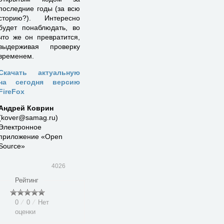
последние годы (за всю
сторию?). Интересно
будет понаблюдать, во
что же он превратится,
выдерживая проверку
временем.
Скачать актуальную
на сегодня версию
FireFox
Андрей Коврин
(kover@samag.ru)
Электронное
приложение «Open
Source»
4026
Рейтинг
0
⁄
0
⁄
Нет
оценки