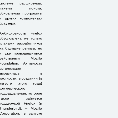
системе расширений,
панели поиска,
обновлении программы
и других компонентах
браузера.
Амбициозность Firefox
обусловлена не только
планами разработчиков
на будущие релизы, но
и уже проводящимися
действиями Mozilla
Foundation. Активность
организации
выразилась, в
частности, в создании (в
августе этого года)
коммерческого
подразделения, которое
также займется
поддержкой Firefox (и
Thunderbird), – Mozilla
Corporation; в запуске