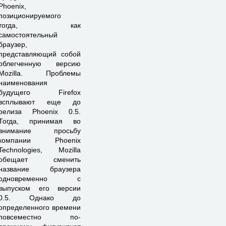
Phoenix,
позиционируемого
тогда, как
самостоятельный
браузер,
представляющий собой
облегченную версию
Mozilla. Проблемы
наименования
будущего Firefox
всплывают еще до
релиза Phoenix 0.5.
Тогда, принимая во
внимание просьбу
компании Phoenix
Technologies, Mozilla
обещает сменить
название браузера
одновременно с
выпуском его версии
0.5. Однако до
определенного времени
повсеместно по-