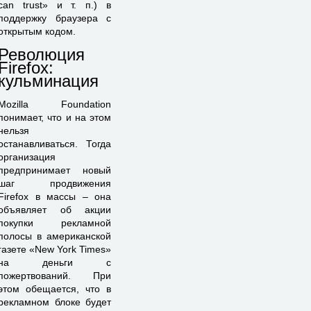
can trust» и т. п.) в
поддержку браузера с
открытым кодом.
Революция
Firefox:
кульминация
Mozilla Foundation
понимает, что и на этом
нельзя
останавливаться. Тогда
организация
предпринимает новый
шаг продвижения
Firefox в массы – она
объявляет об акции
покупки рекламной
полосы в американской
газете «New York Times»
на деньги с
пожертвований. При
этом обещается, что в
рекламном блоке будет