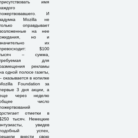
присутствовать имя
каждого
пожертвовавшего. И
задумка Mozilla не
только оправдывает
возложенные на нее
ожидания, но и
значительно их
превосходит: $100
тысяч – сумма,
требуемая для
размещения рекламы
на одной полосе газеты,
– оказывается в копилке
Mozilla Foundation за
первые 3 дня акции, а
еще через неделю
общее число
пожертвований
достигает отметки в
$250 тысяч. Немецкие
энтузиасты, увидев
подобный успех,
решили внести свою