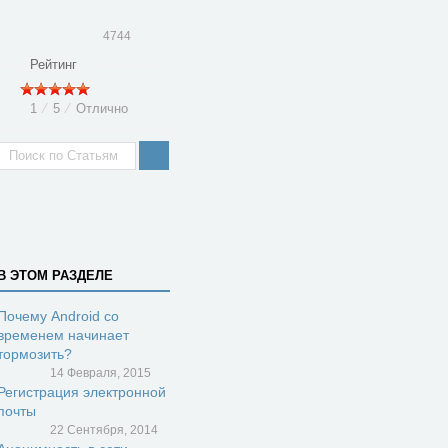
4744
Рейтинг
1
⁄
5
⁄
Отлично
В ЭТОМ РАЗДЕЛЕ
Почему Android со
временем начинает
тормозить?
14 Февраля, 2015
Регистрация электронной
почты
22 Сентября, 2014