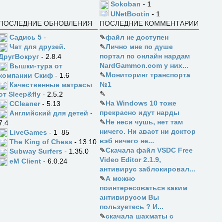
Sokoban
- 1
UNetBootin
- 1
ПОСЛЕДНИЕ ОБНОВЛЕНИЯ
ПОСЛЕДНИЕ КОММЕНТАРИИ
Садись 5
-
✎
файл не доступен
✎
Лично мне по душе
Чат для друзей.
портал по онлайн нардам
ДругВокруг
- 2.8.4
NardGammon.com у них...
Вышки-тура от
✎
Мониторинг транспорта
компании Скиф
- 1.6
№1
Качественные матрасы
✎
от Sleep&fly
- 2.5.2
✎
На Windows 10 тоже
CCleaner
- 5.13
прекрасно идут нарды
Английский для детей
-
✎
Не неси чушь, нет там
7.4
ничего. Ни аваст ни доктор
LiveGames
- 1_85
вэб ничего не...
The King of Chess
- 13.10
✎
Скачала файл VSDC Free
Subway Surfers
- 1.35.0
Video Editor 2.1.9,
eM Client
- 6.0.24
антивирус заблокировал...
✎
А можно
поинтересоваться каким
антивирусом Вы
пользуетесь ? И...
✎
скачала шахматы с