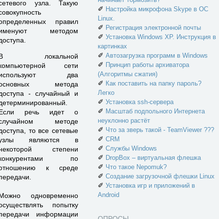
сетевого узла. Такую
✐
Настройка микрофона Skype в ОС
совокупность
Linux.
определенных правил
✐
Регистрация электронной почты
именуют методом
✐
Установка Windows XP. Инструкция в
доступа.
картинках
✐
Автозагрузка программ в Windows
В локальной
✐
Принцип работы архиватора
компьютерной сети
(Алгоритмы сжатия)
используют два
✐
Как поставить на папку пароль?
основных метода
Легко
доступа - случайный и
✐
Установка ssh-сервера
детерминированный.
✐
Масштаб подпольного Интернета
Если речь идет о
неуклонно растёт
случайном методе
✐
Что за зверь такой - TeamViewer ???
доступа, то все сетевые
✐
CRM
узлы являются в
✐
Службы Windows
некоторой степени
✐
DropBox – виртуальная флешка
конкурентами по
✐
Что такое Nepomuk?
отношению к среде
✐
Создание загрузочной флешки Linux
передачи.
✐
Установка игр и приложений в
Android
Можно одновременно
осуществлять попытку
передачи информации
ОПРОСЫ