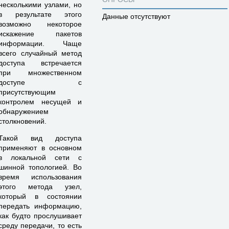
несколькими узлами, но
в результате этого
Данные отсутствуют
возможно некоторое
искажение пакетов
информации. Чаще
всего случайный метод
доступа встречается
при множественном
доступе с
присутствующим
контролем несущей и
обнаружением
столкновений.
Такой вид доступа
применяют в основном
в локальной сети с
шинной топологией. Во
время использования
этого метода узел,
который в состоянии
передать информацию,
как будто прослушивает
среду передачи, то есть