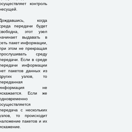
осуществляет контроль
несущей.
Дождавшись, когда
среда передачи будет
свободна, этот узел
начинает выдавать в
сеть пакет информации,
при этом не прекращая
прослушивать среду
передачи. Если в среде
передачи информации
нет пакетов данных из
других узлов, то
переданная
информация не
искажается. Если же
одновременно
осуществляется
передача с нескольких
узлов, то происходит
наложение пакетов и их
искажение.