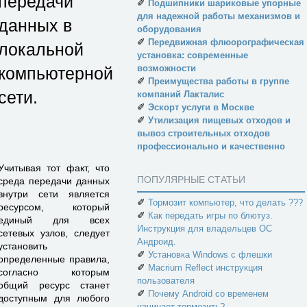
передачи
✐
Подшипники шариковые упорные
для надежной работы механизмов и
данных в
оборудования
✐
Передвижная флюорографическая
локальной
установка: современные
возможности
компьютерной
✐
Преимущества работы в группе
сети.
компаний Лакталис
✐
Эскорт услуги в Москве
✐
Утилизация пищевых отходов и
вывоз строительных отходов
профессионально и качественно
Учитывая тот факт, что
ПОПУЛЯРНЫЕ СТАТЬИ
среда передачи данных
внутри сети является
✐
Тормозит компьютер, что делать ???
ресурсом, который
✐
Как передать игры по блютуз.
единый для всех
Инструкция для владельцев ОС
сетевых узлов, следует
Андроид.
установить
✐
Установка Windows с флешки
определенные правила,
✐
Macrium Reflect инструкция
согласно которым
пользователя
общий ресурс станет
✐
Почему Android со временем
доступным для любого
начинает тормозить?