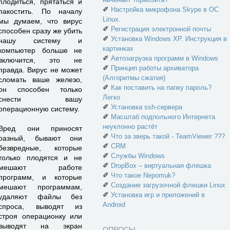
плодиться, прятаться и
✐
Настройка микрофона Skype в ОС
пакостить. По началу
Linux.
мы думаем, что вирус
✐
Регистрация электронной почты
способен сразу же убить
✐
Установка Windows XP. Инструкция в
нашу систему и
картинках
компьютер больше не
✐
Автозагрузка программ в Windows
включится, это не
✐
Принцип работы архиватора
правда. Вирус не может
(Алгоритмы сжатия)
сломать ваше железо,
✐
Как поставить на папку пароль?
он способен только
Легко
снести вашу
✐
Установка ssh-сервера
операционную систему.
✐
Масштаб подпольного Интернета
неуклонно растёт
Вред они приносят
✐
Что за зверь такой - TeamViewer ???
разный, бывают они
✐
CRM
безвредные, которые
✐
Службы Windows
только плодятся и не
✐
DropBox – виртуальная флешка
мешают работе
✐
Что такое Nepomuk?
программ, и которые
✐
Создание загрузочной флешки Linux
мешают программам,
✐
Установка игр и приложений в
удаляют файлы без
Android
спроса, выводят из
строя операционку или
выводят на экран
ОПРОСЫ