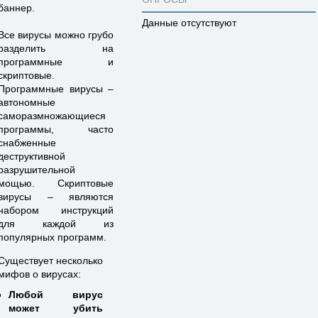
баннер.
Данные отсутствуют
Все вирусы можно грубо
разделить на
программные и
скриптовые.
Программные вирусы –
автономные
саморазмножающиеся
программы, часто
снабженные
деструктивной
разрушительной
мощью. Скриптовые
вирусы – являются
набором инструкций
для каждой из
популярных программ.
Существует несколько
мифов о вирусах:
Любой вирус
может убить