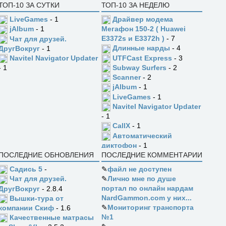
ТОП-10 ЗА СУТКИ
ТОП-10 ЗА НЕДЕЛЮ
LiveGames
- 1
Драйвер модема
jAlbum
- 1
Мегафон 150-2 ( Huawei
E3372s и E3372h )
- 7
Чат для друзей.
Длинные нарды
- 4
ДругВокруг
- 1
UTFCast Express
- 3
Navitel Navigator Updater
Subway Surfers
- 2
- 1
Scanner
- 2
jAlbum
- 1
LiveGames
- 1
Navitel Navigator Updater
- 1
CallX
- 1
Автоматический
диктофон
- 1
ПОСЛЕДНИЕ ОБНОВЛЕНИЯ
ПОСЛЕДНИЕ КОММЕНТАРИИ
Садись 5
-
✎
файл не доступен
✎
Лично мне по душе
Чат для друзей.
портал по онлайн нардам
ДругВокруг
- 2.8.4
NardGammon.com у них...
Вышки-тура от
✎
Мониторинг транспорта
компании Скиф
- 1.6
№1
Качественные матрасы