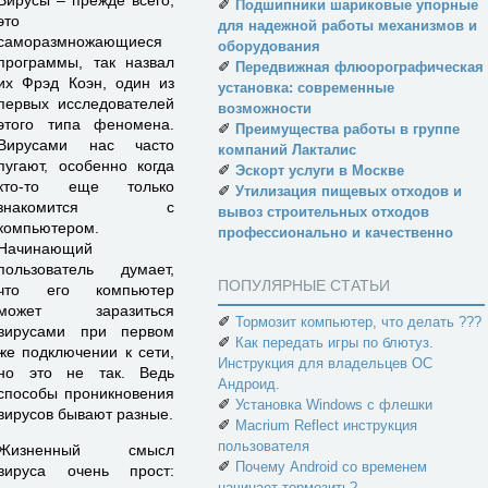
Вирусы – прежде всего,
✐
Подшипники шариковые упорные
это
для надежной работы механизмов и
саморазмножающиеся
оборудования
программы, так назвал
✐
Передвижная флюорографическая
их Фрэд Коэн, один из
установка: современные
первых исследователей
возможности
этого типа феномена.
✐
Преимущества работы в группе
Вирусами нас часто
компаний Лакталис
пугают, особенно когда
✐
Эскорт услуги в Москве
кто-то еще только
✐
Утилизация пищевых отходов и
знакомится с
вывоз строительных отходов
компьютером.
профессионально и качественно
Начинающий
пользователь думает,
ПОПУЛЯРНЫЕ СТАТЬИ
что его компьютер
может заразиться
✐
Тормозит компьютер, что делать ???
вирусами при первом
✐
Как передать игры по блютуз.
же подключении к сети,
Инструкция для владельцев ОС
но это не так. Ведь
Андроид.
способы проникновения
✐
Установка Windows с флешки
вирусов бывают разные.
✐
Macrium Reflect инструкция
пользователя
Жизненный смысл
✐
Почему Android со временем
вируса очень прост:
начинает тормозить?