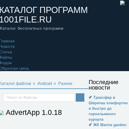
КАТАЛОГ ПРОГРАММ
1001FILE.RU
Каталог бесплатных программ
Главная
Новости
Статьи
Файлы
Форум
Обратная связь
Последние
Каталог файлов
»
Android
»
Разное
новости
✐
Трансфер в
Шерегеш комфортно
и быстро до
AdvertApp
1.0.18
горнолыжного
курорта
✐
ЖК Marine garden: