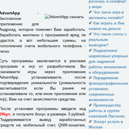
роскошь и комфорт
у моря
✐
Что такое игра в
AdvertApp
-
автоматы онлайн?
бесплатное
✐
Как играть в Лев
приложение для
казино на деньги
Андроид, которое поможет Вам заработать.
✐
Что такое слоты с
Заработать миллион с программой вряд ли
реальным
удастся, а вот небольшие суммы, на
выводом?
пополнение счета мобильного телефона -
✐
Подшипники
легко.
шариковые упорные
Суть программы заключается в рекламе
для надежной
программ и игр от разработчиков. Вы
работы механизмов
скачиваете игры через приложение
и оборудования
AdvertApp, устанавливаете, после
✐
Передвижная
подтверждения уникальности (уникальность
флюорографическая
засчитывается если Вы ранее не
установка:
устанавливали то, или иное приложение или
современные
игр), Вам на счет зачисляются средства.
возможности
✐
Преимущества
После установки программы введите код
работы в группе
2f6gn
, и получите бонус в размере 3 рублей.
компаний Лакталис
Поддерживается вывод заработанных
✐
Эскорт услуги в
средств на мобильный счет, QIWI-кошелек,
Москве