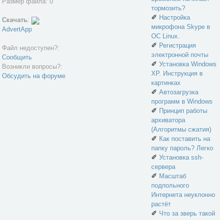
Размер файла: 0
тормозить?
✐
Настройка
Скачать
:
микрофона Skype в
AdvertApp
ОС Linux.
✐
Регистрация
Файл недоступен?:
электронной почты
Сообщить
✐
Установка Windows
Возникли вопросы?:
XP. Инструкция в
Обсудить на форуме
картинках
✐
Автозагрузка
программ в Windows
✐
Принцип работы
архиватора
(Алгоритмы сжатия)
✐
Как поставить на
папку пароль? Легко
✐
Установка ssh-
сервера
✐
Масштаб
подпольного
Интернета неуклонно
растёт
✐
Что за зверь такой