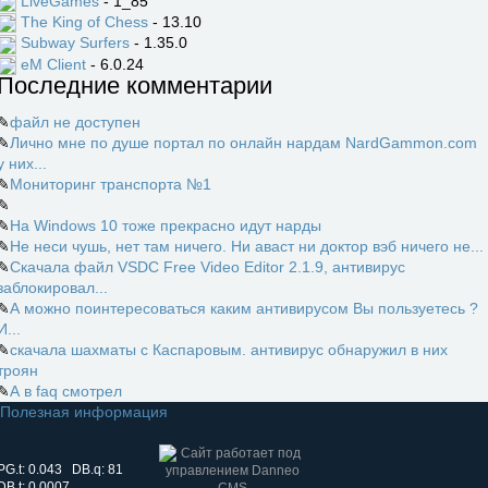
LiveGames
- 1_85
The King of Chess
- 13.10
Subway Surfers
- 1.35.0
eM Client
- 6.0.24
Последние комментарии
✎
файл не доступен
✎
Лично мне по душе портал по онлайн нардам NardGammon.com
у них...
✎
Мониторинг транспорта №1
✎
✎
На Windows 10 тоже прекрасно идут нарды
✎
Не неси чушь, нет там ничего. Ни аваст ни доктор вэб ничего не...
✎
Скачала файл VSDC Free Video Editor 2.1.9, антивирус
заблокировал...
✎
А можно поинтересоваться каким антивирусом Вы пользуетесь ?
И...
✎
скачала шахматы с Каспаровым. антивирус обнаружил в них
троян
✎
А в faq смотрел
Полезная информация
PG.t: 0.043 DB.q: 81
DB.t: 0.0007