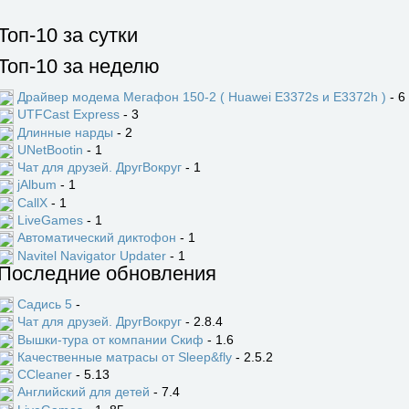
Топ-10 за сутки
Топ-10 за неделю
Драйвер модема Мегафон 150-2 ( Huawei E3372s и E3372h )
- 6
UTFCast Express
- 3
Длинные нарды
- 2
UNetBootin
- 1
Чат для друзей. ДругВокруг
- 1
jAlbum
- 1
CallX
- 1
LiveGames
- 1
Автоматический диктофон
- 1
Navitel Navigator Updater
- 1
Последние обновления
Садись 5
-
Чат для друзей. ДругВокруг
- 2.8.4
Вышки-тура от компании Скиф
- 1.6
Качественные матрасы от Sleep&fly
- 2.5.2
CCleaner
- 5.13
Английский для детей
- 7.4