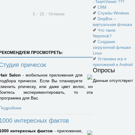
- TeamViewer ???
✐
CRM
✐
Службы Windows
5
⁄
23
⁄
Отлично
✐
DropBox –
виртуальная флешка
✐
Что такое
Nepomuk?
✐
Создание
загрузочной флешки
РЕКОМЕНДУЕМ ПРОСМОТРЕТЬ:
Linux
✐
Установка игр и
Студия причесок
приложений в Android
Опросы
Hair Salon
- мобильное приложения для
Данные отсутствуют
подбора причесок. Если Вы планируете
сменить рпическу, или даже цвет волос, но
боитесь экспериментировать, то эта
программа для Вас.
Подробнее
1000 интересных фактов
1000 интересных фактов
- приложение,