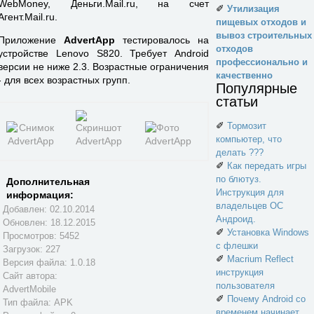
WebMoney, Деньги.Mail.ru, на счет
✐
Утилизация
Агент.Mail.ru.
пищевых отходов и
вывоз строительных
Приложение
AdvertApp
тестировалось на
отходов
устройстве Lenovo S820. Требует Android
профессионально и
версии не ниже 2.3. Возрастные ограничения
качественно
- для всех возрастных групп.
Популярные
статьи
✐
Тормозит
компьютер, что
делать ???
✐
Как передать игры
по блютуз.
Дополнительная
Инструкция для
информация:
владельцев ОС
Добавлен: 02.10.2014
Андроид.
Обновлен:
18.12.2015
✐
Установка Windows
Просмотров: 5452
с флешки
Загрузок: 227
✐
Macrium Reflect
Версия файла: 1.0.18
инструкция
Сайт автора:
пользователя
AdvertMobile
✐
Почему Android со
Тип файла: APK
временем начинает