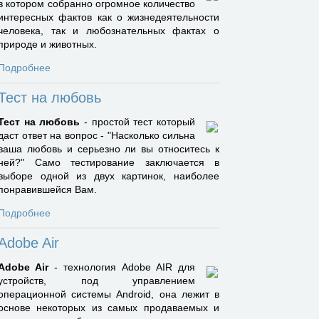
в котором собранно огромное количество
интересных фактов как о жизнедеятельности
человека, так и любознательных фактах о
природе и животных.
Подробнее
Тест на любовь
Тест на любовь
- простой тест который
даст ответ на вопрос - "Насколько сильна
ваша любовь и серьезно ли вы относитесь к
ней?" Само тестирование заключается в
выборе одной из двух картинок, наиболее
понравившейся Вам.
Подробнее
Adobe Air
Adobe Air
- технология Adobe AIR для
устройств, под управлением
операционной системы Android, она лежит в
основе некоторых из самых продаваемых и