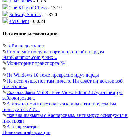
LiveGames
- 1_85
The King of Chess
- 13.10
Subway Surfers
- 1.35.0
eM Client
- 6.0.24
Последние комментарии
✎
файл не доступен
✎
Лично мне по душе портал по онлайн нардам
NardGammon.com у них...
✎
Мониторинг транспорта №1
✎
✎
На Windows 10 тоже прекрасно идут нарды
✎
Не неси чушь, нет там ничего. Ни аваст ни доктор вэб
ничего не...
✎
Скачала файл VSDC Free Video Editor 2.1.9, антивирус
заблокировал...
✎
А можно поинтересоваться каким антивирусом Вы
пользуетесь ? И...
✎
скачала шахматы с Каспаровым. антивирус обнаружил в
них троян
✎
А в faq смотрел
Полезная информация