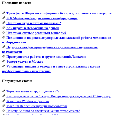
Последние новости
✐
Трансфер в Шерегеш комфортно и быстро до горнолыжного курорта
✐
ЖК Marine garden: роскошь и комфорт у моря
✐
Что такое игра в автоматы онлайн?
✐
Как играть в Лев казино на деньги
✐
Что такое слоты с реальным выводом?
✐
Подшипники шариковые упорные для надежной работы механизмов
и оборудования
✐
Передвижная флюорографическая установка: современные
возможности
✐
Преимущества работы в группе компаний Лакталис
✐
Эскорт услуги в Москве
✐
Утилизация пищевых отходов и вывоз строительных отходов
профессионально и качественно
Популярные статьи
✐
Тормозит компьютер, что делать ???
✐
Как передать игры по блютуз. Инструкция для владельцев ОС Андроид.
✐
Установка Windows с флешки
✐
Macrium Reflect инструкция пользователя
✐
Почему Android со временем начинает тормозить?