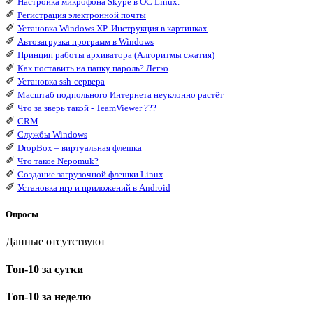
✐
Настройка микрофона Skype в ОС Linux.
✐
Регистрация электронной почты
✐
Установка Windows XP. Инструкция в картинках
✐
Автозагрузка программ в Windows
✐
Принцип работы архиватора (Алгоритмы сжатия)
✐
Как поставить на папку пароль? Легко
✐
Установка ssh-сервера
✐
Масштаб подпольного Интернета неуклонно растёт
✐
Что за зверь такой - TeamViewer ???
✐
CRM
✐
Службы Windows
✐
DropBox – виртуальная флешка
✐
Что такое Nepomuk?
✐
Создание загрузочной флешки Linux
✐
Установка игр и приложений в Android
Опросы
Данные отсутствуют
Топ-10 за сутки
Топ-10 за неделю