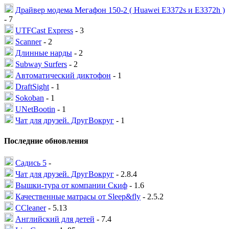
Драйвер модема Мегафон 150-2 ( Huawei E3372s и E3372h )
- 7
UTFCast Express
- 3
Scanner
- 2
Длинные нарды
- 2
Subway Surfers
- 2
Автоматический диктофон
- 1
DraftSight
- 1
Sokoban
- 1
UNetBootin
- 1
Чат для друзей. ДругВокруг
- 1
Последние обновления
Садись 5
-
Чат для друзей. ДругВокруг
- 2.8.4
Вышки-тура от компании Скиф
- 1.6
Качественные матрасы от Sleep&fly
- 2.5.2
CCleaner
- 5.13
Английский для детей
- 7.4