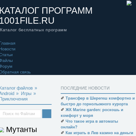
КАТАЛОГ ПРОГРАММ
1001FILE.RU
Каталог бесплатных программ
Главная
Новости
Статьи
Файлы
Форум
Обратная связь
Каталог файлов
»
ПОСЛЕДНИЕ НОВОСТИ
Android
»
Игры
»
✐
Трансфер в Шерегеш комфортно и
Приключения
быстро до горнолыжного курорта
✐
ЖК Marine garden: роскошь и
комфорт у моря
✐
Что такое игра в автоматы
онлайн?
Мутанты
✐
Как играть в Лев казино на деньги