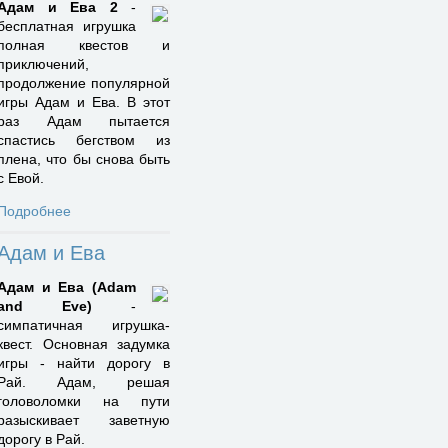
Адам и Ева 2
-
бесплатная игрушка
полная квестов и
приключений,
продолжение популярной
игры Адам и Ева. В этот
раз Адам пытается
спастись бегством из
плена, что бы снова быть
с Евой.
Подробнее
Адам и Ева
Адам и Ева (Adam
and Eve)
-
симпатичная игрушка-
квест. Основная задумка
игры - найти дорогу в
Рай. Адам, решая
головоломки на пути
разыскивает заветную
дорогу в Рай.