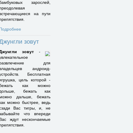
бамбуковых зарослей,
преодолевая
встречающиеся на пути
препятствия.
Подробнее
Джунгли зовут
Джунгли зовут
-
увлекательное
развлечение для
владельцев андроид-
устройств. Бесплатная
игрушка, цель которой -
бежать как можно
дольше, бежать как
можно дальше, бежать
как можно быстрее, ведь
сзади Вас тигры, и, не
забывайте что впереди
Вас ждут нескончаемые
препятствия.