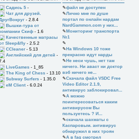
Садись 5
-
✎
файл не доступен
✎
Лично мне по душе
Чат для друзей.
портал по онлайн нардам
ДругВокруг
- 2.8.4
NardGammon.com у них...
Вышки-тура от
✎
Мониторинг транспорта
компании Скиф
- 1.6
№1
Качественные матрасы
✎
от Sleep&fly
- 2.5.2
✎
На Windows 10 тоже
CCleaner
- 5.13
прекрасно идут нарды
Английский для детей
-
✎
Не неси чушь, нет там
7.4
ничего. Ни аваст ни доктор
LiveGames
- 1_85
вэб ничего не...
The King of Chess
- 13.10
✎
Скачала файл VSDC Free
Subway Surfers
- 1.35.0
Video Editor 2.1.9,
eM Client
- 6.0.24
антивирус заблокировал...
✎
А можно
поинтересоваться каким
антивирусом Вы
пользуетесь ? И...
✎
скачала шахматы с
Каспаровым. антивирус
обнаружил в них троян
✎
А в faq смотрел