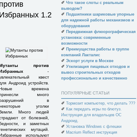
против
✐
Что такое слоты с реальным
выводом?
Избранных
1.2
✐
Подшипники шариковые упорные
для надежной работы механизмов и
оборудования
✐
Передвижная флюорографическая
установка: современные
возможности
✐
Преимущества работы в группе
компаний Лакталис
✐
Эскорт услуги в Москве
Мутанты против
✐
Утилизация пищевых отходов и
Избранных
-
вывоз строительных отходов
увлекательный квест
профессионально и качественно
для Андроид устройств.
Новые времена
ПОПУЛЯРНЫЕ СТАТЬИ
принесли много
разрушений в
✐
Тормозит компьютер, что делать ???
некоторые уголки
✐
Как передать игры по блютуз.
Земли. Много людей
Инструкция для владельцев ОС
страдают от болезней,
Андроид.
бедности, и заметных
✐
Установка Windows с флешки
генетических мутаций.
✐
Macrium Reflect инструкция
Избранные используют