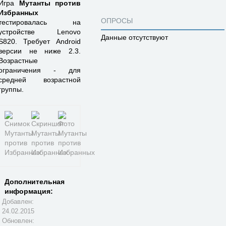
Игра
Мутанты против
Избранных
ОПРОСЫ
тестировалась на
устройстве Lenovo
Данные отсутствуют
S820. Требует Android
версии не ниже 2.3.
Возрастные
ограничения - для
средней возрастной
группы.
Дополнительная
информация:
Добавлен:
24.02.2015
Обновлен: