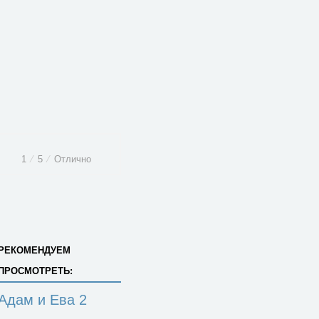
1
⁄
5
⁄
Отлично
РЕКОМЕНДУЕМ
ПРОСМОТРЕТЬ:
Адам и Ева 2