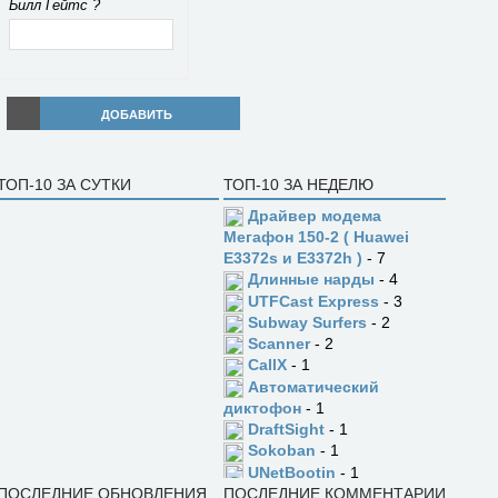
Билл Гейтс ?
ДОБАВИТЬ
ТОП-10 ЗА СУТКИ
ТОП-10 ЗА НЕДЕЛЮ
Драйвер модема
Мегафон 150-2 ( Huawei
E3372s и E3372h )
- 7
Длинные нарды
- 4
UTFCast Express
- 3
Subway Surfers
- 2
Scanner
- 2
CallX
- 1
Автоматический
диктофон
- 1
DraftSight
- 1
Sokoban
- 1
UNetBootin
- 1
ПОСЛЕДНИЕ ОБНОВЛЕНИЯ
ПОСЛЕДНИЕ КОММЕНТАРИИ