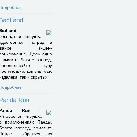
Подробнее
BadLand
Badland
-
бесплатная игрушка
удостоенная наград в
жанре экшен-
приключение. Цель одна
- выжить. Летите вперед,
преодолевайте кучу
препятствий, как видимых
издалека, так и скрытых.
Подробнее
Panda Run
Panda Run
-
интересная игрушка
о приключениях Панды.
Бегите вперед, помогите
Панде выбраться из