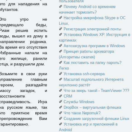
пользователя
это для нападения на
✐
Почему Android со временем
Мутантов.
начинает тормозить?
✐
Настройка микрофона Skype в ОС
Это утро не
Linux.
предвещало беды,
✐
Регистрация электронной почты
Риам решив испить
✐
Установка Windows XP. Инструкция в
воды, вышел из дому в
картинках
направлении родника.
✐
Автозагрузка программ в Windows
За время его отсутствия
✐
Принцип работы архиватора
Избранные напали на
(Алгоритмы сжатия)
его жилище, ранили
✐
Как поставить на папку пароль?
отца, и разрушили дом.
Легко
✐
Возьмите в свои руки
Установка ssh-сервера
✐
управление главным
Масштаб подпольного Интернета
героем, разгадайте
неуклонно растёт
✐
массу загадок, и
Что за зверь такой - TeamViewer ???
✐
восстановите
CRM
✐
справедливость. Игра
Службы Windows
✐
на русском языке, так
DropBox – виртуальная флешка
✐
что приятное время
Что такое Nepomuk?
✐
препровождение Вам
Создание загрузочной флешки Linux
✐
гарантировано.
Установка игр и приложений в
Android