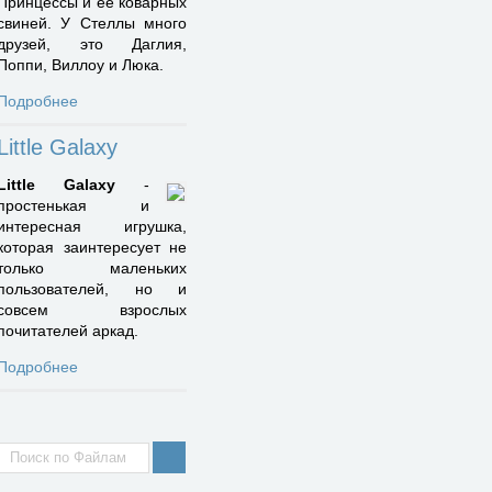
Принцессы и ее коварных
свиней. У Стеллы много
друзей, это Даглия,
Поппи, Виллоу и Люка.
Подробнее
Little Galaxy
Little Galaxy
-
простенькая и
интересная игрушка,
которая заинтересует не
только маленьких
пользователей, но и
совсем взрослых
почитателей аркад.
Подробнее