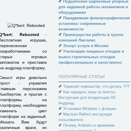
✐
Подшипники шариковые упорные
для надежной работы механизмов и
оборудования
✐
Передвижная флюорографическая
установка: современные
возможности
✐
Q*bert: Rebooted
-
Преимущества работы в группе
бесплатная игрушка,
компаний Лакталис
✐
перенесенная
Эскорт услуги в Москве
✐
разработчиками со
Утилизация пищевых отходов и
старых игровых
вывоз строительных отходов
автоматов и приставок
профессионально и качественно
на андроид-платформу.
ПОПУЛЯРНЫЕ СТАТЬИ
Смысл игры довольно
прост - управляя
✐
Тормозит компьютер, что делать ???
главным персонажем
✐
Как передать игры по блютуз.
Кьюбертом, и прыгая с
Инструкция для владельцев ОС
платформы на
Андроид.
платформу, необходимо
✐
Установка Windows с флешки
изменить цвет
✐
Macrium Reflect инструкция
платформ на заданный.
пользователя
Мешать Вам будут
✐
Почему Android со временем
различные враги, их
начинает тормозить?