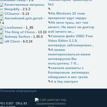
№1
Качественные матрасы
✎
от Sleep&fly
- 2.5.2
✎
На Windows 10 тоже
CCleaner
- 5.13
прекрасно идут нарды
Английский для детей
-
✎
Не неси чушь, нет там
7.4
ничего. Ни аваст ни доктор
LiveGames
- 1_85
вэб ничего не...
The King of Chess
- 13.10
✎
Скачала файл VSDC Free
Subway Surfers
- 1.35.0
Video Editor 2.1.9,
eM Client
- 6.0.24
антивирус заблокировал...
✎
А можно
поинтересоваться каким
антивирусом Вы
пользуетесь ? И...
✎
скачала шахматы с
Каспаровым. антивирус
обнаружил в них троян
✎
А в faq смотрел
Полезная информация
PG.t: 0.057 DB.q: 83