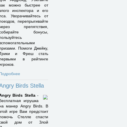
как можно быстрее от
злого инспектора и его
пса. Уворачивайтесь от
поездов, перепрыгивайте
через препятствия,
собирайте бонусы,
пользуйтесь
вспомогательными
призами. Помоги Джейку,
Трики и Фреш стать
первыми в рейтинге
игроков.
Подробнее
Angry Birds Stella
Angry Birds Stella
-
бесплатная игрушка
на манер Angry Birds. В
этой игре Вам предстоит
помочь Стелле спасти
свой дом от Злой