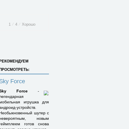
1
⁄
4
⁄
Хорошо
РЕКОМЕНДУЕМ
ПРОСМОТРЕТЬ:
Sky Force
Sky Force
-
легендарная
мобильная игрушка для
андроид-устройств.
Необыкновенный шутер с
невероятным, новым
геймплеем готов снова