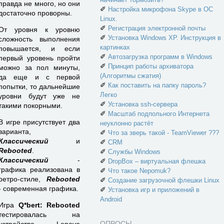
правда не много, но они
✐
Настройка микрофона Skype в ОС
достаточно проворны.
Linux.
✐
Регистрация электронной почты
От уровня к уровню
✐
Установка Windows XP. Инструкция в
сложность выполнения
картинках
повышается, и если
✐
Автозагрузка программ в Windows
первый уровень пройти
✐
Принцип работы архиватора
можно за пол минуты,
(Алгоритмы сжатия)
да еще и с первой
✐
Как поставить на папку пароль?
попытки, то дальнейшие
Легко
уровни будут уже не
✐
Установка ssh-сервера
такими покорными.
✐
Масштаб подпольного Интернета
В игре присутствует два
неуклонно растёт
варианта,
✐
Что за зверь такой - TeamViewer ???
Классический
и
✐
CRM
Rebooted
.
✐
Службы Windows
Классический
-
✐
DropBox – виртуальная флешка
графика реализована в
✐
Что такое Nepomuk?
ретро-стиле,
Rebooted
✐
Создание загрузочной флешки Linux
- современная графика.
✐
Установка игр и приложений в
Android
Игра
Q*bert: Rebooted
тестировалась на
ОПРОСЫ