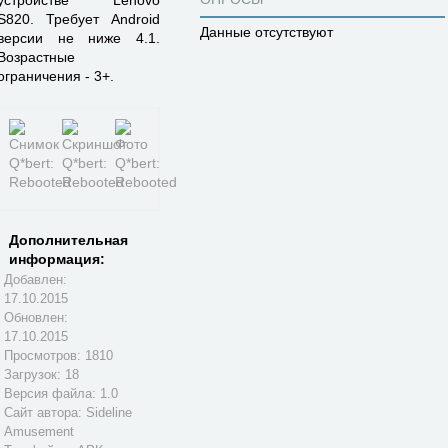
устройстве Lenovo
S820. Требует Android
Данные отсутствуют
версии не ниже 4.1.
Возрастные
ограничения - 3+.
Дополнительная
информация:
Добавлен:
17.10.2015
Обновлен:
17.10.2015
Просмотров: 1810
Загрузок: 18
Версия файла: 1.0
Сайт автора:
Sideline
Amusement