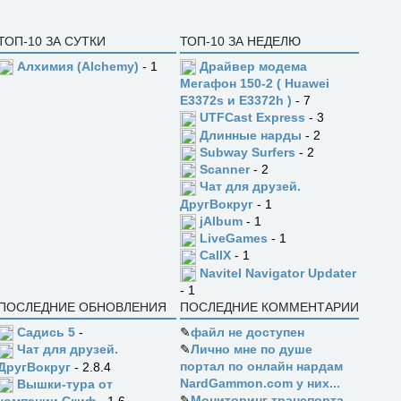
ТОП-10 ЗА СУТКИ
ТОП-10 ЗА НЕДЕЛЮ
Алхимия (Alchemy)
- 1
Драйвер модема
Мегафон 150-2 ( Huawei
E3372s и E3372h )
- 7
UTFCast Express
- 3
Длинные нарды
- 2
Subway Surfers
- 2
Scanner
- 2
Чат для друзей.
ДругВокруг
- 1
jAlbum
- 1
LiveGames
- 1
CallX
- 1
Navitel Navigator Updater
- 1
ПОСЛЕДНИЕ ОБНОВЛЕНИЯ
ПОСЛЕДНИЕ КОММЕНТАРИИ
Садись 5
-
✎
файл не доступен
✎
Лично мне по душе
Чат для друзей.
портал по онлайн нардам
ДругВокруг
- 2.8.4
NardGammon.com у них...
Вышки-тура от
✎
Мониторинг транспорта
компании Скиф
- 1.6