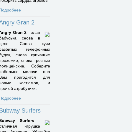
покорить сердца игроков.
Подробнее
Angry Gran 2
Angry Gran 2
- злая
бабуська снова в
деле. Снова кучи
разбитых телефонных
будок, снова кричащие
прохожие, снова грозные
полицейские. Соберите
побольше мелочи, она
Вам пригодится для
новых костюмов, и
прочей атрибутики.
Подробнее
Subway Surfers
Subway Surfers
-
отличная игрушка
для Андроид. Убегайте