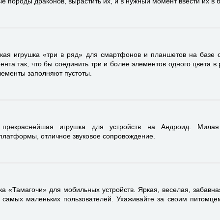
е породы драконов, вырастить их, и в нужный момент ввести их в б
кая игрушка «три в ряд» для смартфонов и планшетов на базе о
нта так, что бы соединить три и более элементов одного цвета в 
лементы заполняют пустоты.
прекраснейшая игрушка для устройств на Андроид. Милая
платформы, отличное звуковое сопровождение.
а «Тамагочи» для мобильных устройств. Яркая, веселая, забавна
 самых маленьких пользователей. Ухаживайте за своим питомце