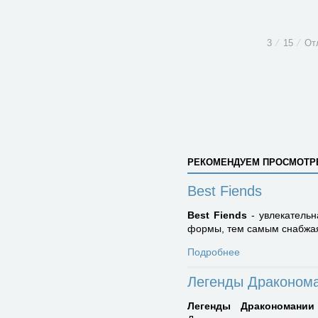
3
⁄
15
⁄
От
РЕКОМЕНДУЕМ ПРОСМОТР
Best Fiends
Best Fiends
- увлекательн
формы, тем самым снабжая 
Подробнее
Легенды Драконом
Легенды Дракономании