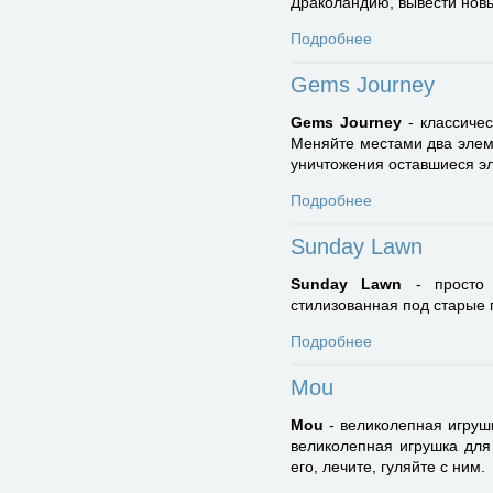
Драколандию, вывести новы
Подробнее
Gems Journey
Gems Journey
- классичес
Меняйте местами два элеме
уничтожения оставшиеся э
Подробнее
Sunday Lawn
Sunday Lawn
- просто 
стилизованная под старые 
Подробнее
Mou
Mou
- великолепная игрушк
великолепная игрушка для
его, лечите, гуляйте с ним.