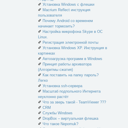
✐
Установка Windows с флешки
✐
Macrium Reflect инструкция
пользователя
✐
Почему Android со временем
начинает тормозить?
✐
Настройка микрофона Skype в ОС
Linux.
✐
Регистрация электронной почты
✐
Установка Windows XP. Инструкция в
картинках
✐
Автозагрузка программ в Windows
✐
Принцип работы архиватора
(Алгоритмы сжатия)
✐
Как поставить на папку пароль?
Легко
✐
Установка ssh-сервера
✐
Масштаб подпольного Интернета
неуклонно растёт
✐
Что за зверь такой - TeamViewer ???
✐
CRM
✐
Службы Windows
✐
DropBox – виртуальная флешка
✐
Что такое Nepomuk?