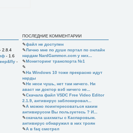
ПОСЛЕДНИЕ КОММЕНТАРИИ
✎
файл не доступен
✎
Лично мне по душе портал по онлайн
- 2.8.4
нардам NardGammon.com у них...
иф
- 1.6
✎
Мониторинг транспорта №1
eep&fly
-
✎
✎
На Windows 10 тоже прекрасно идут
нарды
✎
Не неси чушь, нет там ничего. Ни
аваст ни доктор вэб ничего не...
✎
Скачала файл VSDC Free Video Editor
2.1.9, антивирус заблокировал...
✎
А можно поинтересоваться каким
антивирусом Вы пользуетесь ? И...
✎
скачала шахматы с Каспаровым.
антивирус обнаружил в них троян
✎
А в faq смотрел