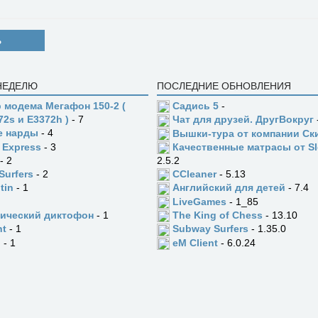
Ь
 НЕДЕЛЮ
ПОСЛЕДНИЕ ОБНОВЛЕНИЯ
 модема Мегафон 150-2 (
Садись 5
-
72s и E3372h )
- 7
Чат для друзей. ДругВокруг
е нарды
- 4
Вышки-тура от компании Ск
 Express
- 3
Качественные матрасы от Sl
- 2
2.5.2
Surfers
- 2
CCleaner
- 5.13
tin
- 1
Английский для детей
- 7.4
LiveGames
- 1_85
ический диктофон
- 1
The King of Chess
- 13.10
ht
- 1
Subway Surfers
- 1.35.0
n
- 1
eM Client
- 6.0.24