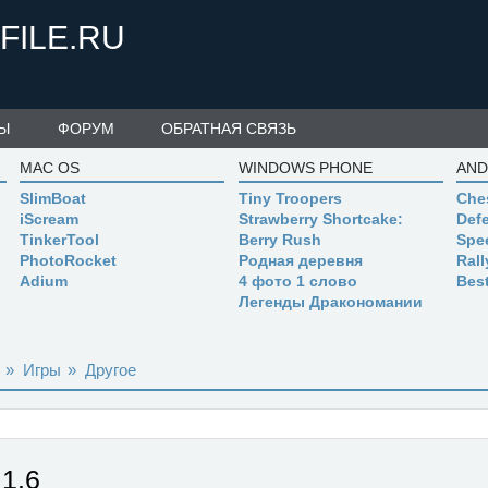
FILE.RU
Ы
ФОРУМ
ОБРАТНАЯ СВЯЗЬ
MAC OS
WINDOWS PHONE
AND
SlimBoat
Tiny Troopers
Che
iScream
Strawberry Shortcake:
Defe
TinkerTool
Berry Rush
Spe
PhotoRocket
Родная деревня
Ral
Adium
4 фото 1 слово
Bes
Легенды Дракономании
»
Игры
»
Другое
1.6