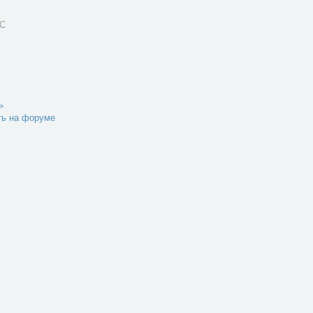
LC
ь
ть на форуме