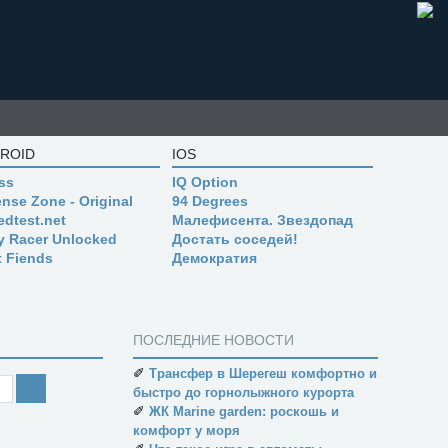
ROID
IOS
ss
IQ Option
nse Zone - Original
94 Degrees
edtest.net
Малефисента. Звездопад
ly Racer Unlocked
Достать соседей!
t Fiends
Демократия
ПОСЛЕДНИЕ НОВОСТИ
✐
Трансфер в Шерегеш комфортно и
быстро до горнолыжного курорта
✐
ЖК Marine garden: роскошь и
комфорт у моря