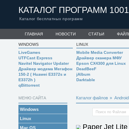
КАТАЛОГ ПРОГРАММ 1001
Каталог бесплатных программ
ГЛАВНАЯ
НОВОСТИ
СТАТЬИ
ФАЙЛ
WINDOWS
LINUX
LiveGames
Mobile Media Converter
UTFCast Express
Драйвер сканера МФУ
Navitel Navigator Updater
Epson CX4300 для Linux
Драйвер модема Мегафон
DeadBeeF
150-2 ( Huawei E3372s и
jAlbum
E3372h )
Darktable
qBittorrent
Каталог файлов
»
Android
МЕНЮ САЙТА
Windows
Linux
Paper Jet Lite
Mac OS