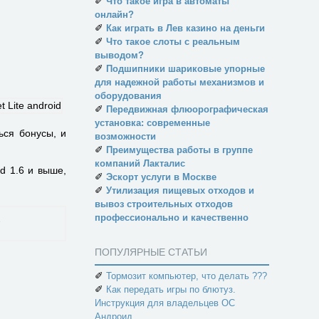
✐
Что такое игра в автоматы
онлайн?
✐
Как играть в Лев казино на деньги
✐
Что такое слоты с реальным
выводом?
✐
Подшипники шариковые упорные
для надежной работы механизмов и
оборудования
✐
Передвижная флюорографическая
установка: современные
ься бонусы, и
возможности
✐
Преимущества работы в группе
компаний Лакталис
d 1.6 и выше,
✐
Эскорт услуги в Москве
✐
Утилизация пищевых отходов и
вывоз строительных отходов
профессионально и качественно
ПОПУЛЯРНЫЕ СТАТЬИ
✐
Тормозит компьютер, что делать ???
✐
Как передать игры по блютуз.
Инструкция для владельцев ОС
Андроид.