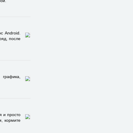
ой.
с Android.
ряд, после
 графика,
я и просто
м, кормите