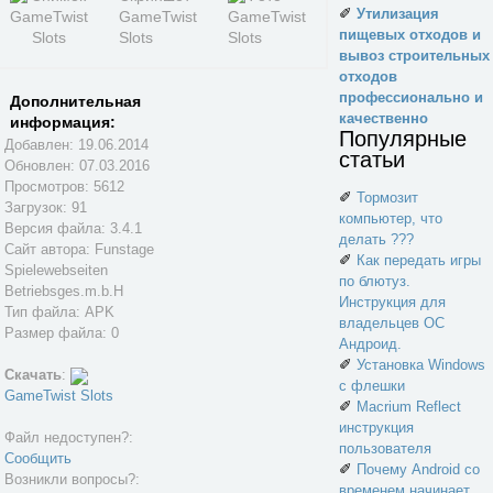
✐
Утилизация
пищевых отходов и
вывоз строительных
отходов
профессионально и
Дополнительная
качественно
информация:
Популярные
Добавлен: 19.06.2014
статьи
Обновлен:
07.03.2016
Просмотров: 5612
✐
Тормозит
Загрузок: 91
компьютер, что
Версия файла: 3.4.1
делать ???
Сайт автора:
Funstage
✐
Как передать игры
Spielewebseiten
по блютуз.
Betriebsges.m.b.H
Инструкция для
Тип файла: APK
владельцев ОС
Размер файла: 0
Андроид.
✐
Установка Windows
Скачать
:
с флешки
GameTwist Slots
✐
Macrium Reflect
инструкция
Файл недоступен?:
пользователя
Сообщить
✐
Почему Android со
Возникли вопросы?:
временем начинает