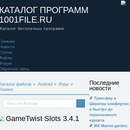
КАТАЛОГ ПРОГРАММ
1001FILE.RU
Каталог бесплатных программ
Главная
Новости
Статьи
Файлы
Форум
Обратная связь
Последние
Каталог файлов
»
Android
»
Игры
»
новости
Казино
✐
Трансфер в
Шерегеш комфортно
и быстро до
горнолыжного
GameTwist Slots
3.4.1
курорта
✐
ЖК Marine garden: