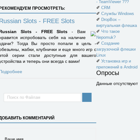
- TeamViewer ???
✐
CRM
РЕКОМЕНДУЕМ ПРОСМОТРЕТЬ:
✐
Службы Windows
✐
DropBox –
Russian Slots - FREE Slots
виртуальная флешка
✐
Russian Slots - FREE Slots
- Вам
Что такое
нравится испробовать себя на наличие
Nepomuk?
✐
удачи? Тогда Вы просто попали в цель -
Создание
обезьяны, жабки, клубнички и еще много игр с
загрузочной флешки
этой серии стали доступные для вашего
Linux
✐
устройства и теперь они всегда с вами!
Установка игр и
приложений в Android
Подробнее
Опросы
Данные отсутствуют
ДОБАВИТЬ КОММЕНТАРИЙ
Ваше имя