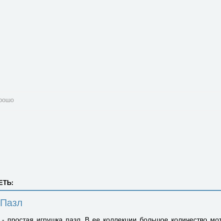
рошо
ЕТЬ:
 Пазл
- простая игрушка пазл. В ее коллекции большое количество мо