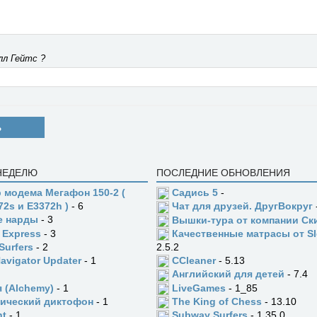
лл Гейтс ?
Ь
 НЕДЕЛЮ
ПОСЛЕДНИЕ ОБНОВЛЕНИЯ
 модема Мегафон 150-2 (
Садись 5
-
72s и E3372h )
- 6
Чат для друзей. ДругВокруг
е нарды
- 3
Вышки-тура от компании Ск
 Express
- 3
Качественные матрасы от Sl
Surfers
- 2
2.5.2
Navigator Updater
- 1
CCleaner
- 5.13
Английский для детей
- 7.4
 (Alchemy)
- 1
LiveGames
- 1_85
ический диктофон
- 1
The King of Chess
- 13.10
ht
- 1
Subway Surfers
- 1.35.0