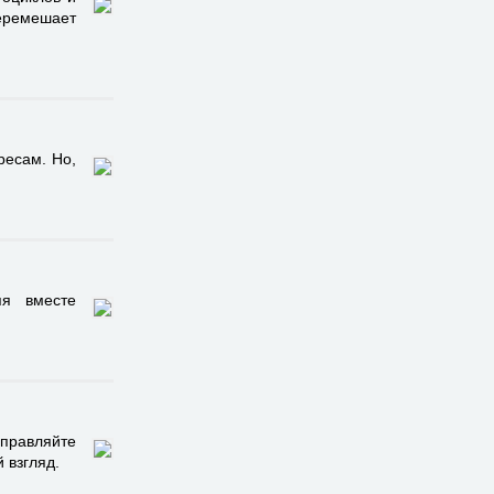
еремешает
ресам. Но,
яя вместе
аправляйте
 взгляд.