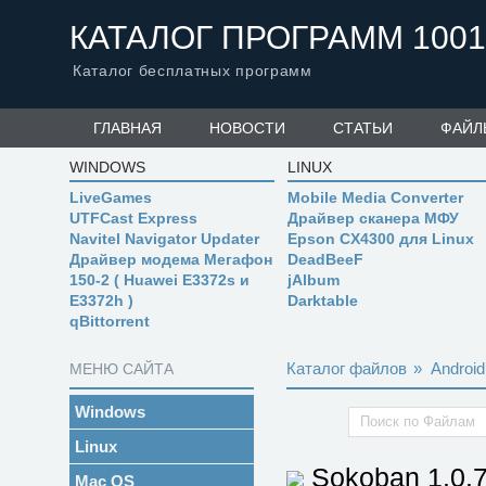
КАТАЛОГ ПРОГРАММ 1001
Каталог бесплатных программ
ГЛАВНАЯ
НОВОСТИ
СТАТЬИ
ФАЙЛ
WINDOWS
LINUX
LiveGames
Mobile Media Converter
UTFCast Express
Драйвер сканера МФУ
Navitel Navigator Updater
Epson CX4300 для Linux
Драйвер модема Мегафон
DeadBeeF
150-2 ( Huawei E3372s и
jAlbum
E3372h )
Darktable
qBittorrent
Каталог файлов
»
Android
МЕНЮ САЙТА
Windows
Linux
Sokoban
1.0.
Mac OS