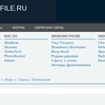
FILE.RU
Ы
ФОРУМ
ОБРАТНАЯ СВЯЗЬ
MAC OS
WINDOWS PHONE
AND
SlimBoat
Tiny Troopers
Che
iScream
Strawberry Shortcake:
Defe
TinkerTool
Berry Rush
Spe
PhotoRocket
Родная деревня
Ral
Adium
4 фото 1 слово
Bes
Легенды Дракономании
»
Игры
»
Пазлы / Логические
7