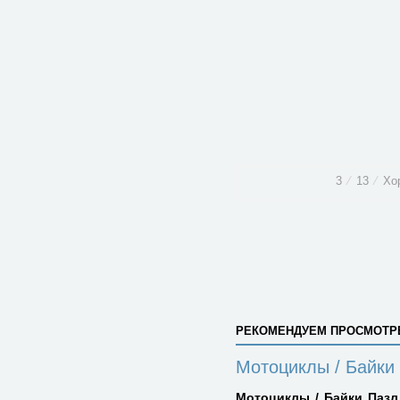
3
⁄
13
⁄
Хо
РЕКОМЕНДУЕМ ПРОСМОТР
Мотоциклы / Байки
Мотоциклы / Байки Пазл