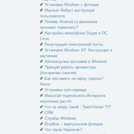
✐
Установка Windows с флешки
✐
Macrium Reflect инструкция
пользователя
✐
Почему Android со временем
начинает тормозить?
✐
Настройка микрофона Skype в ОС
Linux.
✐
Регистрация электронной почты
✐
Установка Windows XP. Инструкция в
картинках
✐
Автозагрузка программ в Windows
✐
Принцип работы архиватора
(Алгоритмы сжатия)
✐
Как поставить на папку пароль?
Легко
✐
Установка ssh-сервера
✐
Масштаб подпольного Интернета
неуклонно растёт
✐
Что за зверь такой - TeamViewer ???
✐
CRM
✐
Службы Windows
✐
DropBox – виртуальная флешка
✐
Что такое Nepomuk?