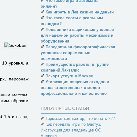
✐
Что такое игра в автоматы
онлайн?
✐
Как играть в Лев казино на деньги
✐
Что такое слоты с реальным
выводом?
✐
Подшипники шариковые упорные
для надежной работы механизмов и
оборудования
✐
Передвижная флюорографическая
установка: современные
возможности
 10 уровня, а
✐
Преимущества работы в группе
компаний Лакталис
✐
Эскорт услуги в Москве
рх, персонаж
✐
Утилизация пищевых отходов и
вывоз строительных отходов
профессионально и качественно
анным местам.
Таким образом
ПОПУЛЯРНЫЕ СТАТЬИ
d 1.5 и выше,
✐
Тормозит компьютер, что делать ???
✐
Как передать игры по блютуз.
Инструкция для владельцев ОС
Андроид.