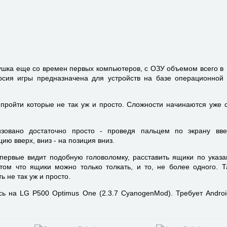
ушка еще со времен первых компьютеров, с ОЗУ объемом всего в
рсия игры предназначена для устройств на базе операционной
 пройти которые не так уж и просто. Сложности начинаются уже с
зовано достаточно просто - проведя пальцем по экрану вве
ию вверх, вниз - на позиция вниз.
впервые видит подобную головоломку, расставить ящики по указ
том что ящики можно только толкать, и то, не более одного. 
 не так уж и просто.
сь на LG P500 Optimus One (2.3.7 CyanogenMod). Требует Androi