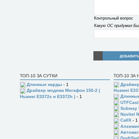
Контрольный вопрос
Какую ОС придумал Би
ДОБАВИТ
ТОП-10 ЗА СУТКИ
ТОП-10 ЗА
Длинные нарды
- 1
Драйвер
Драйвер модема Мегафон 150-2 (
Huawei E33
Длинны
Huawei E3372s и E3372h )
- 1
UTFCast
Subway 
Navitel 
CallX
- 1
Алхимия
Автомат
DraftSig