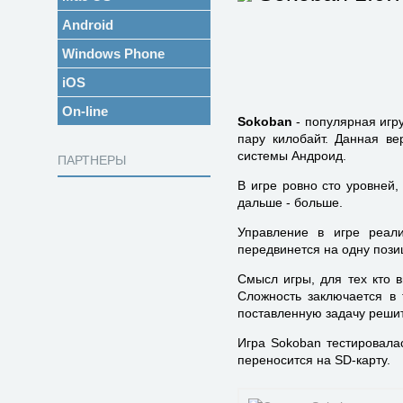
Android
Windows Phone
iOS
On-line
Sokoban
- популярная игр
пару килобайт. Данная ве
системы Андроид.
ПАРТНЕРЫ
В игре ровно сто уровней,
дальше - больше.
Управление в игре реали
передвинется на одну позиц
Смысл игры, для тех кто 
Сложность заключается в 
поставленную задачу решить
Игра Sokoban тестировала
переносится на SD-карту.