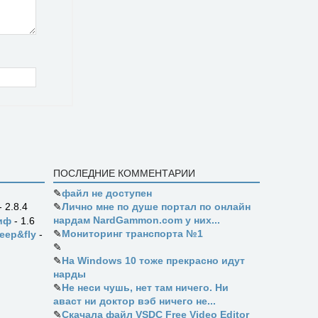
ПОСЛЕДНИЕ КОММЕНТАРИИ
✎
файл не доступен
✎
Лично мне по душе портал по онлайн
- 2.8.4
нардам NardGammon.com у них...
иф
- 1.6
✎
Мониторинг транспорта №1
eep&fly
-
✎
✎
На Windows 10 тоже прекрасно идут
нарды
✎
Не неси чушь, нет там ничего. Ни
аваст ни доктор вэб ничего не...
✎
Скачала файл VSDC Free Video Editor