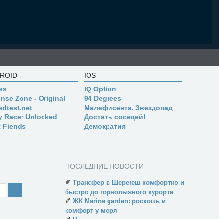
ROID
IOS
ss
IQ Option
nse Zone - Original
94 Degrees
edtest.net
Малефисента. Звездопад
ly Racer Unlocked
Достать соседей!
t Fiends
Демократия
ПОСЛЕДНИЕ НОВОСТИ
✐
Трансфер в Шерегеш комфортно и
быстро до горнолыжного курорта
✐
ЖК Marine garden: роскошь и
комфорт у моря