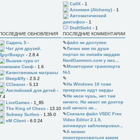
CallX
- 1
Алхимия (Alchemy)
- 1
Автоматический
диктофон
- 1
DraftSight
- 1
ПОСЛЕДНИЕ ОБНОВЛЕНИЯ
ПОСЛЕДНИЕ КОММЕНТАРИИ
Садись 5
-
✎
файл не доступен
✎
Лично мне по душе
Чат для друзей.
портал по онлайн нардам
ДругВокруг
- 2.8.4
NardGammon.com у них...
Вышки-тура от
✎
Мониторинг транспорта
компании Скиф
- 1.6
№1
Качественные матрасы
✎
от Sleep&fly
- 2.5.2
✎
На Windows 10 тоже
CCleaner
- 5.13
прекрасно идут нарды
Английский для детей
-
✎
Не неси чушь, нет там
7.4
ничего. Ни аваст ни доктор
LiveGames
- 1_85
вэб ничего не...
The King of Chess
- 13.10
✎
Скачала файл VSDC Free
Subway Surfers
- 1.35.0
Video Editor 2.1.9,
eM Client
- 6.0.24
антивирус заблокировал...
✎
А можно
поинтересоваться каким