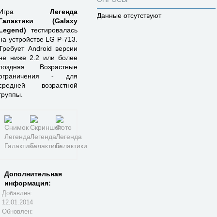
Игра
Легенда
Данные отсутствуют
Галактики (Galaxy
Legend)
тестировалась
на устройстве LG P-713.
Требует Android версии
не ниже 2.2 или более
поздняя. Возрастные
ограничения - для
средней возрастной
группы.
Дополнительная
информация:
Добавлен:
12.01.2014
Обновлен: