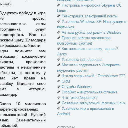
власть.
✐
Настройка микрофона Skype в ОС
Linux.
Одержать победу в игре
✐
Регистрация электронной почты
не просто,
✐
Установка Windows XP. Инструкция в
нескончаемые силы
картинках
противника будут
✐
Автозагрузка программ в Windows
подстерегать Вас на
✐
Принцип работы архиватора
каждом шагу. Благодаря
(Алгоритмы сжатия)
широкомасштабности
✐
Как поставить на папку пароль?
игры помните: вам
Легко
угрожают космические
✐
Установка ssh-сервера
пираты, вражеские
✐
Масштаб подпольного Интернета
заставы и неизученные
неуклонно растёт
объекты, и поэтому у
✐
Что за зверь такой - TeamViewer ???
вас нет права на
✐
CRM
ошибку. Впишите свое
✐
Службы Windows
имя в историю,
✐
DropBox – виртуальная флешка
командир!
✐
Что такое Nepomuk?
✐
Создание загрузочной флешки Linux
Около 10 миллионов
✐
Установка игр и приложений в
зарегистрированных
Android
пользователей. Русский
язык. Замечательный
геймплей.
ОПРОСЫ