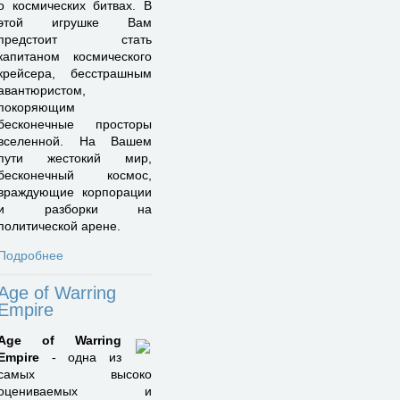
о космических битвах. В
этой игрушке Вам
предстоит стать
капитаном космического
крейсера, бесстрашным
авантюристом,
покоряющим
бесконечные просторы
вселенной. На Вашем
пути жестокий мир,
бесконечный космос,
враждующие корпорации
и разборки на
политической арене.
Подробнее
Age of Warring
Empire
Age of Warring
Empire
- одна из
самых высоко
оцениваемых и