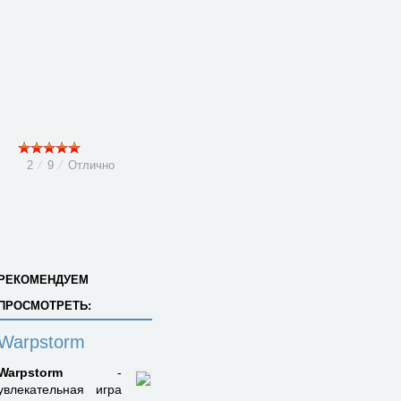
2
⁄
9
⁄
Отлично
РЕКОМЕНДУЕМ
ПРОСМОТРЕТЬ:
Warpstorm
Warpstorm
-
увлекательная игра