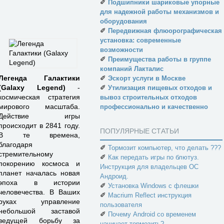
✐
Подшипники шариковые упорные
для надежной работы механизмов и
оборудования
✐
Передвижная флюорографическая
установка: современные
возможности
✐
Преимущества работы в группе
компаний Лакталис
✐
Легенда Галактики
Эскорт услуги в Москве
✐
(Galaxy Legend)
-
Утилизация пищевых отходов и
космическая стратегия
вывоз строительных отходов
мирового масштаба.
профессионально и качественно
Действие игры
происходит в 2841 году.
ПОПУЛЯРНЫЕ СТАТЬИ
В те времена,
благодаря
✐
Тормозит компьютер, что делать ???
стремительному
✐
Как передать игры по блютуз.
покорению космоса и
Инструкция для владельцев ОС
планет началась новая
Андроид.
эпоха в истории
✐
Установка Windows с флешки
человечества. В Ваших
✐
Macrium Reflect инструкция
руках управление
пользователя
небольшой заставой
✐
Почему Android со временем
ведущей борьбу за
начинает тормозить?