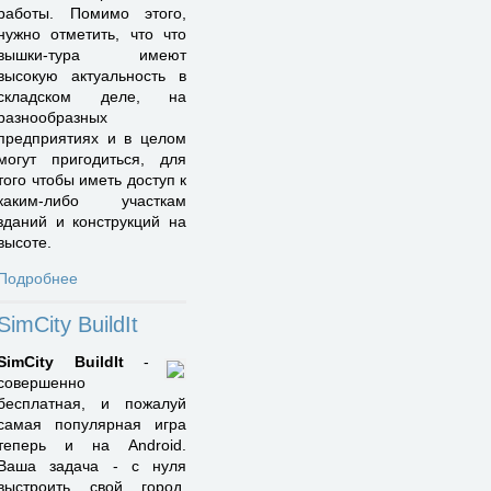
работы. Помимо этого,
нужно отметить, что что
вышки-тура имеют
высокую актуальность в
складском деле, на
разнообразных
предприятиях и в целом
могут пригодиться, для
того чтобы иметь доступ к
каким-либо участкам
зданий и конструкций на
высоте.
Подробнее
SimCity BuildIt
SimCity BuildIt
-
совершенно
бесплатная, и пожалуй
самая популярная игра
теперь и на Android.
Ваша задача - с нуля
выстроить свой город.