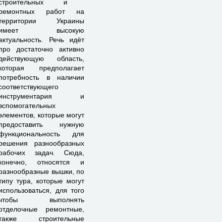
строительных и
ремонтных работ на
территории Украины
имеет высокую
актуальность. Речь идёт
про достаточно активно
действующую область,
которая предполагает
потребность в наличии
соответствующего
инструментария и
вспомогательных
элементов, которые могут
предоставить нужную
функциональность для
решения разнообразных
рабочих задач. Сюда,
конечно, относятся и
разнообразные вышки, по
типу тура, которые могут
использоваться, для того
чтобы выполнять
отделочные ремонтные,
также строительные