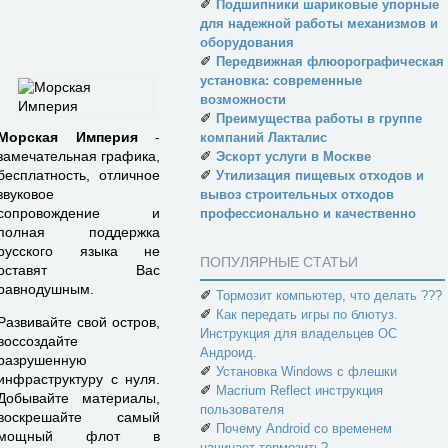
✐
Подшипники шариковые упорные
для надежной работы механизмов и
оборудования
✐
Передвижная флюорографическая
установка: современные
возможности
✐
Преимущества работы в группе
Морская Империя
-
компаний Лакталис
✐
замечательная графика,
Эскорт услуги в Москве
✐
бесплатность, отличное
Утилизация пищевых отходов и
звуковое
вывоз строительных отходов
сопровождение и
профессионально и качественно
полная поддержка
русского языка не
ПОПУЛЯРНЫЕ СТАТЬИ
оставят Вас
равнодушным.
✐
Тормозит компьютер, что делать ???
✐
Как передать игры по блютуз.
Развивайте свой остров,
Инструкция для владельцев ОС
воссоздайте
Андроид.
разрушенную
✐
Установка Windows с флешки
инфраструктуру с нуля.
✐
Macrium Reflect инструкция
Добывайте материалы,
пользователя
воскрешайте самый
✐
Почему Android со временем
мощный флот в
начинает тормозить?