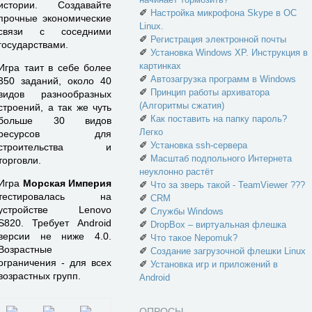
истории. Создавайте
✐
Настройка микрофона Skype в ОС
прочные экономические
Linux.
связи с соседними
✐
Регистрация электронной почты
государствами.
✐
Установка Windows XP. Инструкция в
картинках
Игра таит в себе более
✐
Автозагрузка программ в Windows
350 заданий, около 40
✐
Принцип работы архиватора
видов разнообразных
(Алгоритмы сжатия)
строений, а так же чуть
✐
Как поставить на папку пароль?
больше 30 видов
Легко
ресурсов для
✐
Установка ssh-сервера
строительства и
✐
Масштаб подпольного Интернета
торговли.
неуклонно растёт
Игра
Морская Империя
✐
Что за зверь такой - TeamViewer ???
тестировалась на
✐
CRM
устройстве Lenovo
✐
Службы Windows
S820. Требует Android
✐
DropBox – виртуальная флешка
версии не ниже 4.0.
✐
Что такое Nepomuk?
Возрастные
✐
Создание загрузочной флешки Linux
ограничения - для всех
✐
Установка игр и приложений в
возрастных групп.
Android
ОПРОСЫ