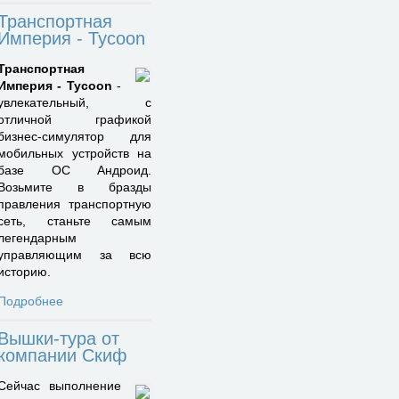
Транспортная
Империя - Tycoon
Транспортная
Империя - Tycoon
-
увлекательный, с
отличной графикой
бизнес-симулятор для
мобильных устройств на
базе ОС Андроид.
Возьмите в бразды
правления транспортную
сеть, станьте самым
легендарным
управляющим за всю
историю.
Подробнее
Вышки-тура от
компании Скиф
Сейчас выполнение