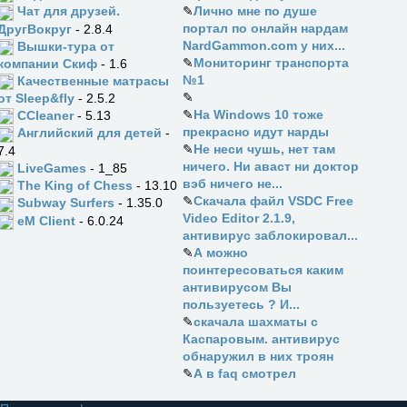
✎
Лично мне по душе
Чат для друзей.
портал по онлайн нардам
ДругВокруг
- 2.8.4
NardGammon.com у них...
Вышки-тура от
✎
Мониторинг транспорта
компании Скиф
- 1.6
№1
Качественные матрасы
✎
от Sleep&fly
- 2.5.2
✎
На Windows 10 тоже
CCleaner
- 5.13
прекрасно идут нарды
Английский для детей
-
✎
Не неси чушь, нет там
7.4
ничего. Ни аваст ни доктор
LiveGames
- 1_85
вэб ничего не...
The King of Chess
- 13.10
✎
Скачала файл VSDC Free
Subway Surfers
- 1.35.0
Video Editor 2.1.9,
eM Client
- 6.0.24
антивирус заблокировал...
✎
А можно
поинтересоваться каким
антивирусом Вы
пользуетесь ? И...
✎
скачала шахматы с
Каспаровым. антивирус
обнаружил в них троян
✎
А в faq смотрел