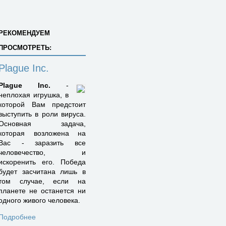
РЕКОМЕНДУЕМ
ПРОСМОТРЕТЬ:
Plague Inc.
Plague Inc.
-
неплохая игрушка, в
которой Вам предстоит
выступить в роли вируса.
Основная задача,
которая возложена на
Вас - заразить все
человечество, и
искоренить его. Победа
будет засчитана лишь в
том случае, если на
планете не останется ни
одного живого человека.
Подробнее