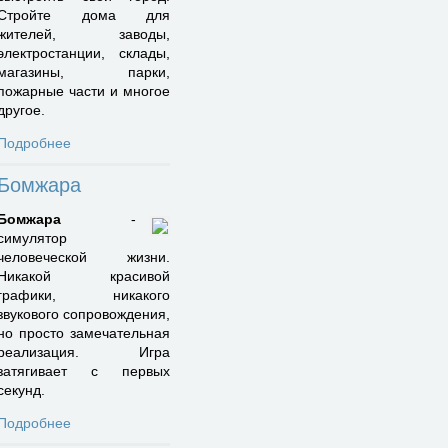
Стройте дома для
жителей, заводы,
электростанции, склады,
магазины, парки,
пожарные части и многое
другое.
Подробнее
Бомжара
Бомжара
-
симулятор
человеческой жизни.
Никакой красивой
графики, никакого
звукового сопровождения,
но просто замечательная
реализация. Игра
затягивает с первых
секунд.
Подробнее