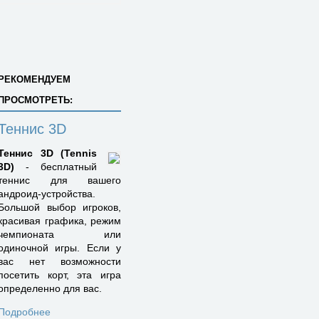
РЕКОМЕНДУЕМ
ПРОСМОТРЕТЬ:
Теннис 3D
Теннис 3D (Tennis
3D)
- бесплатный
теннис для вашего
андроид-устройства.
Большой выбор игроков,
красивая графика, режим
чемпионата или
одиночной игры. Если у
вас нет возможности
посетить корт, эта игра
определенно для вас.
Подробнее