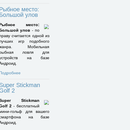
Рыбное место:
Большой улов
Рыбное место:
Большой улов
- по
праву считается одной из
лучших игр подобного
жанра. Мобильная
рыбная ловля для
устройств на базе
Андроид.
Подробнее
Super Stickman
Golf 2
Super Stickman
Golf 2
- бесплатный
мини-гольф для вашего
смартфона на базе
Андроид.