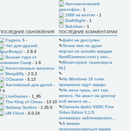
Автоматический
диктофон
- 1
1000 на костях
- 1
DraftSight
- 1
Sokoban
- 1
ПОСЛЕДНИЕ ОБНОВЛЕНИЯ
ПОСЛЕДНИЕ КОММЕНТАРИИ
Садись 5
-
✎
файл не доступен
✎
Лично мне по душе
Чат для друзей.
портал по онлайн нардам
ДругВокруг
- 2.8.4
NardGammon.com у них...
Вышки-тура от
✎
Мониторинг транспорта
компании Скиф
- 1.6
№1
Качественные матрасы
✎
от Sleep&fly
- 2.5.2
✎
На Windows 10 тоже
CCleaner
- 5.13
прекрасно идут нарды
Английский для детей
-
✎
Не неси чушь, нет там
7.4
ничего. Ни аваст ни доктор
LiveGames
- 1_85
вэб ничего не...
The King of Chess
- 13.10
✎
Скачала файл VSDC Free
Subway Surfers
- 1.35.0
Video Editor 2.1.9,
eM Client
- 6.0.24
антивирус заблокировал...
✎
А можно
поинтересоваться каким