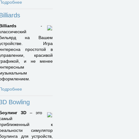
Подробнее
Billiards
Billiards
-
классический
бильярд на Вашем
устройстве. Игра
интересна простотой в
управлении, красивой
графикой, и не менее
интересным
музыкальным
оформлением.
Подробнее
3D Bowling
Боулинг 3D
– это
самый
приближенный к
реальности симулятор
боулинга для устройств,