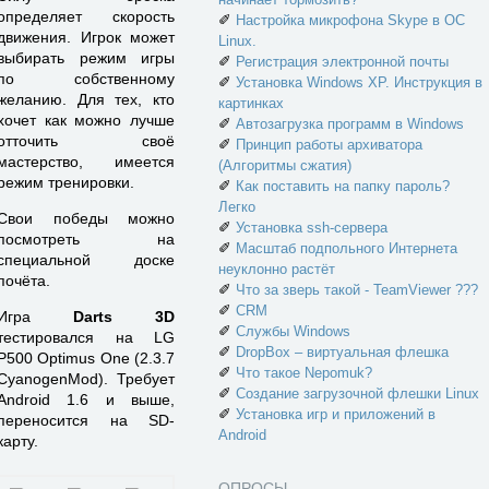
определяет скорость
✐
Настройка микрофона Skype в ОС
движения. Игрок может
Linux.
выбирать режим игры
✐
Регистрация электронной почты
по собственному
✐
Установка Windows XP. Инструкция в
желанию. Для тех, кто
картинках
хочет как можно лучше
✐
Автозагрузка программ в Windows
отточить своё
✐
Принцип работы архиватора
мастерство, имеется
(Алгоритмы сжатия)
режим тренировки.
✐
Как поставить на папку пароль?
Легко
Свои победы можно
✐
Установка ssh-сервера
посмотреть на
✐
Масштаб подпольного Интернета
специальной доске
неуклонно растёт
почёта.
✐
Что за зверь такой - TeamViewer ???
✐
CRM
Игра
Darts 3D
✐
Службы Windows
тестировался на LG
✐
DropBox – виртуальная флешка
P500 Optimus One (2.3.7
✐
Что такое Nepomuk?
CyanogenMod). Требует
✐
Создание загрузочной флешки Linux
Android 1.6 и выше,
✐
Установка игр и приложений в
переносится на SD-
Android
карту.
ОПРОСЫ