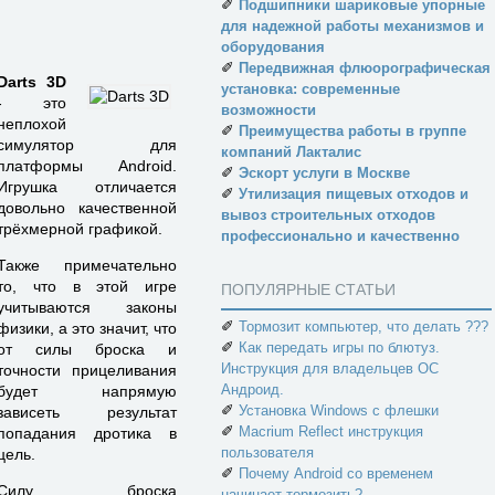
✐
Подшипники шариковые упорные
для надежной работы механизмов и
оборудования
✐
Передвижная флюорографическая
Darts 3D
установка: современные
- это
возможности
неплохой
✐
Преимущества работы в группе
симулятор для
компаний Лакталис
платформы Android.
✐
Эскорт услуги в Москве
Игрушка отличается
✐
Утилизация пищевых отходов и
довольно качественной
вывоз строительных отходов
трёхмерной графикой.
профессионально и качественно
Также примечательно
то, что в этой игре
ПОПУЛЯРНЫЕ СТАТЬИ
учитываются законы
✐
Тормозит компьютер, что делать ???
физики, а это значит, что
✐
Как передать игры по блютуз.
от силы броска и
Инструкция для владельцев ОС
точности прицеливания
Андроид.
будет напрямую
✐
Установка Windows с флешки
зависеть результат
✐
Macrium Reflect инструкция
попадания дротика в
пользователя
цель.
✐
Почему Android со временем
Силу броска
начинает тормозить?