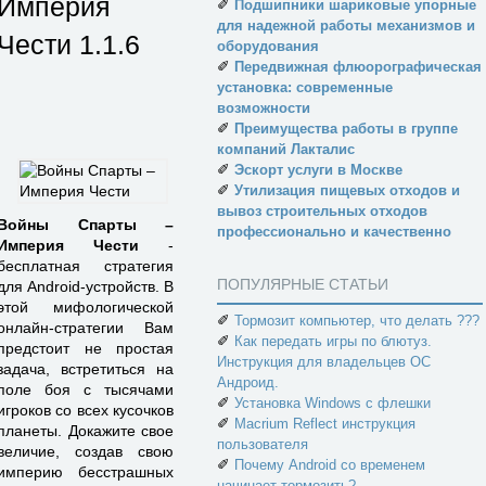
Империя
✐
Подшипники шариковые упорные
для надежной работы механизмов и
Чести
1.1.6
оборудования
✐
Передвижная флюорографическая
установка: современные
возможности
✐
Преимущества работы в группе
компаний Лакталис
✐
Эскорт услуги в Москве
✐
Утилизация пищевых отходов и
вывоз строительных отходов
Войны Спарты –
профессионально и качественно
Империя Чести
-
бесплатная стратегия
ПОПУЛЯРНЫЕ СТАТЬИ
для Android-устройств. В
этой мифологической
✐
Тормозит компьютер, что делать ???
онлайн-стратегии Вам
✐
Как передать игры по блютуз.
предстоит не простая
Инструкция для владельцев ОС
задача, встретиться на
Андроид.
поле боя с тысячами
✐
Установка Windows с флешки
игроков со всех кусочков
✐
Macrium Reflect инструкция
планеты. Докажите свое
пользователя
величие, создав свою
✐
Почему Android со временем
империю бесстрашных
начинает тормозить?