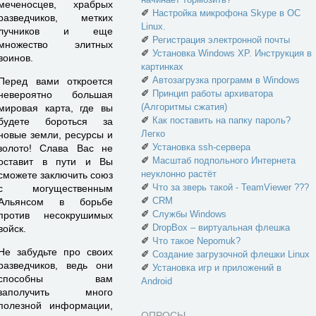
меченосцев, храбрых
✐
Настройка микрофона Skype в ОС
разведчиков, метких
Linux.
лучников и еще
✐
Регистрация электронной почты
множество элитных
✐
Установка Windows XP. Инструкция в
воинов.
картинках
✐
Автозагрузка программ в Windows
Перед вами откроется
✐
Принцип работы архиватора
невероятно большая
(Алгоритмы сжатия)
мировая карта, где вы
✐
Как поставить на папку пароль?
будете бороться за
Легко
новые земли, ресурсы и
✐
Установка ssh-сервера
золото! Слава Вас не
✐
Масштаб подпольного Интернета
оставит в пути и Вы
неуклонно растёт
сможете заключить союз
✐
Что за зверь такой - TeamViewer ???
с могущественным
✐
CRM
Альянсом в борьбе
✐
Службы Windows
против несокрушимых
✐
DropBox – виртуальная флешка
войск.
✐
Что такое Nepomuk?
Не забудьте про своих
✐
Создание загрузочной флешки Linux
разведчиков, ведь они
✐
Установка игр и приложений в
способны вам
Android
заполучить много
полезной информации,
ОПРОСЫ