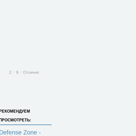
2
⁄
9
⁄
Отлично
РЕКОМЕНДУЕМ
ПРОСМОТРЕТЬ:
Defense Zone -