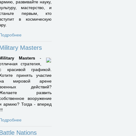
армию, развивайте науку,
культуру, мастерство, и
станьте первым, кто
вступит в космическую
эру.
Подробнее
Military Masters
Military Masters
-
отличная стратегия,
с красивой графикой.
Хотите принять участие
на мировой арене
военных действий?
Желаете развить
собственное вооружение
и армию? Тогда - вперед
!!!
Подробнее
Battle Nations