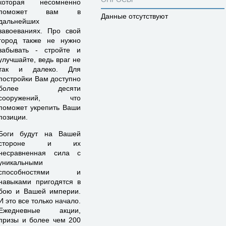
которая несомненно
поможет вам в
Данные отсутствуют
дальнейших
завоеваниях. Про свой
город также не нужно
забывать - стройте и
улучшайте, ведь враг не
так и далеко. Для
постройки Вам доступно
более десяти
сооружений, что
поможет укрепить Ваши
позиции.
Боги будут на Вашей
стороне и их
несравненная сила с
уникальными
способностями и
навыками пригодятся в
бою и Вашей империи.
И это все только начало.
Ежедневные акции,
призы и более чем 200