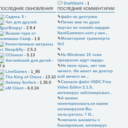
DraftSight
- 1
ПОСЛЕДНИЕ ОБНОВЛЕНИЯ
ПОСЛЕДНИЕ КОММЕНТАРИИ
Садись 5
-
✎
файл не доступен
✎
Лично мне по душе
Чат для друзей.
портал по онлайн нардам
ДругВокруг
- 2.8.4
NardGammon.com у них...
Вышки-тура от
✎
Мониторинг транспорта
компании Скиф
- 1.6
№1
Качественные матрасы
✎
от Sleep&fly
- 2.5.2
✎
На Windows 10 тоже
CCleaner
- 5.13
прекрасно идут нарды
Английский для детей
-
✎
Не неси чушь, нет там
7.4
ничего. Ни аваст ни доктор
LiveGames
- 1_85
вэб ничего не...
The King of Chess
- 13.10
✎
Скачала файл VSDC Free
Subway Surfers
- 1.35.0
Video Editor 2.1.9,
eM Client
- 6.0.24
антивирус заблокировал...
✎
А можно
поинтересоваться каким
антивирусом Вы
пользуетесь ? И...
✎
скачала шахматы с
Каспаровым. антивирус