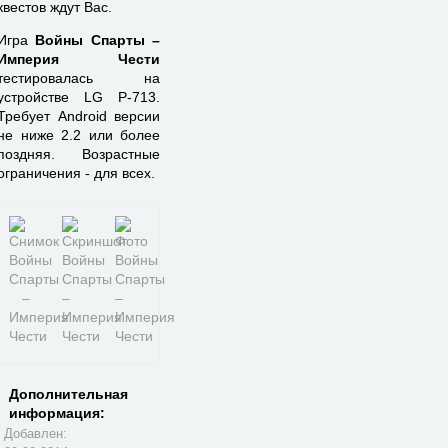
квестов ждут Вас.
Игра
Войны Спарты –
Империя Чести
тестировалась на
устройстве LG P-713.
Требует Android версии
не ниже 2.2 или более
поздняя. Возрастные
ограничения - для всех.
Дополнительная
информация:
Добавлен: