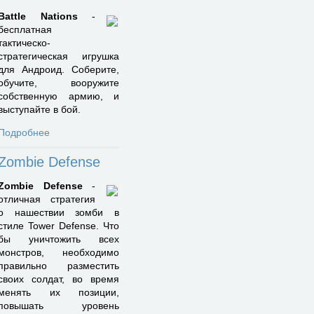
Battle Nations
-
бесплатная
тактическо-
стратегическая игрушка
для Андроид. Соберите,
обучите, вооружите
собственную армию, и
выступайте в бой.
Подробнее
Zombie Defense
Zombie Defense
-
отличная стратегия
о нашествии зомби в
стиле Tower Defense. Что
бы уничтожить всех
монстров, необходимо
правильно разместить
своих солдат, во время
менять их позиции,
повышать уровень