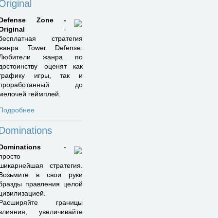
Original
Defense Zone -
Original
-
бесплатная стратегия
жанра Tower Defense.
Любители жанра по
достоинству оценят как
графику игры, так и
проработанный до
мелочей геймплей.
Подробнее
Dominations
Dominations
-
просто
шикарнейшая стратегия.
Возьмите в свои руки
бразды правления целой
цивилизацией.
Расширяйте границы
влияния, увеличивайте