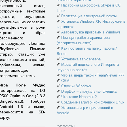
популярность:
✐
Настройка микрофона Skype в ОС
рисованный стиль,
Linux.
остроумные текстовые
✐
Регистрация электронной почты
диалоги, популярные
✐
Установка Windows XP. Инструкция в
персонажи из советских
картинках
мультфильмов в роли
✐
Автозагрузка программ в Windows
игроков и образ
✐
Принцип работы архиватора
бессменного
(Алгоритмы сжатия)
телеведущего Леонида
✐
Как поставить на папку пароль?
Якубовича. Помимо
Легко
старых, ставших уже
✐
Установка ssh-сервера
классическими заданий,
✐
Масштаб подпольного Интернета
добавлены, новые,
неуклонно растёт
затрагивающие
✐
Что за зверь такой - TeamViewer ???
современные темы.
✐
CRM
Игра
Поле Чудес
✐
Службы Windows
тестировалась на LG
✐
DropBox – виртуальная флешка
P500 Optimus One (2.3.3
✐
Что такое Nepomuk?
Gingerbread). Требует
✐
Создание загрузочной флешки Linux
Android 1.6 и выше,
✐
Установка игр и приложений в
переносится на SD-
Android
карту.
ОПРОСЫ