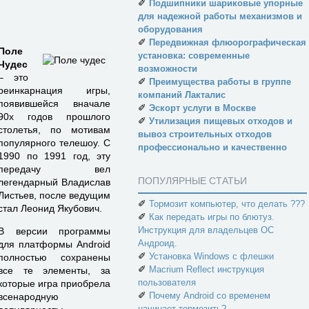
✐
Подшипники шариковые упорные
для надежной работы механизмов и
оборудования
✐
Передвижная флюорографическая
Поле
установка: современные
Чудес
возможности
– это
✐
Преимущества работы в группе
реинкарнация игры,
компаний Лакталис
появившейся вначале
✐
Эскорт услуги в Москве
90х годов прошлого
✐
Утилизация пищевых отходов и
столетья, по мотивам
вывоз строительных отходов
популярного телешоу. C
профессионально и качественно
1990 по 1991 год, эту
передачу вел
ПОПУЛЯРНЫЕ СТАТЬИ
легендарный Владислав
Листьев, после ведущим
✐
Тормозит компьютер, что делать ???
стал Леонид Якубович.
✐
Как передать игры по блютуз.
Инструкция для владельцев ОС
В версии программы
Андроид.
для платформы Android
✐
Установка Windows с флешки
полностью сохранены
✐
Macrium Reflect инструкция
все те элементы, за
пользователя
которые игра приобрела
✐
Почему Android со временем
всенародную
начинает тормозить?