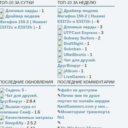
ТОП-10 ЗА СУТКИ
ТОП-10 ЗА НЕДЕЛЮ
Длинные нарды
- 1
Драйвер модема
Драйвер модема
Мегафон 150-2 ( Huawei
E3372s и E3372h )
- 6
Мегафон 150-2 ( Huawei
Длинные нарды
- 3
E3372s и E3372h )
- 1
UTFCast Express
- 3
Subway Surfers
- 2
DraftSight
- 1
Sokoban
- 1
UNetBootin
- 1
Чат для друзей.
ДругВокруг
- 1
jAlbum
- 1
LiveGames
- 1
ПОСЛЕДНИЕ ОБНОВЛЕНИЯ
ПОСЛЕДНИЕ КОММЕНТАРИИ
Садись 5
-
✎
файл не доступен
✎
Лично мне по душе
Чат для друзей.
портал по онлайн нардам
ДругВокруг
- 2.8.4
NardGammon.com у них...
Вышки-тура от
✎
Мониторинг транспорта
компании Скиф
- 1.6
№1
Качественные матрасы
✎
от Sleep&fly
- 2.5.2
✎
На Windows 10 тоже