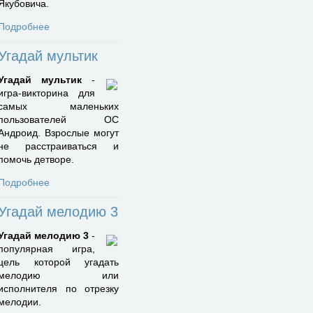
Якубовича.
Подробнее
Угадай мультик
Угадай мультик
-
игра-викторина для
самых маленьких
пользователей ОС
Андроид. Взрослые могут
не расстраиваться и
помочь детворе.
Подробнее
Угадай мелодию 3
Угадай мелодию 3
-
популярная игра,
цель которой угадать
мелодию или
исполнителя по отрезку
мелодии.