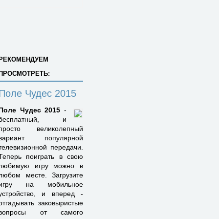
РЕКОМЕНДУЕМ
ПРОСМОТРЕТЬ:
Поле Чудес 2015
Поле Чудес 2015
-
бесплатный, и
просто великолепный
вариант популярной
телевизионной передачи.
Теперь поиграть в свою
любимую игру можно в
любом месте. Загрузите
игру на мобильное
устройство, и вперед -
отгадывать заковыристые
вопросы от самого