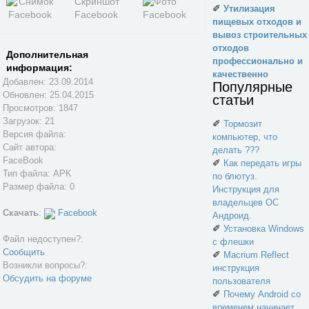
✐
Утилизация
пищевых отходов и
вывоз строительных
отходов
Дополнительная
профессионально и
информация:
качественно
Добавлен: 23.09.2014
Популярные
Обновлен:
25.04.2015
статьи
Просмотров: 1847
Загрузок: 21
✐
Тормозит
Версия файла:
компьютер, что
Сайт автора:
делать ???
FaceBook
✐
Как передать игры
Тип файла: APK
по блютуз.
Размер файла: 0
Инструкция для
владельцев ОС
Скачать
:
Facebook
Андроид.
✐
Установка Windows
Файл недоступен?:
с флешки
Сообщить
✐
Macrium Reflect
Возникли вопросы?:
инструкция
Обсудить на форуме
пользователя
✐
Почему Android со
временем начинает