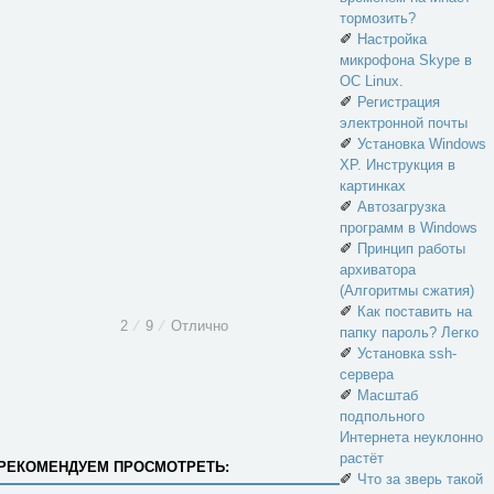
тормозить?
✐
Настройка
микрофона Skype в
ОС Linux.
✐
Регистрация
электронной почты
✐
Установка Windows
XP. Инструкция в
картинках
✐
Автозагрузка
программ в Windows
✐
Принцип работы
архиватора
(Алгоритмы сжатия)
✐
Как поставить на
2
⁄
9
⁄
Отлично
папку пароль? Легко
✐
Установка ssh-
сервера
✐
Масштаб
подпольного
Интернета неуклонно
растёт
РЕКОМЕНДУЕМ ПРОСМОТРЕТЬ:
✐
Что за зверь такой