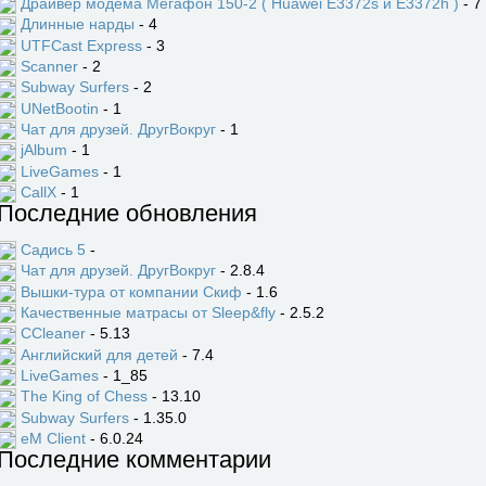
Драйвер модема Мегафон 150-2 ( Huawei E3372s и E3372h )
- 7
Длинные нарды
- 4
UTFCast Express
- 3
Scanner
- 2
Subway Surfers
- 2
UNetBootin
- 1
Чат для друзей. ДругВокруг
- 1
jAlbum
- 1
LiveGames
- 1
CallX
- 1
Последние обновления
Садись 5
-
Чат для друзей. ДругВокруг
- 2.8.4
Вышки-тура от компании Скиф
- 1.6
Качественные матрасы от Sleep&fly
- 2.5.2
CCleaner
- 5.13
Английский для детей
- 7.4
LiveGames
- 1_85
The King of Chess
- 13.10
Subway Surfers
- 1.35.0
eM Client
- 6.0.24
Последние комментарии