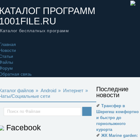
КАТАЛОГ ПРОГРАММ
1001FILE.RU
Каталог бесплатных программ
Главная
Новости
Статьи
Файлы
Форум
Обратная связь
Последние
Каталог файлов
»
Android
»
Интернет
»
новости
Чаты/Социальные сети
✐
Трансфер в
Шерегеш комфортно
и быстро до
горнолыжного
Facebook
курорта
✐
ЖК Marine garden: