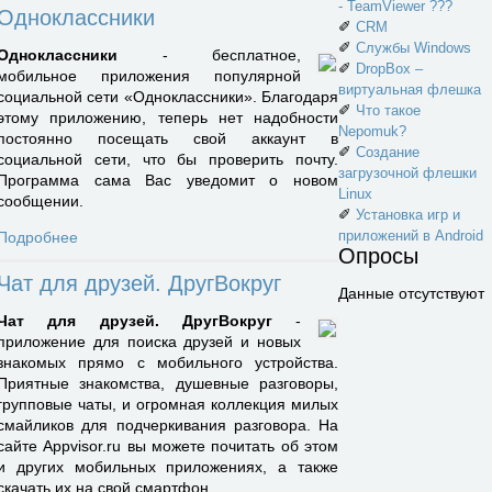
- TeamViewer ???
Одноклассники
✐
CRM
✐
Службы Windows
Одноклассники
- бесплатное,
✐
DropBox –
мобильное приложения популярной
виртуальная флешка
социальной сети «Одноклассники». Благодаря
✐
Что такое
этому приложению, теперь нет надобности
Nepomuk?
постоянно посещать свой аккаунт в
✐
Создание
социальной сети, что бы проверить почту.
загрузочной флешки
Программа сама Вас уведомит о новом
Linux
сообщении.
✐
Установка игр и
приложений в Android
Подробнее
Опросы
Чат для друзей. ДругВокруг
Данные отсутствуют
Чат для друзей. ДругВокруг
-
приложение для поиска друзей и новых
знакомых прямо с мобильного устройства.
Приятные знакомства, душевные разговоры,
групповые чаты, и огромная коллекция милых
смайликов для подчеркивания разговора. На
сайте Appvisor.ru вы можете почитать об этом
и других мобильных приложениях, а также
скачать их на свой смартфон.