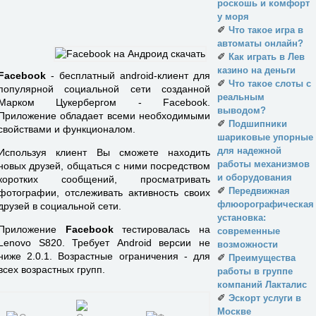
роскошь и комфорт
у моря
✐
Что такое игра в
автоматы онлайн?
✐
Как играть в Лев
казино на деньги
Facebook
- бесплатный android-клиент для
✐
Что такое слоты с
популярной социальной сети созданной
реальным
Марком Цукербергом - Facebook.
выводом?
Приложение обладает всеми необходимыми
✐
Подшипники
свойствами и функционалом.
шариковые упорные
для надежной
Используя клиент Вы сможете находить
работы механизмов
новых друзей, общаться с ними посредством
и оборудования
коротких сообщений, просматривать
✐
Передвижная
фотографии, отслеживать активность своих
флюорографическая
друзей в социальной сети.
установка:
Приложение
Facebook
тестировалась на
современные
Lenovo S820. Требует Android версии не
возможности
ниже 2.0.1. Возрастные ограничения - для
✐
Преимущества
всех возрастных групп.
работы в группе
компаний Лакталис
✐
Эскорт услуги в
Москве