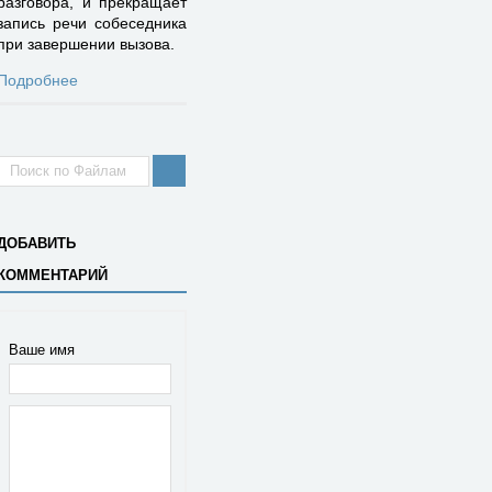
разговора, и прекращает
запись речи собеседника
при завершении вызова.
Подробнее
ДОБАВИТЬ
КОММЕНТАРИЙ
Ваше имя