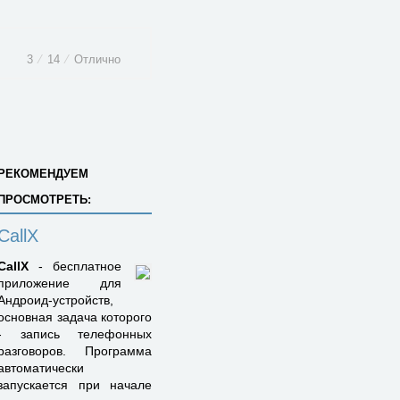
3
⁄
14
⁄
Отлично
РЕКОМЕНДУЕМ
ПРОСМОТРЕТЬ:
CallX
CallX
- бесплатное
приложение для
Андроид-устройств,
основная задача которого
- запись телефонных
разговоров. Программа
автоматически
запускается при начале