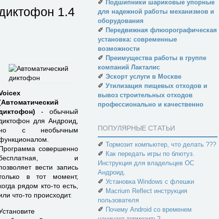
✐
Подшипники шариковые упорные
диктофон
1.4
для надежной работы механизмов и
оборудования
✐
Передвижная флюорографическая
установка: современные
возможности
✐
Преимущества работы в группе
компаний Лакталис
✐
Эскорт услуги в Москве
✐
Утилизация пищевых отходов и
Voicex
вывоз строительных отходов
(Автоматический
профессионально и качественно
диктофон)
- обычный
диктофон для Андроид,
ПОПУЛЯРНЫЕ СТАТЬИ
но с необычным
функционалом.
✐
Тормозит компьютер, что делать ???
Программа совершенно
✐
Как передать игры по блютуз.
бесплатная, и
Инструкция для владельцев ОС
позволяет вести запись
Андроид.
только в тот момент,
✐
Установка Windows с флешки
когда рядом кто-то есть,
✐
Macrium Reflect инструкция
или что-то происходит.
пользователя
✐
Почему Android со временем
Установите
начинает тормозить?