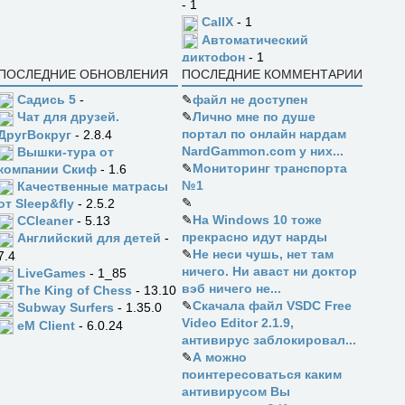
- 1
CallX
- 1
Автоматический
диктофон
- 1
ПОСЛЕДНИЕ ОБНОВЛЕНИЯ
ПОСЛЕДНИЕ КОММЕНТАРИИ
Садись 5
-
✎
файл не доступен
✎
Лично мне по душе
Чат для друзей.
портал по онлайн нардам
ДругВокруг
- 2.8.4
NardGammon.com у них...
Вышки-тура от
✎
Мониторинг транспорта
компании Скиф
- 1.6
№1
Качественные матрасы
✎
от Sleep&fly
- 2.5.2
✎
На Windows 10 тоже
CCleaner
- 5.13
прекрасно идут нарды
Английский для детей
-
✎
Не неси чушь, нет там
7.4
ничего. Ни аваст ни доктор
LiveGames
- 1_85
вэб ничего не...
The King of Chess
- 13.10
✎
Скачала файл VSDC Free
Subway Surfers
- 1.35.0
Video Editor 2.1.9,
eM Client
- 6.0.24
антивирус заблокировал...
✎
А можно
поинтересоваться каким
антивирусом Вы