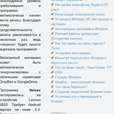
необходимый уровень
✐
Настройка микрофона Skype в ОС
срабатывания, и
Linux.
программа
✐
Регистрация электронной почты
автоматически начнет
✐
Установка Windows XP. Инструкция в
вести запись. Благодаря
картинках
этому
✐
Автозагрузка программ в Windows
продолжительность
✐
Принцип работы архиватора
записи увеличивается в
(Алгоритмы сжатия)
несколько раз, ведь
✐
Как поставить на папку пароль?
«тишина» будет просто
Легко
вырезана программой.
✐
Установка ssh-сервера
Записанный материал
✐
Масштаб подпольного Интернета
может быть
неуклонно растёт
автоматически
✐
Что за зверь такой - TeamViewer ???
синхронизирован с
✐
CRM
облачными сервисами
✐
Службы Windows
DropBox и GoogleDrive.
✐
DropBox – виртуальная флешка
✐
Что такое Nepomuk?
Программа
Voicex
✐
Создание загрузочной флешки Linux
тестировалась на
✐
Установка игр и приложений в
устройстве Lenovo
Android
S820. Требует Android
версии не ниже 2.3.
ОПРОСЫ