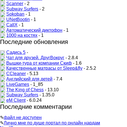
Scanner
- 2
Subway Surfers
- 2
Sokoban
- 1
UNetBootin
- 1
CallX
- 1
Автоматический диктофон
- 1
1000 на костях
- 1
Последние обновления
Садись 5
-
Чат для друзей. ДругВокруг
- 2.8.4
Вышки-тура от компании Скиф
- 1.6
Качественные матрасы от Sleep&fly
- 2.5.2
CCleaner
- 5.13
Английский для детей
- 7.4
LiveGames
- 1_85
The King of Chess
- 13.10
Subway Surfers
- 1.35.0
eM Client
- 6.0.24
Последние комментарии
✎
файл не доступен
✎
Лично мне по душе портал по онлайн нардам