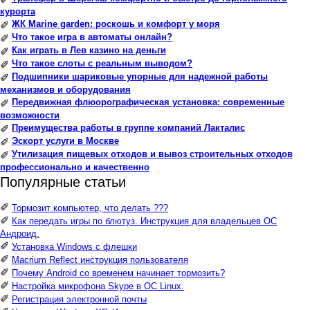
курорта
ЖК Marine garden: роскошь и комфорт у моря
✐
Что такое игра в автоматы онлайн?
✐
Как играть в Лев казино на деньги
✐
Что такое слоты с реальным выводом?
✐
Подшипники шариковые упорные для надежной работы
✐
механизмов и оборудования
Передвижная флюорографическая установка: современные
✐
возможности
Преимущества работы в группе компаний Лакталис
✐
Эскорт услуги в Москве
✐
Утилизация пищевых отходов и вывоз строительных отходов
✐
профессионально и качественно
Популярные статьи
✐
Тормозит компьютер, что делать ???
✐
Как передать игры по блютуз. Инструкция для владельцев ОС
Андроид.
✐
Установка Windows с флешки
✐
Macrium Reflect инструкция пользователя
✐
Почему Android со временем начинает тормозить?
✐
Настройка микрофона Skype в ОС Linux.
✐
Регистрация электронной почты