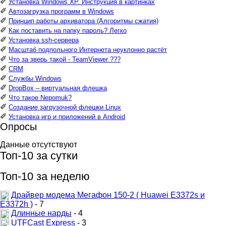
✐
Установка Windows XP. Инструкция в картинках
✐
Автозагрузка программ в Windows
✐
Принцип работы архиватора (Алгоритмы сжатия)
✐
Как поставить на папку пароль? Легко
✐
Установка ssh-сервера
✐
Масштаб подпольного Интернета неуклонно растёт
✐
Что за зверь такой - TeamViewer ???
✐
CRM
✐
Службы Windows
✐
DropBox – виртуальная флешка
✐
Что такое Nepomuk?
✐
Создание загрузочной флешки Linux
✐
Установка игр и приложений в Android
Опросы
Данные отсутствуют
Топ-10 за сутки
Топ-10 за неделю
Драйвер модема Мегафон 150-2 ( Huawei E3372s и
E3372h )
- 7
Длинные нарды
- 4
UTFCast Express
- 3