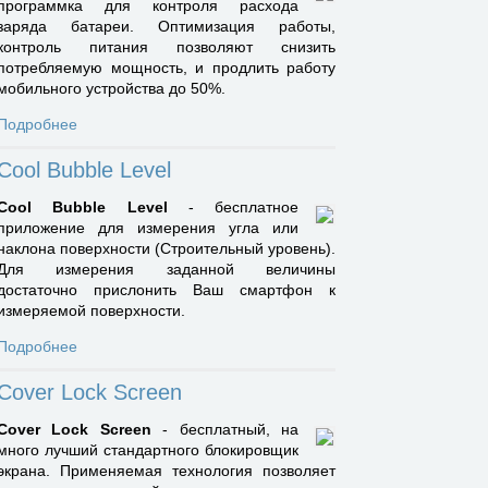
программка для контроля расхода
заряда батареи. Оптимизация работы,
контроль питания позволяют снизить
потребляемую мощность, и продлить работу
мобильного устройства до 50%.
Подробнее
Cool Bubble Level
Cool Bubble Level
- бесплатное
приложение для измерения угла или
наклона поверхности (Строительный уровень).
Для измерения заданной величины
достаточно прислонить Ваш смартфон к
измеряемой поверхности.
Подробнее
Cover Lock Screen
Cover Lock Screen
- бесплатный, на
много лучший стандартного блокировщик
экрана. Применяемая технология позволяет