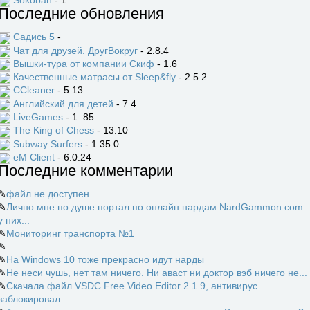
Последние обновления
Садись 5
-
Чат для друзей. ДругВокруг
- 2.8.4
Вышки-тура от компании Скиф
- 1.6
Качественные матрасы от Sleep&fly
- 2.5.2
CCleaner
- 5.13
Английский для детей
- 7.4
LiveGames
- 1_85
The King of Chess
- 13.10
Subway Surfers
- 1.35.0
eM Client
- 6.0.24
Последние комментарии
✎
файл не доступен
✎
Лично мне по душе портал по онлайн нардам NardGammon.com
у них...
✎
Мониторинг транспорта №1
✎
✎
На Windows 10 тоже прекрасно идут нарды
✎
Не неси чушь, нет там ничего. Ни аваст ни доктор вэб ничего не...
✎
Скачала файл VSDC Free Video Editor 2.1.9, антивирус
заблокировал...