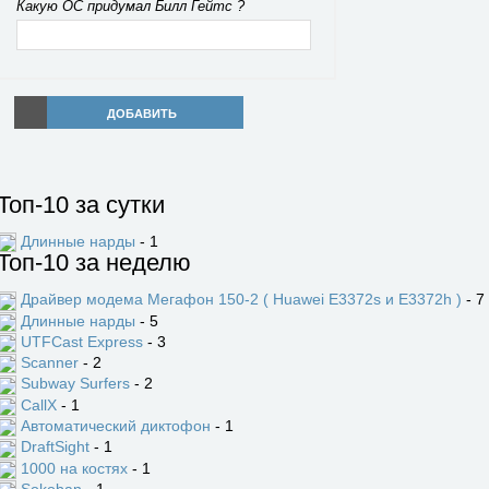
Какую ОС придумал Билл Гейтс ?
ДОБАВИТЬ
Топ-10 за сутки
Длинные нарды
- 1
Топ-10 за неделю
Драйвер модема Мегафон 150-2 ( Huawei E3372s и E3372h )
- 7
Длинные нарды
- 5
UTFCast Express
- 3
Scanner
- 2
Subway Surfers
- 2
CallX
- 1
Автоматический диктофон
- 1
DraftSight
- 1
1000 на костях
- 1
Sokoban
- 1