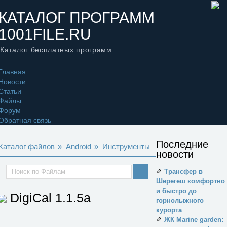
КАТАЛОГ ПРОГРАММ
1001FILE.RU
Каталог бесплатных программ
Главная
Новости
Статьи
Файлы
Форум
Обратная связь
Последние
Каталог файлов
»
Android
»
Инструменты
новости
✐
Трансфер в
Шерегеш комфортно
и быстро до
DigiCal
1.1.5a
горнолыжного
курорта
✐
ЖК Marine garden: