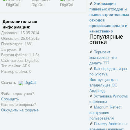
✐
Утилизация
пищевых отходов и
вывоз строительных
отходов
Дополнительная
профессионально и
информация:
качественно
Добавлен: 15.05.2014
Популярные
Обновлен:
25.04.2015
статьи
Просмотров: 1881
Загрузок: 9
✐
Тормозит
Версия файла: 1.1.5a
компьютер, что
Сайт автора:
Digibites
делать ???
Тип файла: APK
✐
Как передать игры
Размер файла: 0
по блютуз.
Инструкция для
Скачать
:
DigiCal
владельцев ОС
Андроид.
Файл недоступен?:
✐
Установка Windows
Сообщить
с флешки
Возникли вопросы?:
✐
Macrium Reflect
Обсудить на форуме
инструкция
пользователя
✐
Почему Android со
временем начинает