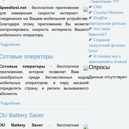
- TeamViewer ???
✐
CRM
Speedtest.net
- бесплатное приложение
✐
Службы Windows
для измерения скорости интернет-
✐
DropBox –
соединения на Вашем мобильном устройстве.
виртуальная флешка
Благодаря этому приложению Вы можете
✐
Что такое
контролировать скорость интернета Вашего
Nepomuk?
мобильного оператора.
✐
Создание
Подробнее
загрузочной флешки
Linux
Сотовые операторы
✐
Установка игр и
приложений в Android
Сотовые операторы
- бесплатное
Опросы
приложение, которое позволит Вам
Данные отсутствуют
разобраться среди бесчисленных кодов
мобильных операторов, в пару касаний
определить страну, и регион вызываемого
абонента.
Подробнее
DU Battery Saver
DU Battery Saver
- бесплатная