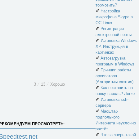
тормозить?
✐
Настройка
микрофона Skype в
ОС Linux.
✐
Регистрация
электронной почты
✐
Установка Windows
XP. Инструкция в
картинках
✐
Автозагрузка
программ в Windows
✐
Принцип работы
архиватора
(Алгоритмы сжатия)
3
⁄
13
⁄
Хорошо
✐
Как поставить на
папку пароль? Легко
✐
Установка ssh-
сервера
✐
Масштаб
подпольного
Интернета неуклонно
РЕКОМЕНДУЕМ ПРОСМОТРЕТЬ:
растёт
✐
Что за зверь такой
Speedtest.net