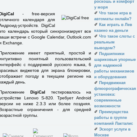
роскошь и комфорт
у моря
✐
Что такое игра в
DigiCal
- free-версия
автоматы онлайн?
отличного календаря для
✐
Как играть в Лев
Андроид-устройств. DigiCal
казино на деньги
это календарь который синхронизирует все
✐
Что такое слоты с
ваши встречи с Google Calendar, Outlook.com
реальным
и Exchange.
выводом?
Приложение имеет приятный, простой и
✐
Подшипники
интуитивно понятный пользовательский
шариковые упорные
интерфейс с поддержкой русского языка, 6
для надежной
красивых виджетов для экрана блокировки,
работы механизмов
отображает погоду в текущем регионе на
и оборудования
каждый день.
✐
Передвижная
флюорографическая
Приложение
DigiCal
тестировалось на
установка:
устройстве Lenovo S-820. Требует Android
современные
версии не ниже 2.3.3 или более поздняя.
возможности
Возрастные ограничения - для средней
✐
Преимущества
возрастной группы.
работы в группе
компаний Лакталис
✐
Эскорт услуги в
Москве