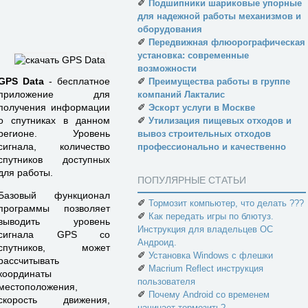
✐
Подшипники шариковые упорные
для надежной работы механизмов и
оборудования
✐
Передвижная флюорографическая
установка: современные
возможности
✐
GPS Data
- бесплатное
Преимущества работы в группе
приложение для
компаний Лакталис
✐
получения информации
Эскорт услуги в Москве
✐
о спутниках в данном
Утилизация пищевых отходов и
регионе. Уровень
вывоз строительных отходов
сигнала, количество
профессионально и качественно
спутников доступных
для работы.
ПОПУЛЯРНЫЕ СТАТЬИ
Базовый функционал
✐
Тормозит компьютер, что делать ???
программы позволяет
✐
Как передать игры по блютуз.
выводить уровень
Инструкция для владельцев ОС
сигнала GPS со
Андроид.
спутников, может
✐
Установка Windows с флешки
рассчитывать
✐
Macrium Reflect инструкция
координаты
пользователя
местоположения,
✐
Почему Android со временем
скорость движения,
начинает тормозить?