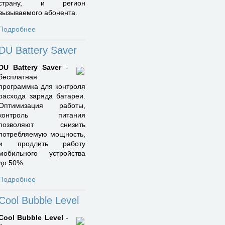
страну, и регион
вызываемого абонента.
Подробнее
DU Battery Saver
DU Battery Saver
-
бесплатная
программка для контроля
расхода заряда батареи.
Оптимизация работы,
контроль питания
позволяют снизить
потребляемую мощность,
и продлить работу
мобильного устройства
до 50%.
Подробнее
Cool Bubble Level
Cool Bubble Level
-