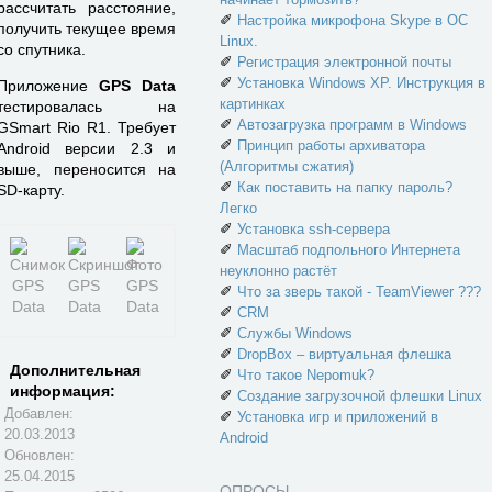
рассчитать расстояние,
✐
Настройка микрофона Skype в ОС
получить текущее время
Linux.
со спутника.
✐
Регистрация электронной почты
✐
Установка Windows XP. Инструкция в
Приложение
GPS Data
картинках
тестировалась на
✐
Автозагрузка программ в Windows
GSmart Rio R1. Требует
✐
Принцип работы архиватора
Android версии 2.3 и
(Алгоритмы сжатия)
выше, переносится на
✐
Как поставить на папку пароль?
SD-карту.
Легко
✐
Установка ssh-сервера
✐
Масштаб подпольного Интернета
неуклонно растёт
✐
Что за зверь такой - TeamViewer ???
✐
CRM
✐
Службы Windows
✐
DropBox – виртуальная флешка
Дополнительная
✐
Что такое Nepomuk?
информация:
✐
Создание загрузочной флешки Linux
Добавлен:
✐
Установка игр и приложений в
20.03.2013
Android
Обновлен:
25.04.2015
ОПРОСЫ