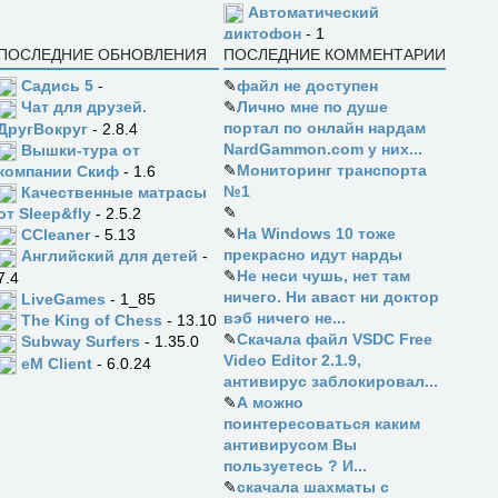
Автоматический
диктофон
- 1
ПОСЛЕДНИЕ ОБНОВЛЕНИЯ
ПОСЛЕДНИЕ КОММЕНТАРИИ
Садись 5
-
✎
файл не доступен
✎
Лично мне по душе
Чат для друзей.
портал по онлайн нардам
ДругВокруг
- 2.8.4
NardGammon.com у них...
Вышки-тура от
✎
Мониторинг транспорта
компании Скиф
- 1.6
№1
Качественные матрасы
✎
от Sleep&fly
- 2.5.2
✎
На Windows 10 тоже
CCleaner
- 5.13
прекрасно идут нарды
Английский для детей
-
✎
Не неси чушь, нет там
7.4
ничего. Ни аваст ни доктор
LiveGames
- 1_85
вэб ничего не...
The King of Chess
- 13.10
✎
Скачала файл VSDC Free
Subway Surfers
- 1.35.0
Video Editor 2.1.9,
eM Client
- 6.0.24
антивирус заблокировал...
✎
А можно
поинтересоваться каким
антивирусом Вы
пользуетесь ? И...
✎
скачала шахматы с