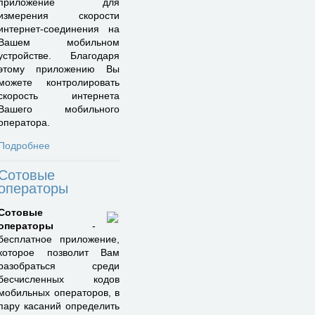
приложение для
измерения скорости
интернет-соединения на
Вашем мобильном
устройстве. Благодаря
этому приложению Вы
можете контролировать
скорость интернета
Вашего мобильного
оператора.
Подробнее
Сотовые
операторы
Сотовые
операторы
-
бесплатное приложение,
которое позволит Вам
разобраться среди
бесчисленных кодов
мобильных операторов, в
пару касаний определить