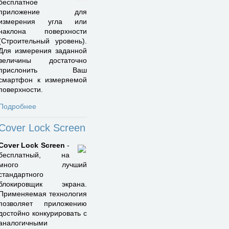
бесплатное
приложение для
измерения угла или
наклона поверхности
(Строительный уровень).
Для измерения заданной
величины достаточно
прислонить Ваш
смартфон к измеряемой
поверхности.
Подробнее
Cover Lock Screen
Cover Lock Screen
-
бесплатный, на
много лучший
стандартного
блокировщик экрана.
Применяемая технология
позволяет приложению
достойно конкурировать с
аналогичными