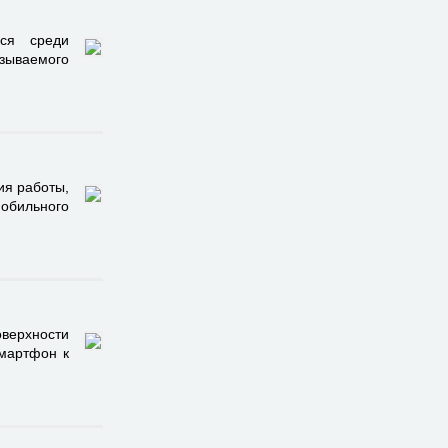
ься среди
ызываемого
ия работы,
обильного
верхности
смартфон к