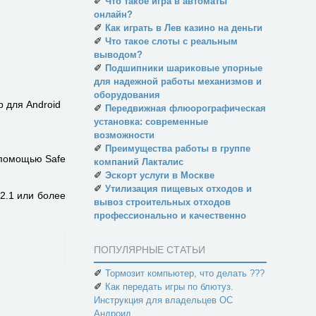
✐
Что такое игра в автоматы
онлайн?
✐
Как играть в Лев казино на деньги
✐
Что такое слоты с реальным
выводом?
✐
Подшипники шариковые упорные
для надежной работы механизмов и
оборудования
✐
Передвижная флюорографическая
установка: современные
возможности
✐
Преимущества работы в группе
 помощью Safe
компаний Лакталис
✐
Эскорт услуги в Москве
✐
Утилизация пищевых отходов и
2.1 или более
вывоз строительных отходов
профессионально и качественно
ПОПУЛЯРНЫЕ СТАТЬИ
✐
Тормозит компьютер, что делать ???
✐
Как передать игры по блютуз.
Инструкция для владельцев ОС
Андроид.