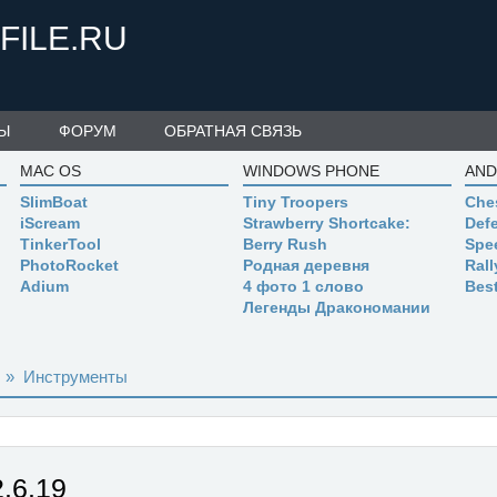
FILE.RU
Ы
ФОРУМ
ОБРАТНАЯ СВЯЗЬ
MAC OS
WINDOWS PHONE
AND
SlimBoat
Tiny Troopers
Che
iScream
Strawberry Shortcake:
Defe
TinkerTool
Berry Rush
Spe
PhotoRocket
Родная деревня
Ral
Adium
4 фото 1 слово
Bes
Легенды Дракономании
»
Инструменты
2.6.19