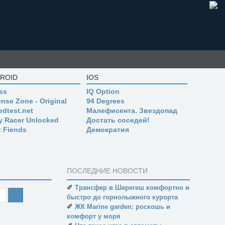
ROID
IOS
ss
IQ Option
nse Zone - Original
94 Degrees
edtest.net
Малефисента. Звездопад
ly Racer Unlocked
Достать соседей!
t Fiends
Демократия
ПОСЛЕДНИЕ НОВОСТИ
✐
Трансфер в Шерегеш комфортно и
быстро до горнолыжного курорта
✐
ЖК Marine garden: роскошь и
комфорт у моря