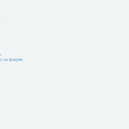
e
ь
ть на форуме