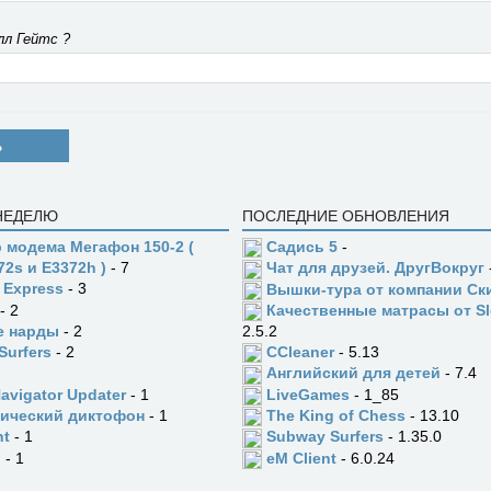
лл Гейтс ?
Ь
 НЕДЕЛЮ
ПОСЛЕДНИЕ ОБНОВЛЕНИЯ
 модема Мегафон 150-2 (
Садись 5
-
72s и E3372h )
- 7
Чат для друзей. ДругВокруг
 Express
- 3
Вышки-тура от компании Ск
- 2
Качественные матрасы от Sl
е нарды
- 2
2.5.2
Surfers
- 2
CCleaner
- 5.13
Английский для детей
- 7.4
Navigator Updater
- 1
LiveGames
- 1_85
ический диктофон
- 1
The King of Chess
- 13.10
ht
- 1
Subway Surfers
- 1.35.0
n
- 1
eM Client
- 6.0.24