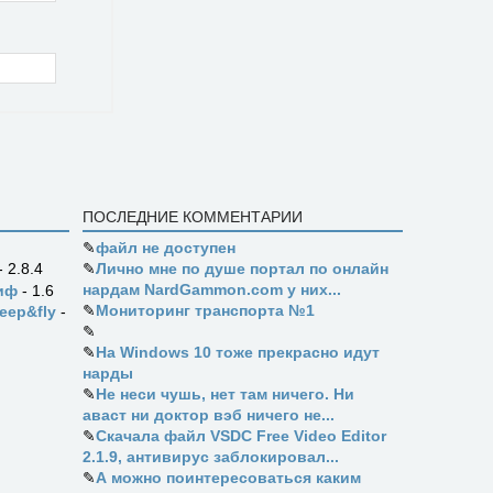
ПОСЛЕДНИЕ КОММЕНТАРИИ
✎
файл не доступен
✎
Лично мне по душе портал по онлайн
- 2.8.4
нардам NardGammon.com у них...
иф
- 1.6
✎
Мониторинг транспорта №1
eep&fly
-
✎
✎
На Windows 10 тоже прекрасно идут
нарды
✎
Не неси чушь, нет там ничего. Ни
аваст ни доктор вэб ничего не...
✎
Скачала файл VSDC Free Video Editor
2.1.9, антивирус заблокировал...
✎
А можно поинтересоваться каким