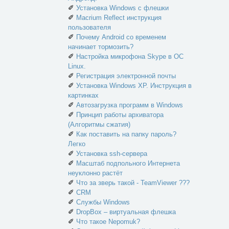
✐
Установка Windows с флешки
✐
Macrium Reflect инструкция
пользователя
✐
Почему Android со временем
начинает тормозить?
✐
Настройка микрофона Skype в ОС
Linux.
✐
Регистрация электронной почты
✐
Установка Windows XP. Инструкция в
картинках
✐
Автозагрузка программ в Windows
✐
Принцип работы архиватора
(Алгоритмы сжатия)
✐
Как поставить на папку пароль?
Легко
✐
Установка ssh-сервера
✐
Масштаб подпольного Интернета
неуклонно растёт
✐
Что за зверь такой - TeamViewer ???
✐
CRM
✐
Службы Windows
✐
DropBox – виртуальная флешка
✐
Что такое Nepomuk?