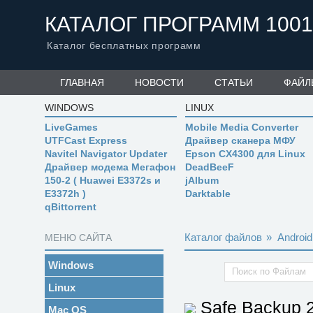
КАТАЛОГ ПРОГРАММ 1001
Каталог бесплатных программ
ГЛАВНАЯ
НОВОСТИ
СТАТЬИ
ФАЙЛ
WINDOWS
LINUX
LiveGames
Mobile Media Converter
UTFCast Express
Драйвер сканера МФУ
Navitel Navigator Updater
Epson CX4300 для Linux
Драйвер модема Мегафон
DeadBeeF
150-2 ( Huawei E3372s и
jAlbum
E3372h )
Darktable
qBittorrent
Каталог файлов
»
Android
МЕНЮ САЙТА
Windows
Linux
Safe Backup
Mac OS