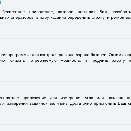
ы
есплатное приложение, которое позволит Вам разобрат
ьных операторов, в пару касаний определить страну, и регион в
ная программка для контроля расхода заряда батареи. Оптимизац
ляют снизить потребляемую мощность, и продлить работу м
сплатное приложение для измерения угла или наклона по
Для измерения заданной величины достаточно прислонить Ваш 