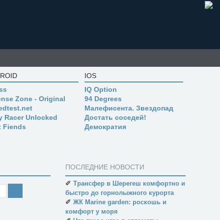
ROID
IOS
ss
IQ Option
nse Zone - Original
94 Degrees
edtest.net
Малефисента. Звездопад
ly Racer Unlocked
Достать соседей!
t Fiends
Демократия
ПОСЛЕДНИЕ НОВОСТИ
✐
Трансфер в Шерегеш комфортно и
быстро до горнолыжного курорта
✐
ЖК Marine garden: роскошь и
комфорт у моря