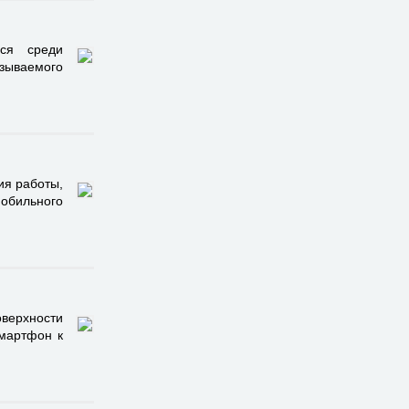
ься среди
ызываемого
ия работы,
обильного
верхности
смартфон к