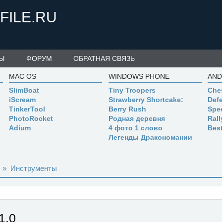
FILE.RU
Ы
ФОРУМ
ОБРАТНАЯ СВЯЗЬ
MAC OS
WINDOWS PHONE
AND
SlimBoat
Tiny Troopers
Che
iScream
Strawberry Shortcake:
Defe
TinkerTool
Berry Rush
Spe
PhotoRocket
Родная деревня
Ral
Adium
4 фото 1 слово
Bes
Легенды Дракономании
»
Инструменты
1.0