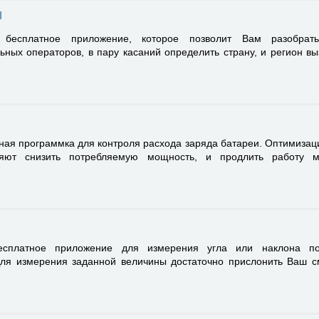
ы
есплатное приложение, которое позволит Вам разобрат
ьных операторов, в пару касаний определить страну, и регион в
ная программка для контроля расхода заряда батареи. Оптимизац
ляют снизить потребляемую мощность, и продлить работу м
сплатное приложение для измерения угла или наклона по
Для измерения заданной величины достаточно прислонить Ваш 