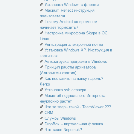
✐
Установка Windows с флешки
✐
Macrium Reflect инструкция
пользователя
✐
Почему Android со временем
начинает тормозить?
✐
Настройка микрофона Skype в ОС
Linux.
✐
Регистрация электронной почты
✐
Установка Windows XP. Инструкция в
картинках
✐
Автозагрузка программ в Windows
✐
Принцип работы архиватора
(Алгоритмы сжатия)
✐
Как поставить на папку пароль?
Легко
✐
Установка ssh-сервера
✐
Масштаб подпольного Интернета
неуклонно растёт
✐
Что за зверь такой - TeamViewer ???
✐
CRM
✐
Службы Windows
✐
DropBox – виртуальная флешка
✐
Что такое Nepomuk?