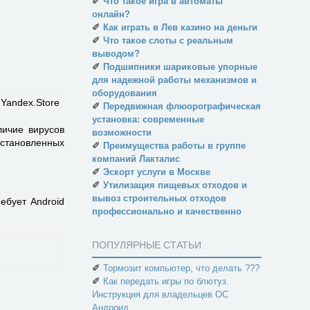
✐
Что такое игра в автоматы
онлайн?
✐
Как играть в Лев казино на деньги
✐
Что такое слоты с реальным
выводом?
✐
Подшипники шариковые упорные
для надежной работы механизмов и
оборудования
✐
Передвижная флюорографическая
установка: современные
личие вирусов
возможности
установленных
✐
Преимущества работы в группе
компаний Лакталис
✐
Эскорт услуги в Москве
✐
Утилизация пищевых отходов и
вывоз строительных отходов
ебует Android
профессионально и качественно
ПОПУЛЯРНЫЕ СТАТЬИ
✐
Тормозит компьютер, что делать ???
✐
Как передать игры по блютуз.
Инструкция для владельцев ОС
Андроид.