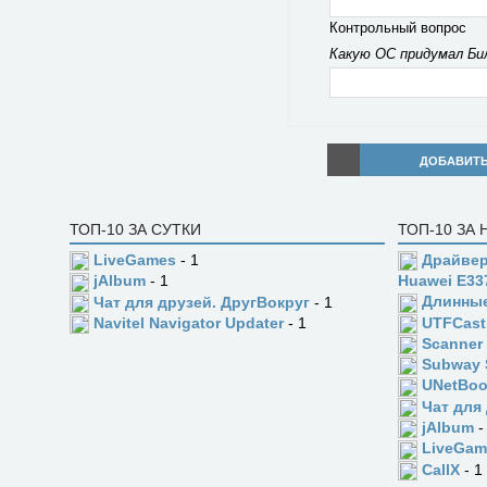
Контрольный вопрос
Какую ОС придумал Би
ДОБАВИТ
ТОП-10 ЗА СУТКИ
ТОП-10 ЗА
LiveGames
- 1
Драйвер
jAlbum
- 1
Huawei E33
Длинны
Чат для друзей. ДругВокруг
- 1
UTFCast
Navitel Navigator Updater
- 1
Scanner
Subway 
UNetBoo
Чат для
jAlbum
-
LiveGam
CallX
- 1