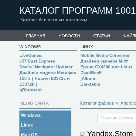
КАТАЛОГ ПРОГРАММ 1001
Каталог бесплатных программ
ГЛАВНАЯ
НОВОСТИ
СТАТЬИ
ФАЙЛ
WINDOWS
LINUX
LiveGames
Mobile Media Converter
UTFCast Express
Драйвер сканера МФУ
Navitel Navigator Updater
Epson CX4300 для Linux
Драйвер модема Мегафон
DeadBeeF
150-2 ( Huawei E3372s и
jAlbum
E3372h )
Darktable
qBittorrent
Каталог файлов
»
Android
МЕНЮ САЙТА
Windows
Linux
Yandex.Store
Mac OS