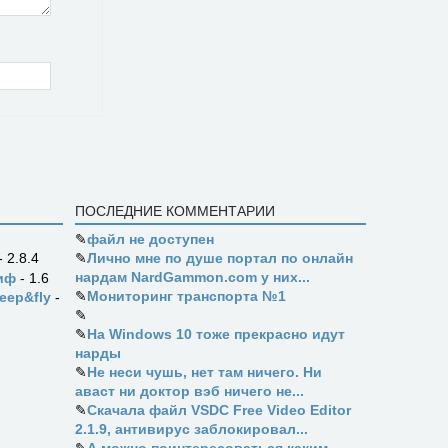
ПОСЛЕДНИЕ КОММЕНТАРИИ
✎
файл не доступен
✎
Лично мне по душе портал по онлайн
- 2.8.4
нардам NardGammon.com у них...
иф
- 1.6
✎
Мониторинг транспорта №1
eep&fly
-
✎
✎
На Windows 10 тоже прекрасно идут
нарды
✎
Не неси чушь, нет там ничего. Ни
аваст ни доктор вэб ничего не...
✎
Скачала файл VSDC Free Video Editor
2.1.9, антивирус заблокировал...