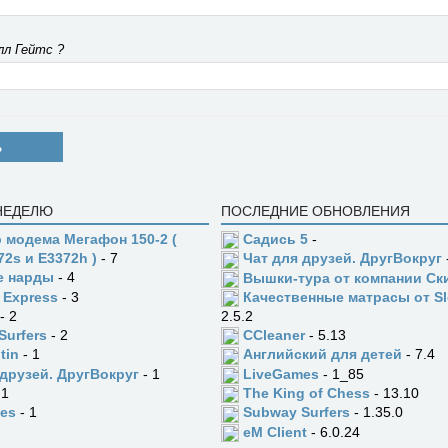
лл Гейтс ?
Ь
 НЕДЕЛЮ
ПОСЛЕДНИЕ ОБНОВЛЕНИЯ
 модема Мегафон 150-2 (
Садись 5
-
72s и E3372h )
- 7
Чат для друзей. ДругВокруг
е нарды
- 4
Вышки-тура от компании Ск
 Express
- 3
Качественные матрасы от Sl
- 2
2.5.2
Surfers
- 2
CCleaner
- 5.13
tin
- 1
Английский для детей
- 7.4
 друзей. ДругВокруг
- 1
LiveGames
- 1_85
 1
The King of Chess
- 13.10
es
- 1
Subway Surfers
- 1.35.0
eM Client
- 6.0.24