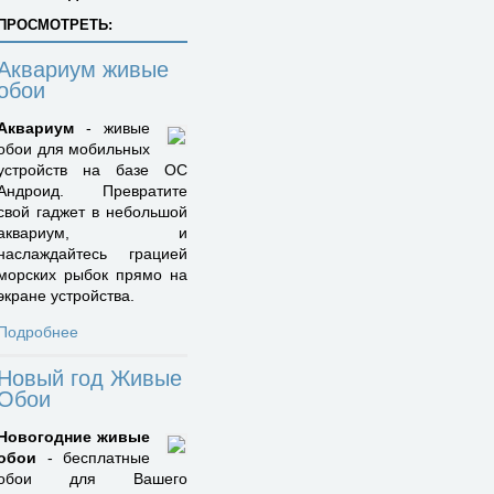
ПРОСМОТРЕТЬ:
Аквариум живые
обои
Аквариум
- живые
обои для мобильных
устройств на базе ОС
Андроид. Превратите
свой гаджет в небольшой
аквариум, и
наслаждайтесь грацией
морских рыбок прямо на
экране устройства.
Подробнее
Новый год Живые
Обои
Новогодние живые
обои
- бесплатные
обои для Вашего