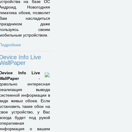
устройства на базе ОС
Андроид. Новогодняя
тематика обоев, позволит
Вам насладиться
праздником даже
пользуясь своим
мобильным устройством.
Подробнее
Device Info Live
WallPaper
Device Info Live
WallPaper
-
довольно интересная
реализация вывода
системной информации в
виде живых обоев. Если
установить такие обои на
свое устройство, у Вас
всегда будет под рукой
оперативная
информация о вашем