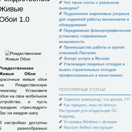
✐
Что такое слоты с реальным
Живые
выводом?
✐
Подшипники шариковые упорные
Обои
1.0
для надежной работы механизмов и
оборудования
✐
Передвижная флюорографическая
установка: современные
возможности
✐
Преимущества работы в группе
компаний Лакталис
✐
Эскорт услуги в Москве
✐
Утилизация пищевых отходов и
Рождественские
вывоз строительных отходов
Живые Обои
-
профессионально и качественно
красочные живые обои
на Рождественскую
ПОПУЛЯРНЫЕ СТАТЬИ
тематику. Установите
обои на свое мобильное
✐
Тормозит компьютер, что делать ???
устройство, и пусть
✐
Как передать игры по блютуз.
праздник «преследует»
Инструкция для владельцев ОС
Вас на каждом шагу.
Андроид.
✐
Установка Windows с флешки
В настройках доступны
✐
Macrium Reflect инструкция
5 разнообразных