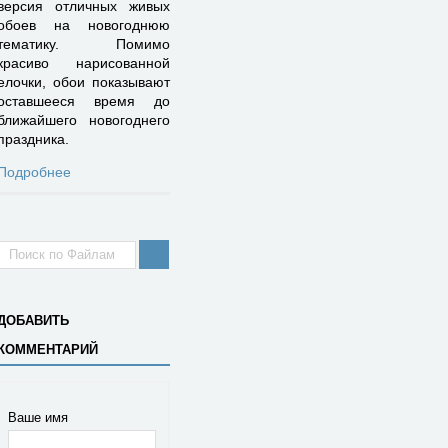
версия отличных живых
обоев на новогоднюю
тематику. Помимо
красиво нарисованной
елочки, обои показывают
оставшееся время до
ближайшего новогоднего
праздника.
Подробнее
ДОБАВИТЬ
КОММЕНТАРИЙ
Ваше имя