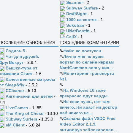
Scanner
- 2
Subway Surfers
- 2
DraftSight
- 1
1000 на костях
- 1
Sokoban
- 1
UNetBootin
- 1
CallX
- 1
ПОСЛЕДНИЕ ОБНОВЛЕНИЯ
ПОСЛЕДНИЕ КОММЕНТАРИИ
Садись 5
-
✎
файл не доступен
✎
Лично мне по душе
Чат для друзей.
портал по онлайн нардам
ДругВокруг
- 2.8.4
NardGammon.com у них...
Вышки-тура от
✎
Мониторинг транспорта
компании Скиф
- 1.6
№1
Качественные матрасы
✎
от Sleep&fly
- 2.5.2
✎
На Windows 10 тоже
CCleaner
- 5.13
прекрасно идут нарды
Английский для детей
-
✎
Не неси чушь, нет там
7.4
ничего. Ни аваст ни доктор
LiveGames
- 1_85
вэб ничего не...
The King of Chess
- 13.10
✎
Скачала файл VSDC Free
Subway Surfers
- 1.35.0
Video Editor 2.1.9,
eM Client
- 6.0.24
антивирус заблокировал...