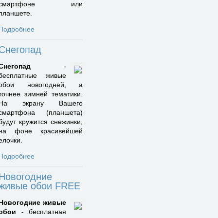
смартфоне или
планшете.
Подробнее
Снегопад
Снегопад
-
бесплатные живые
обои новогодней, а
точнее зимней тематики.
На экрану Вашего
смартфона (планшета)
будут кружится снежинки,
на фоне красивейшей
елочки.
Подробнее
Новогодние
живые обои FREE
Новогодние живые
обои
- бесплатная