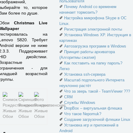
пользователя
изображений,
✐
Почему Android со временем
выбирайте то, которое
начинает тормозить?
Вам более по душе.
✐
Настройка микрофона Skype в ОС
Обои
Christmas Live
Linux.
Wallpaper
✐
Регистрация электронной почты
тестировалась на
✐
Установка Windows XP. Инструкция в
Lenovo S820. Требует
картинках
Android версии не ниже
✐
Автозагрузка программ в Windows
2.3.3. Поддерживает
✐
Принцип работы архиватора
HID джойстики.
(Алгоритмы сжатия)
Возрастные
✐
Как поставить на папку пароль?
ограничения - для
Легко
младшей возрастной
✐
Установка ssh-сервера
группы.
✐
Масштаб подпольного Интернета
неуклонно растёт
✐
Что за зверь такой - TeamViewer ???
✐
CRM
✐
Службы Windows
✐
DropBox – виртуальная флешка
✐
Что такое Nepomuk?
✐
Создание загрузочной флешки Linux
✐
Установка игр и приложений в
Android