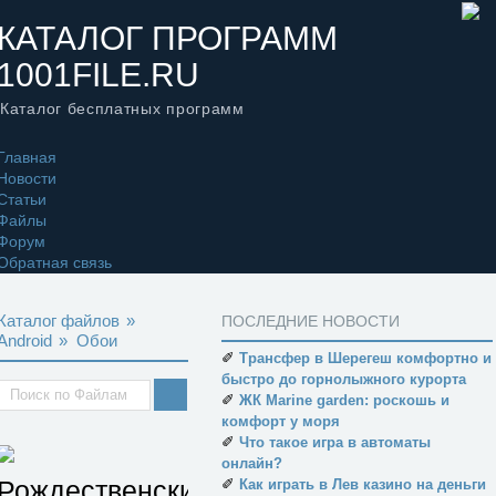
КАТАЛОГ ПРОГРАММ
1001FILE.RU
Каталог бесплатных программ
Главная
Новости
Статьи
Файлы
Форум
Обратная связь
Каталог файлов
»
ПОСЛЕДНИЕ НОВОСТИ
Android
»
Обои
✐
Трансфер в Шерегеш комфортно и
быстро до горнолыжного курорта
✐
ЖК Marine garden: роскошь и
комфорт у моря
✐
Что такое игра в автоматы
онлайн?
Рождественские
✐
Как играть в Лев казино на деньги