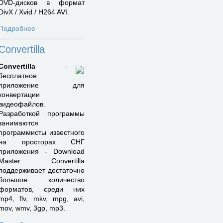
DVD-дисков в формат
DivX / Xvid / H264 AVI.
Подробнее
Convertilla
Convertilla
-
бесплатное
приложение для
конвертации
видеофайлов.
Разработкой программы
занимаются
программисты известного
на просторах СНГ
приложения - Download
Master. Convertilla
поддерживает достаточно
большое количество
форматов, среди них
mp4, flv, mkv, mpg, avi,
mov, wmv, 3gp, mp3.