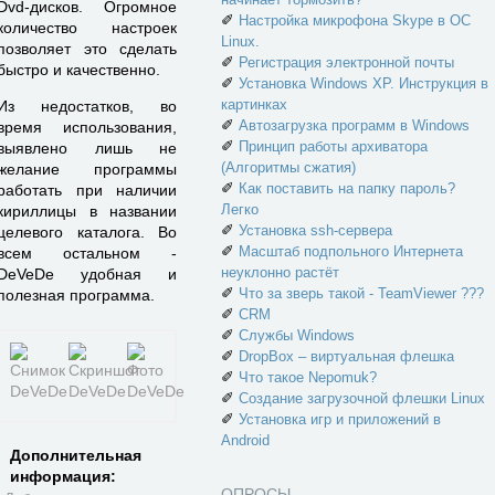
Dvd-дисков. Огромное
✐
Настройка микрофона Skype в ОС
количество настроек
Linux.
позволяет это сделать
✐
Регистрация электронной почты
быстро и качественно.
✐
Установка Windows XP. Инструкция в
картинках
Из недостатков, во
✐
Автозагрузка программ в Windows
время использования,
✐
Принцип работы архиватора
выявлено лишь не
(Алгоритмы сжатия)
желание программы
✐
Как поставить на папку пароль?
работать при наличии
Легко
кириллицы в названии
✐
Установка ssh-сервера
целевого каталога. Во
✐
Масштаб подпольного Интернета
всем остальном -
неуклонно растёт
DeVeDe удобная и
✐
Что за зверь такой - TeamViewer ???
полезная программа.
✐
CRM
✐
Службы Windows
✐
DropBox – виртуальная флешка
✐
Что такое Nepomuk?
✐
Создание загрузочной флешки Linux
✐
Установка игр и приложений в
Android
Дополнительная
информация:
ОПРОСЫ