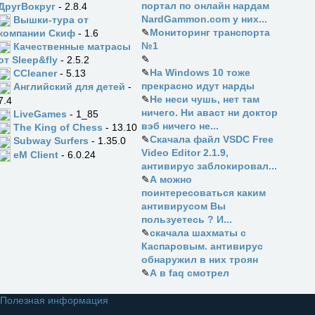
портал по онлайн нардам
ДругВокруг
- 2.8.4
NardGammon.com у них...
Вышки-тура от
✎
Мониторинг транспорта
компании Скиф
- 1.6
№1
Качественные матрасы
✎
от Sleep&fly
- 2.5.2
✎
На Windows 10 тоже
CCleaner
- 5.13
прекрасно идут нарды
Английский для детей
-
✎
Не неси чушь, нет там
7.4
ничего. Ни аваст ни доктор
LiveGames
- 1_85
вэб ничего не...
The King of Chess
- 13.10
✎
Скачала файл VSDC Free
Subway Surfers
- 1.35.0
Video Editor 2.1.9,
eM Client
- 6.0.24
антивирус заблокировал...
✎
А можно
поинтересоваться каким
антивирусом Вы
пользуетесь ? И...
✎
скачала шахматы с
Каспаровым. антивирус
обнаружил в них троян
✎
А в faq смотрел
Полезная информация