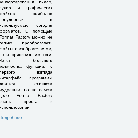
конвертирования видео,
аудио и графических
файлов наиболее
популярных и
используемых сегодня
форматов. С помощью
Format Factory можно не
только преобразовать
файлы с изображениями,
но и присвоить им теги.
Из-за большого
количества функций, с
первого взгляда
интерфейс программы
кажется слишком
мудреным, но на самом
деле Format Factory
очень проста в
использовании.
Подробнее