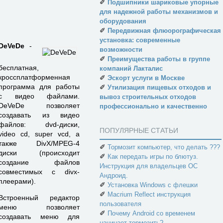
✐
Подшипники шариковые упорные
для надежной работы механизмов и
оборудования
✐
Передвижная флюорографическая
установка: современные
DeVeDe
-
возможности
✐
Преимущества работы в группе
бесплатная,
компаний Лакталис
кроссплатформенная
✐
Эскорт услуги в Москве
программа для работы
✐
Утилизация пищевых отходов и
с видео файлами.
вывоз строительных отходов
DeVeDe позволяет
профессионально и качественно
создавать из видео
файлов: dvd-диски,
ПОПУЛЯРНЫЕ СТАТЬИ
video cd, super vcd, а
также DivX/MPEG-4
✐
Тормозит компьютер, что делать ???
диски (происходит
✐
Как передать игры по блютуз.
создание файлов
Инструкция для владельцев ОС
совместимых с divx-
Андроид.
плеерами).
✐
Установка Windows с флешки
✐
Macrium Reflect инструкция
Встроенный редактор
пользователя
меню позволяет
✐
Почему Android со временем
создавать меню для
начинает тормозить?