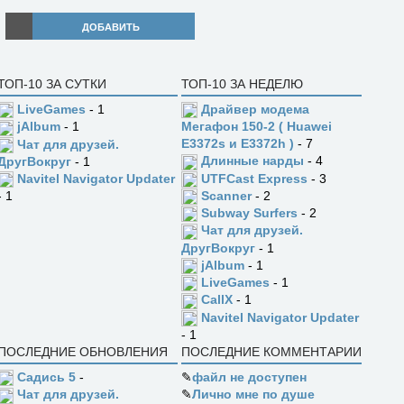
ДОБАВИТЬ
ТОП-10 ЗА СУТКИ
ТОП-10 ЗА НЕДЕЛЮ
LiveGames
- 1
Драйвер модема
jAlbum
- 1
Мегафон 150-2 ( Huawei
E3372s и E3372h )
- 7
Чат для друзей.
Длинные нарды
- 4
ДругВокруг
- 1
UTFCast Express
- 3
Navitel Navigator Updater
Scanner
- 2
- 1
Subway Surfers
- 2
Чат для друзей.
ДругВокруг
- 1
jAlbum
- 1
LiveGames
- 1
CallX
- 1
Navitel Navigator Updater
- 1
ПОСЛЕДНИЕ ОБНОВЛЕНИЯ
ПОСЛЕДНИЕ КОММЕНТАРИИ
Садись 5
-
✎
файл не доступен
✎
Лично мне по душе
Чат для друзей.