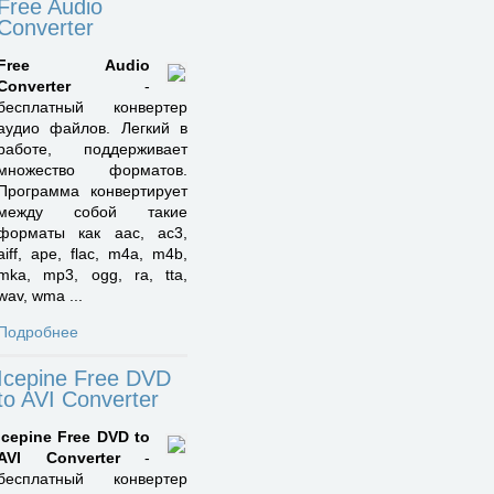
Free Audio
Converter
Free Audio
Converter
-
бесплатный конвертер
аудио файлов. Легкий в
работе, поддерживает
множество форматов.
Программа конвертирует
между собой такие
форматы как aac, ac3,
aiff, ape, flac, m4a, m4b,
mka, mp3, ogg, ra, tta,
wav, wma ...
Подробнее
Icepine Free DVD
to AVI Converter
Icepine Free DVD to
AVI Converter
-
бесплатный конвертер