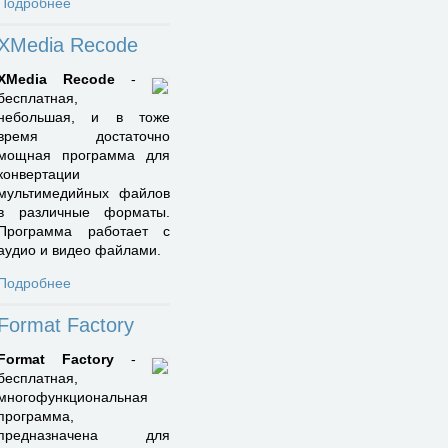
Подробнее
XMedia Recode
XMedia Recode
-
бесплатная,
небольшая, и в тоже
время достаточно
мощная программа для
конвертации
мультимедийных файлов
в различные форматы.
Программа работает с
аудио и видео файлами.
Подробнее
Format Factory
Format Factory
-
бесплатная,
многофункциональная
программа,
предназначена для